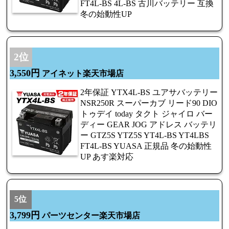
FT4L-BS 4L-BS 古川バッテリー 互換
冬の始動性UP
2位
3,550円
アイネット楽天市場店
2年保証 YTX4L-BS ユアサバッテリー
NSR250R スーパーカブ リード90 DIO
トゥデイ today タクト ジャイロ バー
ディー GEAR JOG アドレス バッテリ
ー GTZ5S YTZ5S YT4L-BS YT4LBS
FT4L-BS YUASA 正規品 冬の始動性
UP あす楽対応
5位
3,799円
パーツセンター楽天市場店