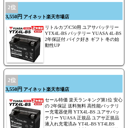
2位
3,550円
アイネット楽天市場店
リトルカブ/C50用 ユアサバッテリー
YTX4L-BS バッテリー YUASA 4L-BS
2年保証付 バイク好き ギフト 冬の始
動性UP
2位
3,550円
アイネット楽天市場店
セール特価 楽天ランキング第1位 安心
の 2年保証 送料無料 高性能バッテリ
ー充電器使用 YTX4L-BS ユアサバッ
テリー YUASA 正規品 ユアサ正規品
液入れ充電済み YT4L-BS YT4LBS