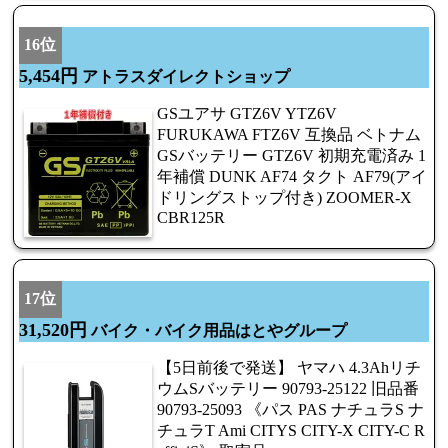
16位
5,454円
アトラスダイレクトショップ
GSユアサ GTZ6V YTZ6V
FURUKAWA FTZ6V 互換品 ベトナム
GSバッテリー GTZ6V 初期充電済み 1
年補償 DUNK AF74 タクト AF79(アイ
ドリングストップ付き) ZOOMER-X
CBR125R
17位
31,520円
バイク・バイク用品はとやグループ
【5日前後で発送】 ヤマハ 4.3Ahリチ
ウムSバッテリー 90793-25122 旧品番
90793-25093 《パス PAS ナチュラS ナ
チュラT Ami CITYS CITY-X CITY-C R