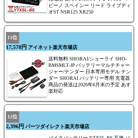
ビーノ スペイシー リード ライブディ
オST NSR125 XR250
11位
17,578円
アイネット楽天市場店
送料無料 SHORAI/ショーライ SHO-
BMSMLT-JP バッテリーマルチチャー
ジャー/テンダー 日本専用モデル テン
ダー SHORAI バッテリー専用 充電器
商品の発送は2026年6月末の予定 あす
楽対応
12位
2,396円
パーツダイレクト楽天市場店
バイクバッテリー YTX5L-BS 互換 バ