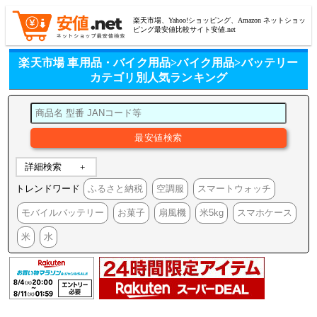
楽天市場、Yahoo!ショッピング、Amazon ネットショッ
ピング最安値比較サイト安値.net
楽天市場 車用品・バイク用品>バイク用品>バッテリー
カテゴリ別人気ランキング
詳細検索
トレンドワード
ふるさと納税
空調服
スマートウォッチ
モバイルバッテリー
お菓子
扇風機
米5kg
スマホケース
米
水