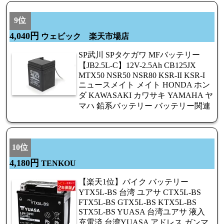
9位
4,040円
ウェビック 楽天市場店
SP武川 SPタケガワ MFバッテリー
【JB2.5L-C】12V-2.5Ah CB125JX
MTX50 NSR50 NSR80 KSR-II KSR-I
ニュースメイト メイト HONDA ホン
ダ KAWASAKI カワサキ YAMAHA ヤ
マハ 鉛系バッテリー バッテリー関連
10位
4,180円
TENKOU
【楽天1位】バイク バッテリー
YTX5L-BS 台湾 ユアサ CTX5L-BS
FTX5L-BS GTX5L-BS KTX5L-BS
STX5L-BS YUASA 台湾ユアサ 液入
充電済 台湾YUASA アドレス ガンマ