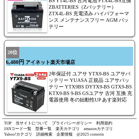
BS YT4L-BS 古河電池 FTX4L-BS互換
ZBATTERIES（Zバッテリー）
ZTX4L-BS 充電済み ハイパフォーマ
ンス メンテナンスフリー AGM バッ
テリー
20位
6,480円
アイネット楽天市場店
2年保証付 ユアサ YTX9-BS ユアサバ
ッテリー YUASA 正規品 ユアサバッ
テリー YTX9BS DYTX9-BS GTX9-BS
KTX9-BS 9-BS GSユアサ 古河 互換 充
電器使用 冬の始動性UP あす楽対応
TOP
当サイトについて
プライバシーポリシー
利用規約
JANコード一覧
型番一覧
楽天カテゴリ
amazonカテゴリ
Yahoo!カテゴリ
詳細検索
企業情報
@2025 cornerin