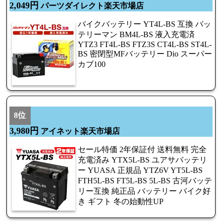
2,049円
パーツダイレクト楽天市場店
バイクバッテリー YT4L-BS 互換 バッ
テリーマン BM4L-BS 液入充電済
YTZ3 FT4L-BS FTZ3S CT4L-BS ST4L-
BS 密閉型MFバッテリー Dio スーパー
カブ100
8位
3,980円
アイネット楽天市場店
セール特価 2年保証付 送料無料 完全
充電済み YTX5L-BS ユアサバッテリ
ー YUASA 正規品 YTZ6V YT5L-BS
FTH5L-BS FT5L-BS 5L-BS 古河バッテ
リー互換 純正品 バッテリー バイク好
き ギフト 冬の始動性UP