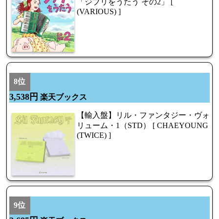
「ジブリをうたう その2」 [
(VARIOUS) ]
8位
3,538円
楽天ブックス
【輸入盤】リル・ファンタジー・ヴォ
リューム・1（STD） [ CHAEYOUNG
(TWICE) ]
9位