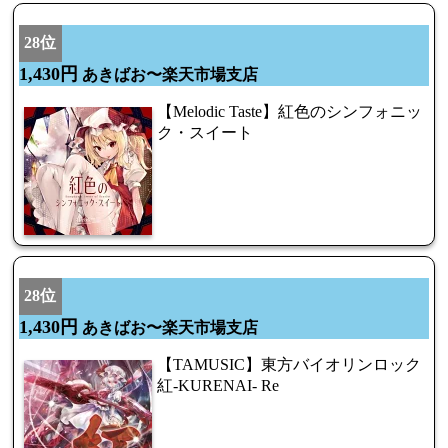
28位
1,430円
あきばお〜楽天市場支店
【Melodic Taste】紅色のシンフォニッ
ク・スイート
28位
1,430円
あきばお〜楽天市場支店
【TAMUSIC】東方バイオリンロック
紅-KURENAI- Re