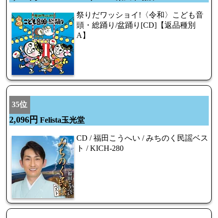
祭りだワッショイ!〈令和〉こども音
頭・総踊り/盆踊り[CD]【返品種別
A】
35位
2,096円
Felista玉光堂
CD / 福田こうへい / みちのく民謡ベス
ト / KICH-280