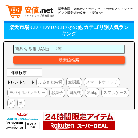
楽天市場、Yahoo!ショッピング、Amazon ネットショッ
ピング最安値比較サイト安値.net
楽天市場 CD・DVD>CD>その他 カテゴリ別人気ラン
キング
詳細検索
トレンドワード
ふるさと納税
空調服
スマートウォッチ
モバイルバッテリー
お菓子
扇風機
米5kg
スマホケース
米
水