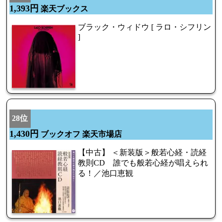
1,393円
楽天ブックス
ブラック・ウィドウ [ ラロ・シフリン
]
28位
1,430円
ブックオフ 楽天市場店
【中古】 ＜新装版＞般若心経・読経
教則CD 誰でも般若心経が唱えられ
る！／池口恵観