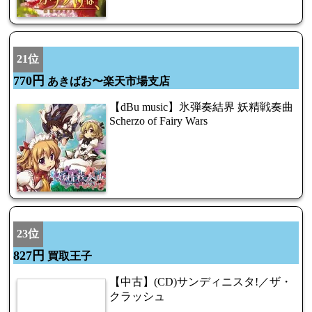
21位
770円
あきばお〜楽天市場支店
【dBu music】氷弾奏結界 妖精戦奏曲
Scherzo of Fairy Wars
23位
827円
買取王子
【中古】(CD)サンディニスタ!／ザ・
クラッシュ