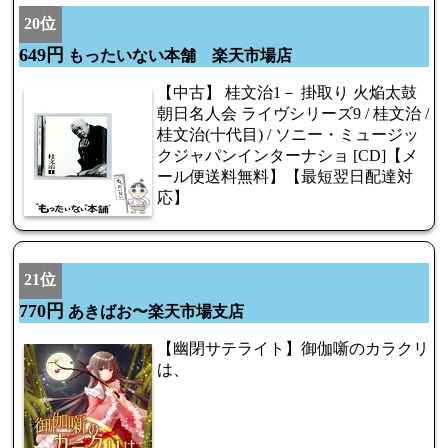
20位
649円
もったいない本舗 楽天市場店
【中古】 桂文治1－ 掛取り 火焔太鼓
朝日名人会 ライヴシリーズ9 / 桂文治 /
桂文治(十代目) / ソニー・ミュージッ
クジャパンインターナショ [CD]【メ
ール便送料無料】【最短翌日配達対
応】
21位
770円
あきばお〜楽天市場支店
【幽閉サテライト】御伽噺のカラクリ
は、