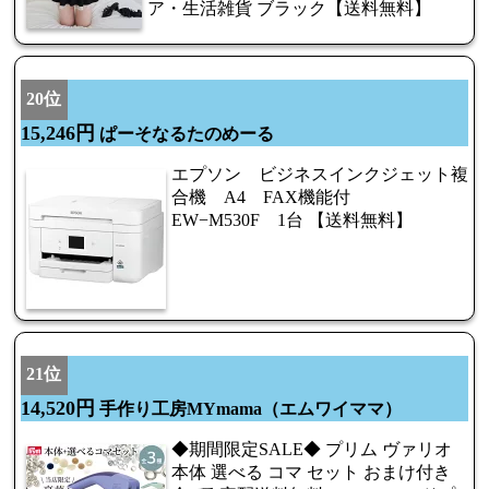
ア・生活雑貨 ブラック【送料無料】
20位
15,246円
ぱーそなるたのめーる
エプソン ビジネスインクジェット複
合機 A4 FAX機能付
EW−M530F 1台 【送料無料】
21位
14,520円
手作り工房MYmama（エムワイママ）
◆期間限定SALE◆ プリム ヴァリオ
本体 選べる コマ セット おまけ付き