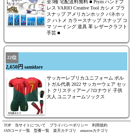
全3種 宅配送料無料 ■ Prym ハンドプ
レス VARIO Creative Tool カシメ プラ
スナップ アメリカンホック バネホッ
ク ハトメ カラースナップ スナップ コ
マ ソーイング 道具 革 レザークラフト
手芸 ■
22位
2,650円
samidare
サッカーレプリカユニフォーム ポル
トガル代表 2022 サッカーウェア セッ
ト クリスティアーノ?ロナウド 子供
大人 ユニフォームソックス
TOP
当サイトについて
プライバシーポリシー
利用規約
JANコード一覧
型番一覧
楽天カテゴリ
amazonカテゴリ