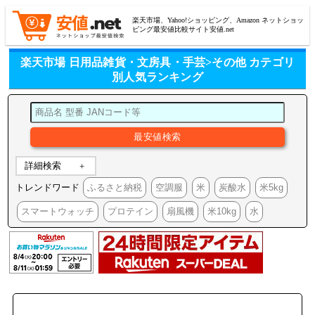
楽天市場、Yahoo!ショッピング、Amazon ネットショッ
ピング最安値比較サイト安値.net
楽天市場 日用品雑貨・文房具・手芸>その他 カテゴリ
別人気ランキング
詳細検索
トレンドワード
ふるさと納税
空調服
米
炭酸水
米5kg
スマートウォッチ
プロテイン
扇風機
米10kg
水