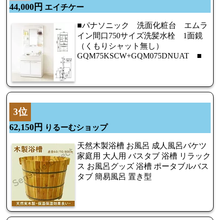
44,000円
エイチケー
■パナソニック 洗面化粧台 エムラ
イン間口750サイズ洗髪水栓 1面鏡
（くもりシャット無し）
GQM75KSCW+GQM075DNUAT ■
3位
62,150円
りるーむショップ
天然木製浴槽 お風呂 成人風呂バケツ
家庭用 大人用 バスタブ 浴槽 リラック
ス お風呂グッズ 浴槽 ポータブルバス
タブ 簡易風呂 置き型