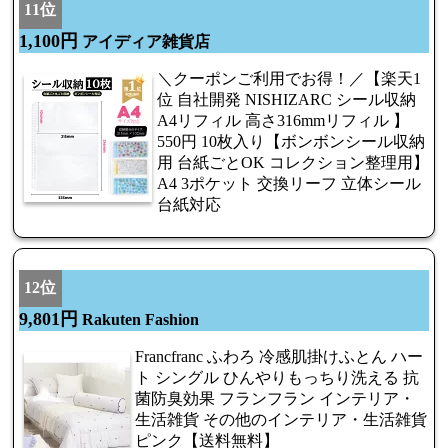
11位
1,100円
アイディア雑貨店
＼クーポンご利用でお得！／【楽天1
位 自社開発 NISHIZARC シール収納
A4リフィル 高さ316mmリフィル 】
550円 10枚入り【ボンボンシール収納
用 台紙ごとOK コレクション整理用】
A4 3ポケット 交換リーフ 立体シール
台紙対応
12位
9,801円
Rakuten Fashion
Francfranc ふわろ 冷感肌掛けふとん ハー
ト シングル ひんやりもっちり洗える 抗
菌防臭効果 フランフラン インテリア・
生活雑貨 その他のインテリア・生活雑貨
ピンク【送料無料】