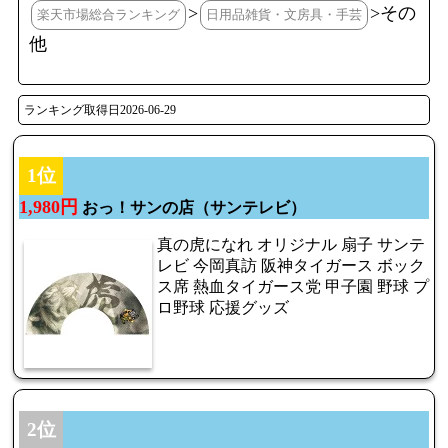
>
>その
楽天市場総合ランキング
日用品雑貨・文房具・手芸
他
ランキング取得日2026-06-29
1位
1,980円
おっ！サンの店（サンテレビ）
真の虎になれ オリジナル 扇子 サンテ
レビ 今岡真訪 阪神タイガース ボック
ス席 熱血タイガース党 甲子園 野球 プ
ロ野球 応援グッズ
2位