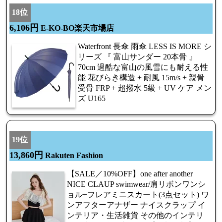
18位
6,106円
E-KO-BO楽天市場店
Waterfront 長傘 雨傘 LESS IS MORE シ
リーズ 『 富山サンダー 20本骨 』
70cm 過酷な富山の風雪にも耐える性
能 花びらき構造 + 耐風 15m/s + 親骨
受骨 FRP + 超撥水 5級 + UV ケア メン
ズ U165
19位
13,860円
Rakuten Fashion
【SALE／10%OFF】one after another
NICE CLAUP swimwear/肩リボンワンシ
ョル+フレアミニスカート(3点セット) ワ
ンアフターアナザー ナイスクラップ イ
ンテリア・生活雑貨 その他のインテリ