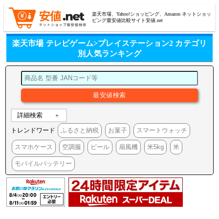
楽天市場、Yahoo!ショッピング、Amazon ネットショッ
ピング最安値比較サイト安値.net
楽天市場 テレビゲーム>プレイステーション2 カテゴリ
別人気ランキング
詳細検索
トレンドワード
ふるさと納税
お菓子
スマートウォッチ
スマホケース
空調服
ビール
扇風機
米5kg
米
モバイルバッテリー