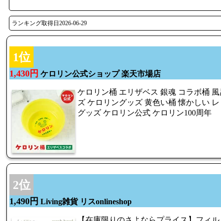
ランキング取得日2026-06-29
1位
1,430円
ケロリン公式ショップ 楽天市場店
ケロリン桶 エリザベス 銀魂 コラボ桶 風
ズ ケロリングッズ 黄色い桶 懐かしい レ
グッズ ケロリン公式 ケロリン100周年
2位
1,490円
Living雑貨 リスonlineshop
【在庫限りのさよならプライス】フィルロ