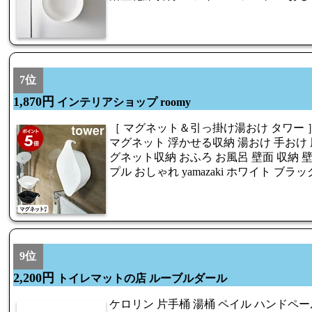
7位
1,870円
インテリアショップ roomy
［ マグネット＆引っ掛け湯おけ タワー ］山
マグネット 浮かせる収納 湯おけ 手おけ 
グネット収納 おふろ お風呂 壁面 収納 壁
プル おしゃれ yamazaki ホワイト ブラック 
9位
2,200円
トイレマットの店 ルーブルダール
ケロリン 片手桶 湯桶 ペイル ハンドペー