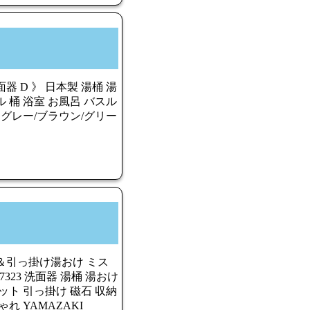
 D 》 日本製 湯桶 湯
 桶 浴室 お風呂 バスル
 グレー/ブラウン/グリー
＆引っ掛け湯おけ ミス
 7323 洗面器 湯桶 湯おけ
ット 引っ掛け 磁石 収納
れ YAMAZAKI