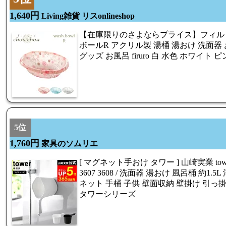
1,640円
Living雑貨 リスonlineshop
【在庫限りのさよならプライス】フィルロ
ボールR アクリル製 湯桶 湯おけ 洗面器
グッズ お風呂 firuro 白 水色 ホワイト 
5位
1,760円
家具のソムリエ
[ マグネット手おけ タワー ] 山崎実業 to
3607 3608 / 洗面器 湯おけ 風呂桶 約1
ネット 手桶 子供 壁面収納 壁掛け 引っ
タワーシリーズ