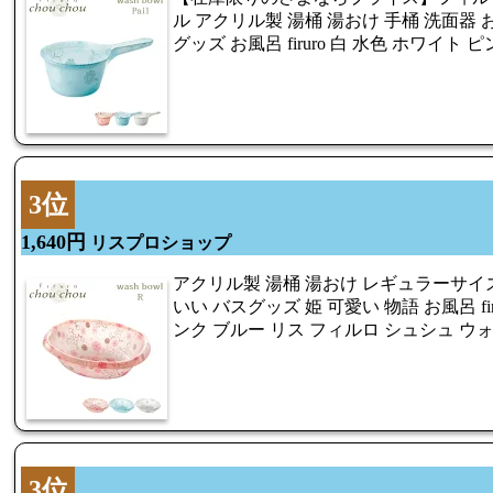
ル アクリル製 湯桶 湯おけ 手桶 洗面器 
グッズ お風呂 firuro 白 水色 ホワイト 
3位
1,640円
リスプロショップ
アクリル製 湯桶 湯おけ レギュラーサイズ
いい バスグッズ 姫 可愛い 物語 お風呂 fir
ンク ブルー リス フィルロ シュシュ ウ
3位