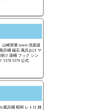
崎実業 tower 洗面器
風呂桶 磁石 風呂おけ マ
掛け 湯桶 フック シン
5378 5379 公式
ル風呂桶 昭和 レトロ 雑