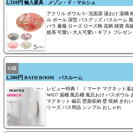
2,310円
輸入家具 メゾン・ド・マルシェ
アクリル ボウル S / 洗面器 湯おけ 湯桶
ル ボール 深型 バスグッズ バスルーム 
バラ 薔薇 ローズ ローズ柄 花柄 雑貨 高
姫系 可愛い 大人可愛い ギフト プレゼン
12位
2,380円
BATH ROOM バスルーム
レビュー特典！ 《 マーナ マグネット湯おけ
W657 湯桶 風呂桶 風呂おけ バスボウル
マグネット 磁石 壁面収納 壁 収納 きれ
リーズ バス用品 シンプル おしゃれ