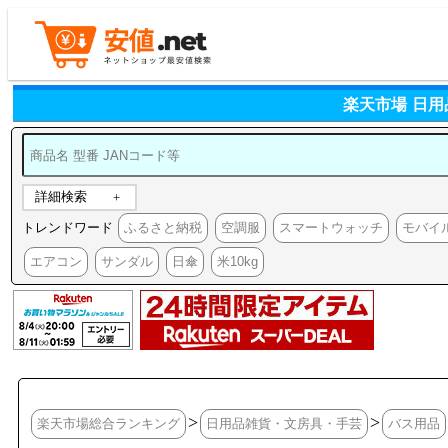
楽天市場 日
詳細検索
トレンドワード
ふるさと納税
空調服
スマートウォッチ
モバイ
エアコン
サンダル
日傘
米10kg
>
>
楽天市場総合ランキング
日用品雑貨・文房具・手芸
バス用品