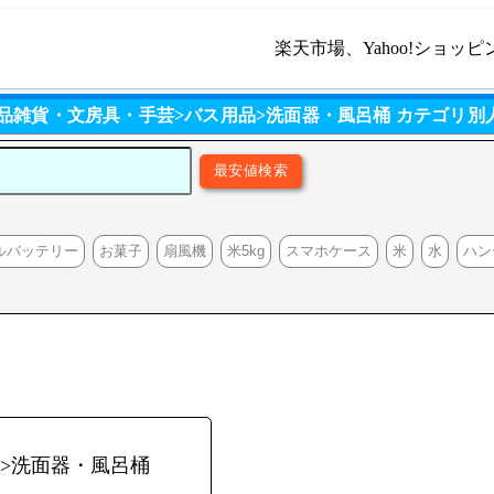
楽天市場、Yahoo!ショッピ
用品雑貨・文房具・手芸>バス用品>洗面器・風呂桶 カテゴリ別
ルバッテリー
お菓子
扇風機
米5kg
スマホケース
米
水
ハン
>洗面器・風呂桶