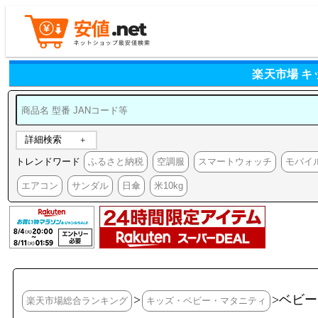
楽天市場 
詳細検索
トレンドワード
ふるさと納税
空調服
スマートウォッチ
モバイ
エアコン
サンダル
日傘
米10kg
>
>ベビ
楽天市場総合ランキング
キッズ・ベビー・マタニティ