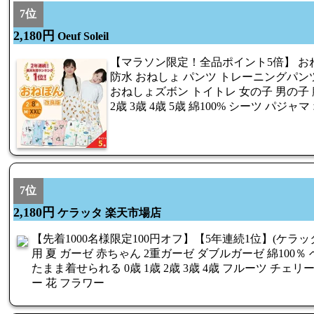
7位
2,180円
Oeuf Soleil
【マラソン限定！全品ポイント5倍】 お
防水 おねしょ パンツ トレーニングパン
おねしょズボン トイトレ 女の子 男の子 
2歳 3歳 4歳 5歳 綿100% シーツ パジ
7位
2,180円
ケラッタ 楽天市場店
【先着1000名様限定100円オフ】【5年連続1位】(ケラッ
用 夏 ガーゼ 赤ちゃん 2重ガーゼ ダブルガーゼ 綿100％
たまま着せられる 0歳 1歳 2歳 3歳 4歳 フルーツ チェリ
ー 花 フラワー