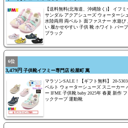
【送料無料(北海道、沖縄除く)】 イフミー 20
サンダル アクアシューズ ウォーターシ
水陸両用 両ベルト 面ファスナー 水遊び 
い 履かせやすい 子供 靴 ホワイト パー
ブラック
6位
3,479円
子供靴イフミー専門店 松屋町 萬
マラソンSALE！【ギフト無料】 20-5303(1
ベルト ウォーターシューズ スニーカー 
ー IFME 子供靴 baby 2025年 春夏 
ックテープ 運動靴