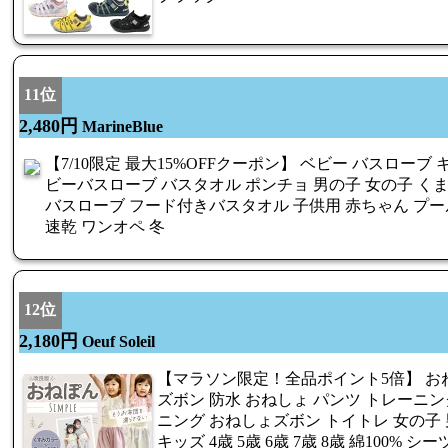
11位
2,480円
MarineBlue
【7/10限定 最大15%OFFクーポン】 ベビー バスローブ
ビーバスローブ バスタオル ポンチョ 男の子 女の子 く
バスローブ フード付きバスタオル 子供用 赤ちゃん プー
速乾 ワンオペ 冬
12位
2,180円
Oeuf Soleil
【マラソン限定！全品ポイント5倍】 おねぽ
ズボン 防水 おねしょ パンツ トレーニ
ニング おねしょズボン トイトレ 女の子 
キッズ 4歳 5歳 6歳 7歳 8歳 綿100% シ