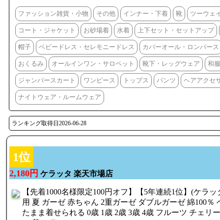
ファッション雑貨・小物
その他
インナー・下着
靴
ツーウェ
コート・ジャケット
お砂場着
水着
上下セット・セットアップ
帽子
ベビードレス・セレモニードレス
カバーオール・ロンパース
おくるみ
オールインワン・サロペット
靴下・レッグウェア
和
ジャンパースカート
ワンピース
トップス
パンツ
ヘアアクセ
ナイトウェア・ルームウェア
ランキング取得日2026-06-28
1位
2,180円
ケラッタ 楽天市場店
【先着1000名様限定100円オフ】【5年連続1位】(ケラッ
用 夏 ガーゼ 赤ちゃん 2重ガーゼ ダブルガーゼ 綿100％
たまま着せられる 0歳 1歳 2歳 3歳 4歳 フルーツ チェリ