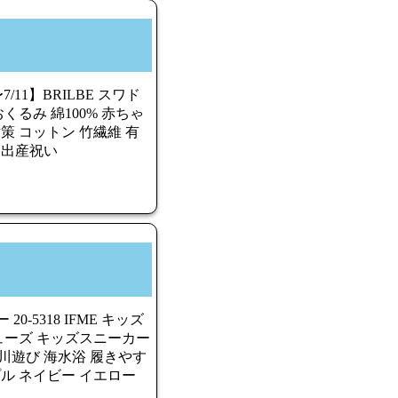
7/11】BRILBE スワド
くるみ 綿100% 赤ちゃ
策 コットン 竹繊維 有
 出産祝い
-5318 IFME キッズ
ューズ キッズスニーカー
川遊び 海水浴 履きやす
プル ネイビー イエロー