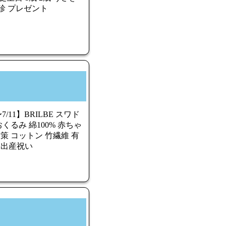
健診 プレゼント
7/11】BRILBE スワド
くるみ 綿100% 赤ちゃ
策 コットン 竹繊維 有
 出産祝い