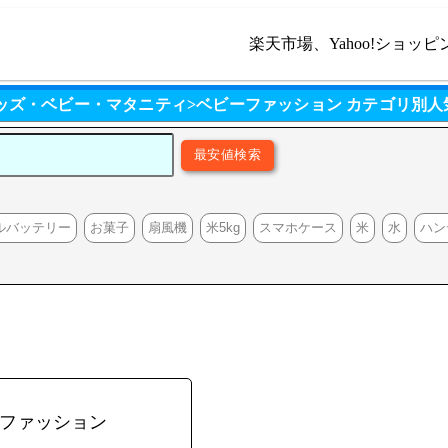
楽天市場、Yahoo!ショッピ
キッズ・ベビー・マタニティ>ベビーファッション カテゴリ別人
ルバッテリー
お菓子
扇風機
米5kg
スマホケース
米
水
ハン
ーファッション