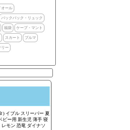
イオール
バックパック・リュック
福袋
ケープ・マント
服
スカート
ブルマ
サリー
タ) イブル スリーパー 夏
 ベビー用 新生児 薄手 寝
ー レモン 恐竜 ダイナソ