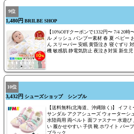
9位
1,480円
BRILBE SHOP
【10%OFFクーポンで1332円〜 7/4 20時〜
ル メッシュ バンブー素材 春 夏 ベビー お
ん スリーパー 安眠 黄昏泣き 寝ぐずり 対
機 敏感肌 静電気防止 夜泣き対策 新生児
10位
3,432円
シューズショップ シンプル
【送料無料(北海道、沖縄除く)】 イフミー 20
サンダル アクアシューズ ウォーターシ
水陸両用 両ベルト 面ファスナー 水遊び 
い 履かせやすい 子供 靴 ホワイト パー
ブラック