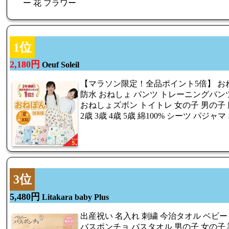
ー 花 フラワー
1位
2,180円
Oeuf Soleil
【マラソン限定！全品ポイント5倍】 お
防水 おねしょ パンツ トレーニングパン
おねしょズボン トイトレ 女の子 男の子 
2歳 3歳 4歳 5歳 綿100% シーツ パジ
3位
5,480円
Litakara baby Plus
出産祝い 名入れ 刺繍 今治タオル ベビー
バスポンチョ バスタオル 男の子 女の子 誕