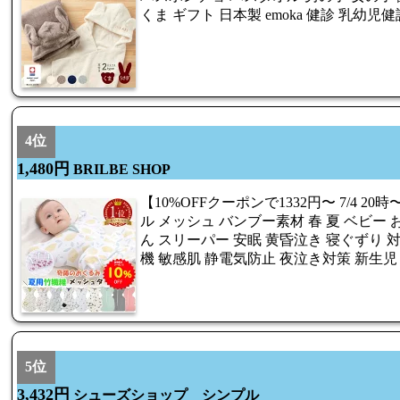
くま ギフト 日本製 emoka 健診 乳幼児
4位
1,480円
BRILBE SHOP
【10%OFFクーポンで1332円〜 7/4 20時〜
ル メッシュ バンブー素材 春 夏 ベビー お
ん スリーパー 安眠 黄昏泣き 寝ぐずり 対
機 敏感肌 静電気防止 夜泣き対策 新生児
5位
3,432円
シューズショップ シンプル