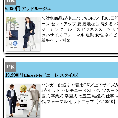
11位
6,490円
アッドルージュ
＼対象商品2点以上で5％OFF／【365
ース セットアップ 夏 裏地なし 洗える 
ジュアル クールビズ ビジネススーツ リ
きいサイズ フォーマル 通勤 女性 ネイビ
着チケット対象
12位
19,990円
Ehre style（エーレ スタイル）
ハンガー配送すぐ着用OK／上下サイズが
2点セット セレモニー S XL パンツスー
園式 卒業式 卒園式 七五三 結婚式 仕事 ママ
代 フォーマル セットアップ【F210610】【