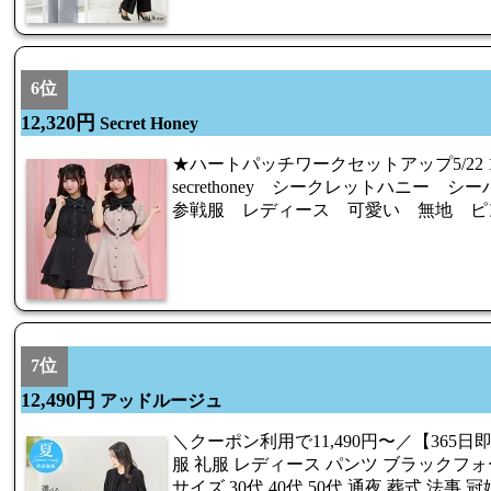
6位
12,320円
Secret Honey
★ハートパッチワークセットアップ5/22 1
secrethoney シークレットハニー
参戦服 レディース 可愛い 無地 ピ
7位
12,490円
アッドルージュ
＼クーポン利用で11,490円〜／【365日即
服 礼服 レディース パンツ ブラックフォ
サイズ 30代 40代 50代 通夜 葬式 法事