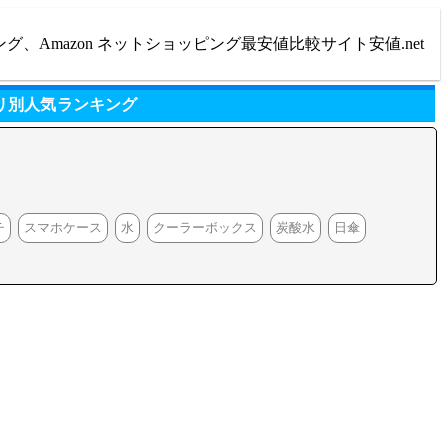
ング、Amazon ネットショッピング最安値比較サイト安値.net
リ別人気ランキング
チ
スマホケース
水
クーラーボックス
炭酸水
日傘