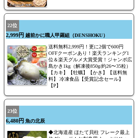
22位
2,999円
越前かに職人甲羅組（DENSHOKU）
送料無料2,999円！更に2個で600円
OFFクーポンあり！楽天ランキング1
位＆楽天グルメ大賞受賞！ジャンボ広
島かき1kg（解凍後850g/約26〜35粒）
【カキ】【牡蠣】【かき】【送料無
料】 冷凍食品【受賞記念セール】
【P】
23位
6,480円
魚の北辰
◆北海道産 ほたて貝柱 フレーク最上