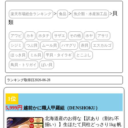
>
>
>貝
楽天市場総合ランキング
食品
魚介類・水産加工品
類
アワビ
カキ
ホタテ
サザエ
その他
ホヤ
アサリ
シジミ
つぶ貝
ムール貝
ハマグリ
赤貝
エスカルゴ
ほっき貝
ミル貝
平貝・タイラギ
とこぶし
鳥貝・トリガイ
ばい貝
ランキング取得日2026-06-28
1位
5,999円
越前かに職人甲羅組（DENSHOKU）
北海道産のお得な【訳あり（割れ/不
揃い）】生ほたて貝柱どっさり1kg 帆