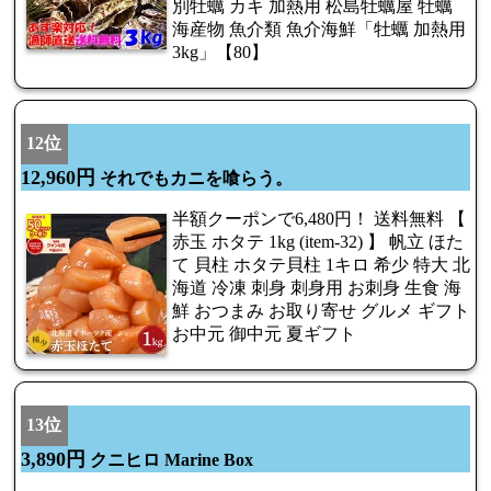
別牡蠣 カキ 加熱用 松島牡蠣屋 牡蠣
海産物 魚介類 魚介海鮮「牡蠣 加熱用
3kg」【80】
12位
12,960円
それでもカニを喰らう。
半額クーポンで6,480円！ 送料無料 【
赤玉 ホタテ 1kg (item-32) 】 帆立 ほた
て 貝柱 ホタテ貝柱 1キロ 希少 特大 北
海道 冷凍 刺身 刺身用 お刺身 生食 海
鮮 おつまみ お取り寄せ グルメ ギフト
お中元 御中元 夏ギフト
13位
3,890円
クニヒロ Marine Box