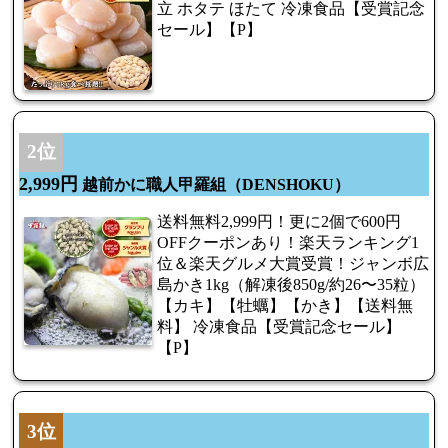
立 ホタテ ほたて 冷凍食品【受賞記念
セール】【P】
2位
2,999円
越前かに職人甲羅組（DENSHOKU）
送料無料2,999円！更に2個で600円
OFFクーポンあり！楽天ランキング1
位＆楽天グルメ大賞受賞！ジャンボ広
島かき1kg（解凍後850g/約26〜35粒）
【カキ】【牡蠣】【かき】【送料無
料】 冷凍食品【受賞記念セール】
【P】
3位