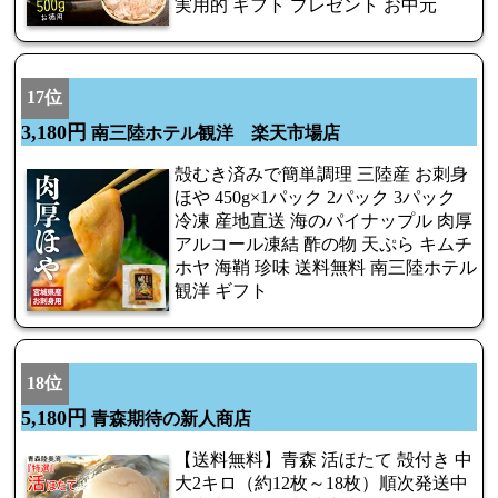
実用的 ギフト プレゼント お中元
17位
3,180円
南三陸ホテル観洋 楽天市場店
殻むき済みで簡単調理 三陸産 お刺身
ほや 450g×1パック 2パック 3パック
冷凍 産地直送 海のパイナップル 肉厚
アルコール凍結 酢の物 天ぷら キムチ
ホヤ 海鞘 珍味 送料無料 南三陸ホテル
観洋 ギフト
18位
5,180円
青森期待の新人商店
【送料無料】青森 活ほたて 殻付き 中
大2キロ（約12枚～18枚）順次発送中