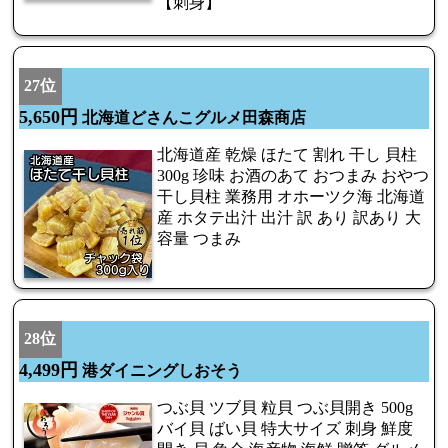
【刺身】
27位
5,650円
北海道どさんこグルメ田森商店
北海道産 乾燥 ほたて 割れ 干し 貝柱
300g 珍味 お酒のあて おつまみ おやつ
干し貝柱 業務用 オホーツク海 北海道
産 ホタテ出汁 出汁 訳 あり 訳あり 大
容量 つまみ
28位
4,499円
港ダイニングしおそう
つぶ貝 ツブ貝 粒貝 つぶ貝開き 500g
バイ貝 ばい貝 特大サイズ 刺身 鮮度