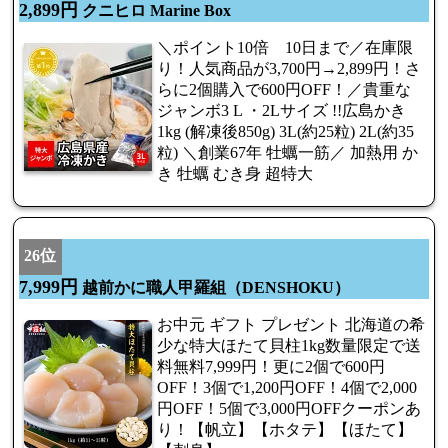
2,899円
クニヒロ Marine Box
＼ポイント10倍 10日まで／在庫限
り！人気商品が3,700円→2,899円！さ
らに2個購入で600円OFF！／貴重な
ジャンボ3 L ・2Lサイズ !!広島かき
1kg (解凍後850g) 3L(約25粒) 2L(約35
粒) ＼創業67年 牡蠣一筋／ 加熱用 か
き 牡蠣 むき身 超特大
26位
7,999円
越前かに職人甲羅組（DENSHOKU）
お中元 ギフト プレゼント 北海道の希
少な特大ほたて貝柱1kg数量限定で送
料無料7,999円！更に2個で600円
OFF！3個で1,200円OFF！4個で2,000
円OFF！5個で3,000円OFFクーポンあ
り！【帆立】【ホタテ】【ほたて】