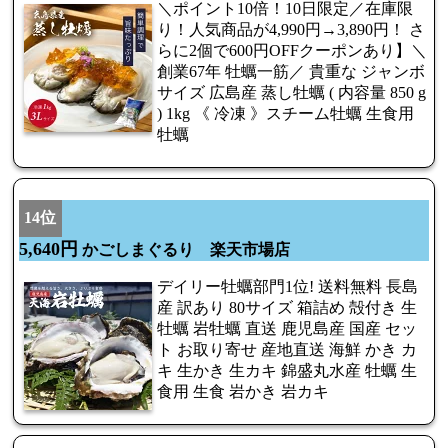
＼ポイント10倍！10日限定／在庫限
り！人気商品が4,990円→3,890円！ さ
らに2個で600円OFFクーポンあり】＼
創業67年 牡蠣一筋／ 貴重な ジャンボ
サイズ 広島産 蒸し牡蠣 ( 内容量 850 g
) 1kg 《 冷凍 》スチーム牡蠣 生食用
牡蠣
14位
5,640円
かごしまぐるり 楽天市場店
デイリー牡蠣部門1位! 送料無料 長島
産 訳あり 80サイズ 箱詰め 殻付き 生
牡蠣 岩牡蠣 直送 鹿児島産 国産 セッ
ト お取り寄せ 産地直送 海鮮 かき カ
キ 生かき 生カキ 錦盛丸水産 牡蠣 生
食用 生食 岩かき 岩カキ