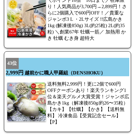
＼ポイント10倍 10日まで／在庫限
り！人気商品が3,700円→2,899円！さ
らに2個購入で600円OFF！／貴重な
ジャンボ3 L ・2Lサイズ !!広島かき
1kg (解凍後850g) 3L(約25粒) 2L(約35
粒) ＼創業67年 牡蠣一筋／ 加熱用 か
き 牡蠣 むき身 超特大
43位
2,999円
越前かに職人甲羅組（DENSHOKU）
送料無料2,999円！更に2個で600円
OFFクーポンあり！楽天ランキング1
位＆楽天グルメ大賞受賞！ジャンボ広
島かき1kg（解凍後850g/約26〜35粒）
【カキ】【牡蠣】【かき】【送料無
料】 冷凍食品【受賞記念セール】
【P】