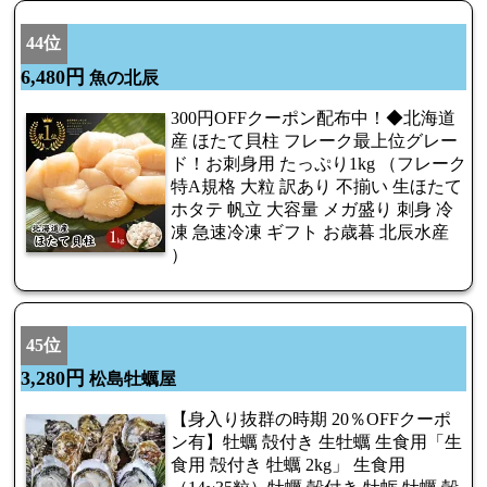
44位
6,480円
魚の北辰
300円OFFクーポン配布中！◆北海道
産 ほたて貝柱 フレーク最上位グレー
ド！お刺身用 たっぷり1kg （フレーク
特A規格 大粒 訳あり 不揃い 生ほたて
ホタテ 帆立 大容量 メガ盛り 刺身 冷
凍 急速冷凍 ギフト お歳暮 北辰水産
）
45位
3,280円
松島牡蠣屋
【身入り抜群の時期 20％OFFクーポ
ン有】牡蠣 殻付き 生牡蠣 生食用「生
食用 殻付き 牡蠣 2kg」 生食用