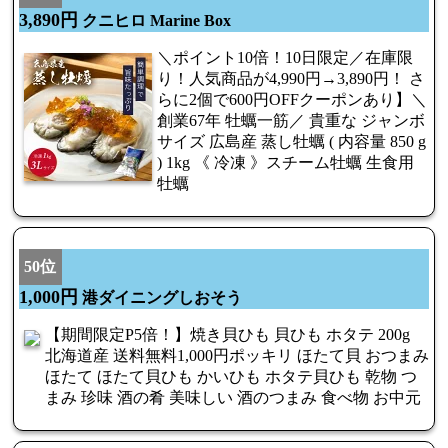
3,890円
クニヒロ Marine Box
＼ポイント10倍！10日限定／在庫限
り！人気商品が4,990円→3,890円！ さ
らに2個で600円OFFクーポンあり】＼
創業67年 牡蠣一筋／ 貴重な ジャンボ
サイズ 広島産 蒸し牡蠣 ( 内容量 850 g
) 1kg 《 冷凍 》スチーム牡蠣 生食用
牡蠣
50位
1,000円
港ダイニングしおそう
【期間限定P5倍！】焼き貝ひも 貝ひも ホタテ 200g
北海道産 送料無料1,000円ポッキリ ほたて貝 おつまみ
ほたて ほたて貝ひも かいひも ホタテ貝ひも 乾物 つ
まみ 珍味 酒の肴 美味しい 酒のつまみ 食べ物 お中元