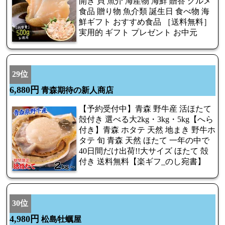
開き 貝 魚介 海産物 海鮮 贈答 グルメ
食品 贈り物 魚介類 誕生日 食べ物 海
鮮ギフト おすすめ食品 ［送料無料］
実用的 ギフト プレゼント お中元
29位
6,880円
青森期待の新人商店
【予約受付中】青森 野牛産 活ほたて
殻付き 選べる大2kg・3kg・5kg【へら
付き】青森 ホタテ 天然 地まき 野牛ホ
タテ 旬 青森 天然 ほたて 一年の中で
40日間だけ出荷!!大サイズ ほたて 殻
付き 送料無料【楽ギフ_のし宛書】
30位
4,980円
松島牡蠣屋