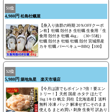
51位
4,980円
松島牡蠣屋
【身入り抜群の時期 20％OFFクーポ
ン有】牡蠣 殻付き 生牡蠣 生食用「生
食用 殻付き 牡蠣 4kg」 （30~55粒）
牡蠣 殻付き 牡蛎 牡蠣 殻付 宮城県産
カキ 牡蠣 バーベキューBBQ【100】
52位
5,980円
築地魚星 楽天市場店
【今月は誰でもポイント7倍！要エン
トリー！】天然 国産 ホタテ ほたて
1kg 1キロ 帆立 貝柱【北海道産】送料
無料 冷凍 パック 解凍せずにそのまま
使える まとめ買い 刺身 生食可 訳あり