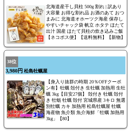
北海道産干し貝柱 500g 割れ | 訳あり
大容量 お得な割れ品 お酒のあて おつ
まみに 北海道オホーツク海産 保存し
やすいチャック袋 帆立 ホタテ ほたて
出汁 国産 ほたて貝柱の炊き込みご飯
【ネコポス便】【送料無料】【新物】
38位
3,980円
松島牡蠣屋
【身入り抜群の時期 20％OFFクーポ
ン有】牡蠣 殻付き 生牡蠣 加熱用 生牡
蠣 3kg【目安27個】 殻付き 牡蠣 殻付
き 牡蛎 牡蠣 殻付 宮城県産 3キロ 無選
別牡蠣 カキ 加熱用 松島牡蠣屋 牡蠣
海産物 魚介類 魚介海鮮「牡蠣 加熱用
3kg」【80】