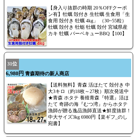
【身入り抜群の時期 20％OFFクーポ
ン有】牡蠣 殻付き 生牡蠣 生食用「生
食用 殻付き 牡蠣 4kg」 （30~55粒）
牡蠣 殻付き 牡蛎 牡蠣 殻付 宮城県産
カキ 牡蠣 バーベキューBBQ【100】
31位
6,980円
青森期待の新人商店
【送料無料】青森 活ほたて 殻付き 中
大3キロ（約18枚～27枚）順次発送中
★青森 ホタテ 養殖青森『特選』活ほ
たて 奇跡の海『むつ湾』からホタテ
漁師が贈る逸品漁師直送★鮮度抜群！
中大サイズ3kg 6980円【楽ギフ_のし
宛書】