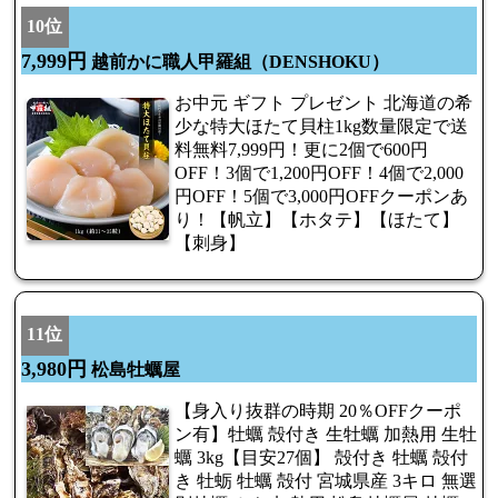
10位
7,999円
越前かに職人甲羅組（DENSHOKU）
お中元 ギフト プレゼント 北海道の希
少な特大ほたて貝柱1kg数量限定で送
料無料7,999円！更に2個で600円
OFF！3個で1,200円OFF！4個で2,000
円OFF！5個で3,000円OFFクーポンあ
り！【帆立】【ホタテ】【ほたて】
【刺身】
11位
3,980円
松島牡蠣屋
【身入り抜群の時期 20％OFFクーポ
ン有】牡蠣 殻付き 生牡蠣 加熱用 生牡
蠣 3kg【目安27個】 殻付き 牡蠣 殻付
き 牡蛎 牡蠣 殻付 宮城県産 3キロ 無選