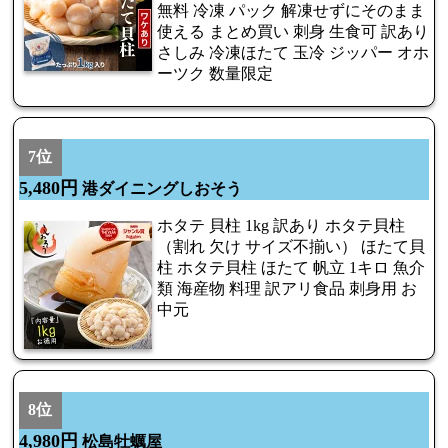
無料 冷凍 パック 解凍せずにそのまま
使える まとめ買い 刺身 生食可 訳あり
さしみ 冷凍ほたて 玉冷 ジッパー オホ
ーツク 数量限定
7位
5,480円
港ダイニングしおそう
ホタテ 貝柱 1kg 訳あり ホタテ貝柱
（割れ 欠け サイズ不揃い） ほたて貝
柱 ホタテ貝柱 ほたて 帆立 1キロ 魚介
類 海産物 料理 訳アリ食品 刺身用 お
中元
8位
4,980円
松島牡蠣屋