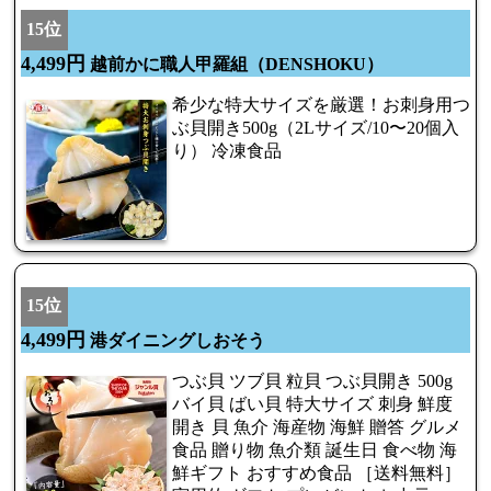
15位
4,499円
越前かに職人甲羅組（DENSHOKU）
希少な特大サイズを厳選！お刺身用つ
ぶ貝開き500g（2Lサイズ/10〜20個入
り） 冷凍食品
15位
4,499円
港ダイニングしおそう
つぶ貝 ツブ貝 粒貝 つぶ貝開き 500g
バイ貝 ばい貝 特大サイズ 刺身 鮮度
開き 貝 魚介 海産物 海鮮 贈答 グルメ
食品 贈り物 魚介類 誕生日 食べ物 海
鮮ギフト おすすめ食品 ［送料無料］