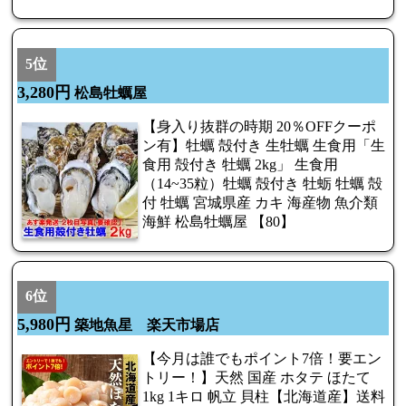
5位
3,280円
松島牡蠣屋
【身入り抜群の時期 20％OFFクーポ
ン有】牡蠣 殻付き 生牡蠣 生食用「生
食用 殻付き 牡蠣 2kg」 生食用
（14~35粒）牡蠣 殻付き 牡蛎 牡蠣 殻
付 牡蠣 宮城県産 カキ 海産物 魚介類
海鮮 松島牡蠣屋 【80】
6位
5,980円
築地魚星 楽天市場店
【今月は誰でもポイント7倍！要エン
トリー！】天然 国産 ホタテ ほたて
1kg 1キロ 帆立 貝柱【北海道産】送料