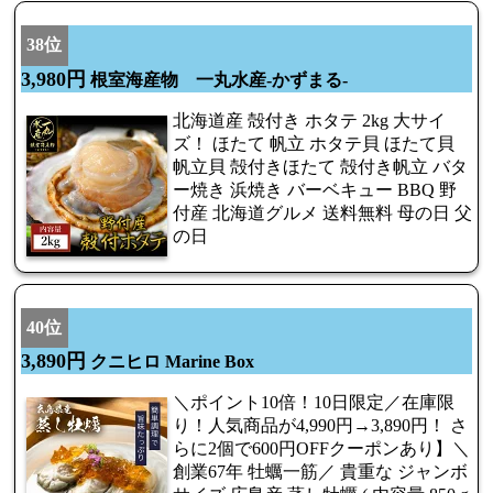
38位
3,980円
根室海産物 一丸水産-かずまる-
北海道産 殻付き ホタテ 2kg 大サイ
ズ！ ほたて 帆立 ホタテ貝 ほたて貝
帆立貝 殻付きほたて 殻付き帆立 バタ
ー焼き 浜焼き バーベキュー BBQ 野
付産 北海道グルメ 送料無料 母の日 父
の日
40位
3,890円
クニヒロ Marine Box
＼ポイント10倍！10日限定／在庫限
り！人気商品が4,990円→3,890円！ さ
らに2個で600円OFFクーポンあり】＼
創業67年 牡蠣一筋／ 貴重な ジャンボ