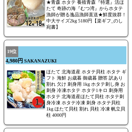
★青森 ホタテ 養殖青森『特選』活ほ
たて 奇跡の海『むつ湾』からホタテ
漁師が贈る逸品漁師直送★鮮度抜群！
中大サイズ2kg 5180円【楽ギフ_のし
宛書】
19位
4,980円
SAKANAZUKI
ほたて 北海道産 ホタテ貝柱 ホタテ ギ
フト 海鮮 お歳暮 御歳暮 贈答 訳あり
割れ 欠け 刺身用 1kg ホタテ刺し身 お
刺身 冷凍ホタテ ホタテ1キロ 刺身用
ホタテ 北海道産ほたて貝柱 ホタテ刺
身冷凍 ホタテ冷凍 刺身 ホタテ貝柱
1kg ほたて貝柱 割れ 貝柱 冷凍 帆立貝
柱 4000円