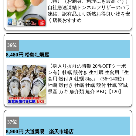
【特】（お刺身、料理にも最高です）
自社急速凍結トンネルフリザーのバラ
凍結。訳有品より断然お得良い物を安
く店長おすすめ
36位
8,480円
松島牡蠣屋
【身入り抜群の時期 20％OFFクーポ
ン有】牡蠣 殻付き 生牡蠣 生食用「生
食用 殻付き 牡蠣 8kg」（56~140粒）
牡蠣 殻付き 牡蛎 牡蠣 殻付 牡蠣 宮城
県産 カキ 魚介類 魚介 BBQ【120】
37位
8,900円
大道貿易 楽天市場店