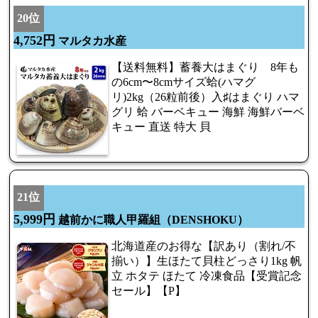
20位
4,752円
マルタカ水産
【送料無料】蓄養大はまぐり 8年も
の6cm〜8cmサイズ蛤(ハマグ
リ)2kg（26粒前後）入♯はまぐり ハマ
グリ 蛤 バーベキュー 海鮮 海鮮バーベ
キュー 直送 特大 貝
21位
5,999円
越前かに職人甲羅組（DENSHOKU）
北海道産のお得な【訳あり（割れ/不
揃い）】生ほたて貝柱どっさり1kg 帆
立 ホタテ ほたて 冷凍食品【受賞記念
セール】【P】