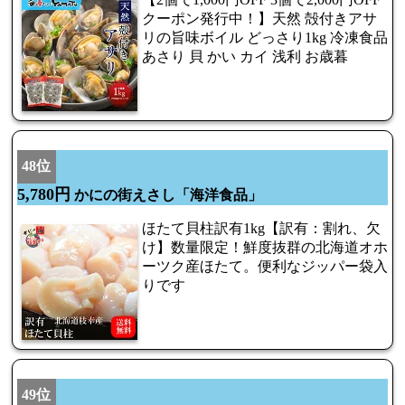
クーポン発行中！】天然 殻付きアサ
リの旨味ボイル どっさり1kg 冷凍食品
あさり 貝 かい カイ 浅利 お歳暮
48位
5,780円
かにの街えさし「海洋食品」
ほたて貝柱訳有1kg【訳有：割れ、欠
け】数量限定！鮮度抜群の北海道オホ
ーツク産ほたて。便利なジッパー袋入
りです
49位