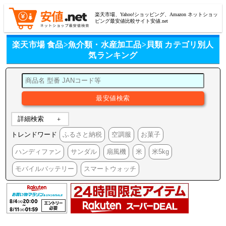
楽天市場、Yahoo!ショッピング、Amazon ネットショッ
ピング最安値比較サイト安値.net
楽天市場 食品>魚介類・水産加工品>貝類 カテゴリ別人
気ランキング
詳細検索
トレンドワード
ふるさと納税
空調服
お菓子
ハンディファン
サンダル
扇風機
米
米5kg
モバイルバッテリー
スマートウォッチ