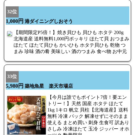
32位
1,000円
港ダイニングしおそう
【期間限定P5倍！】焼き貝ひも 貝ひも ホタテ 200g
北海道産 送料無料1,000円ポッキリ ほたて貝 おつまみ
ほたて ほたて貝ひも かいひも ホタテ貝ひも 乾物 つ
まみ 珍味 酒の肴 美味しい 酒のつまみ 食べ物 お中元
33位
5,980円
築地魚星 楽天市場店
【今月は誰でもポイント7倍！要エン
トリー！】天然 国産 ホタテ ほたて
1kg 1キロ 帆立 貝柱【北海道産】送料
無料 冷凍 パック 解凍せずにそのまま
使える まとめ買い 刺身 生食可 訳あり
さしみ 冷凍ほたて 玉冷 ジッパー オホ