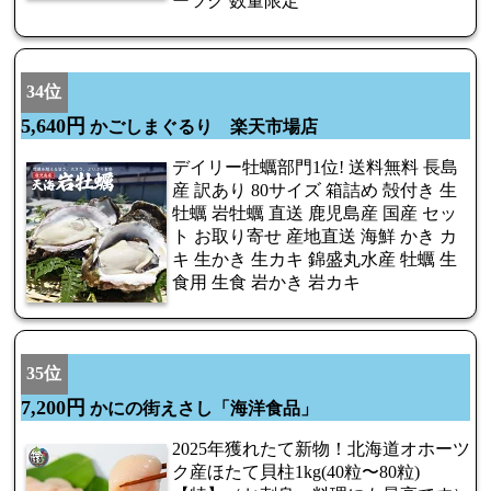
ーツク 数量限定
34位
5,640円
かごしまぐるり 楽天市場店
デイリー牡蠣部門1位! 送料無料 長島
産 訳あり 80サイズ 箱詰め 殻付き 生
牡蠣 岩牡蠣 直送 鹿児島産 国産 セッ
ト お取り寄せ 産地直送 海鮮 かき カ
キ 生かき 生カキ 錦盛丸水産 牡蠣 生
食用 生食 岩かき 岩カキ
35位
7,200円
かにの街えさし「海洋食品」
2025年獲れたて新物！北海道オホーツ
ク産ほたて貝柱1kg(40粒〜80粒)