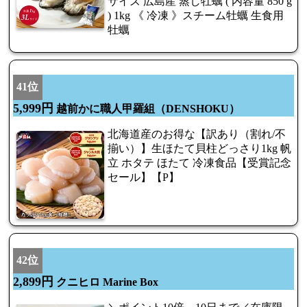
サイズ 広島産 蒸し牡蠣 ( 内容量 850 g
) 1kg 《 冷凍 》スチーム牡蠣 生食用
牡蠣
41位
5,999円
越前かに職人甲羅組（DENSHOKU）
北海道産のお得な【訳あり（割れ/不
揃い）】生ほたて貝柱どっさり1kg 帆
立 ホタテ ほたて 冷凍食品【受賞記念
セール】【P】
42位
2,899円
クニヒロ Marine Box