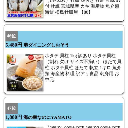
（14~35粒）牡蠣 殻付き 牡蛎 牡蠣 殻
付 牡蠣 宮城県産 カキ 海産物 魚介類
海鮮 松島牡蠣屋 【80】
46位
5,480円
港ダイニングしおそう
ホタテ 貝柱 1kg 訳あり ホタテ貝柱
（割れ 欠け サイズ不揃い） ほたて貝
柱 ホタテ貝柱 ほたて 帆立 1キロ 魚介
類 海産物 料理 訳アリ食品 刺身用 お
中元
47位
1,880円
海の幸なのにYAMATO
【2個で1,000円OFF 3個で2,000円OFF