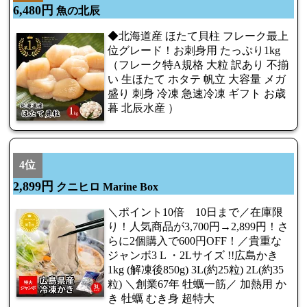
6,480円
魚の北辰
◆北海道産 ほたて貝柱 フレーク最上
位グレード！お刺身用 たっぷり1kg
（フレーク特A規格 大粒 訳あり 不揃
い 生ほたて ホタテ 帆立 大容量 メガ
盛り 刺身 冷凍 急速冷凍 ギフト お歳
暮 北辰水産 ）
4位
2,899円
クニヒロ Marine Box
＼ポイント10倍 10日まで／在庫限
り！人気商品が3,700円→2,899円！さ
らに2個購入で600円OFF！／貴重な
ジャンボ3 L ・2Lサイズ !!広島かき
1kg (解凍後850g) 3L(約25粒) 2L(約35
粒) ＼創業67年 牡蠣一筋／ 加熱用 か
き 牡蠣 むき身 超特大