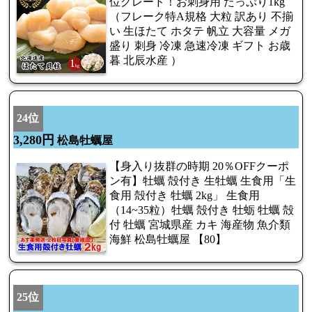
位グレード！お刺身用 たっぷり1kg
（フレーク特A規格 大粒 訳あり 不揃
い 生ほたて ホタテ 帆立 大容量 メガ
盛り 刺身 冷凍 急速冷凍 ギフト お歳
暮 北辰水産 ）
24位
3,280円
松島牡蠣屋
【身入り抜群の時期 20％OFFクーポ
ン有】牡蠣 殻付き 生牡蠣 生食用「生
食用 殻付き 牡蠣 2kg」 生食用
（14~35粒）牡蠣 殻付き 牡蛎 牡蠣 殻
付 牡蠣 宮城県産 カキ 海産物 魚介類
海鮮 松島牡蠣屋 【80】
25位