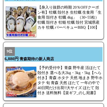
【身入り抜群の時期 20％OFFクーポ
ン有】牡蠣 殻付き 生牡蠣 生食用「生
食用 殻付き 牡蠣 4kg」 （30~55粒）
牡蠣 殻付き 牡蛎 牡蠣 殻付 宮城県産
カキ 牡蠣 バーベキューBBQ【100】
9位
6,880円
青森期待の新人商店
【予約受付中】青森 野牛産 活ほたて
殻付き 選べる大2kg・3kg・5kg【へら
付き】青森 ホタテ 天然 地まき 野牛ホ
タテ 旬 青森 天然 ほたて 一年の中で
40日間だけ出荷!!大サイズ ほたて 殻
付き 送料無料【楽ギフ_のし宛書】