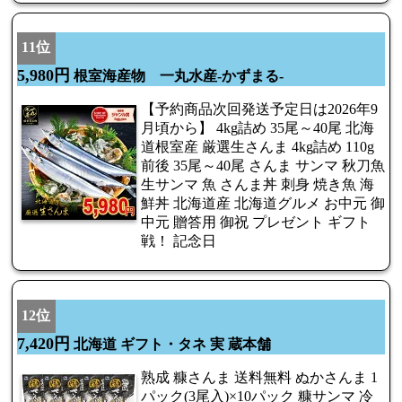
11位
5,980円
根室海産物 一丸水産-かずまる-
【予約商品次回発送予定日は2026年9
月頃から】 4kg詰め 35尾～40尾 北海
道根室産 厳選生さんま 4kg詰め 110g
前後 35尾～40尾 さんま サンマ 秋刀魚
生サンマ 魚 さんま丼 刺身 焼き魚 海
鮮丼 北海道産 北海道グルメ お中元 御
中元 贈答用 御祝 プレゼント ギフト
戦！ 記念日
12位
7,420円
北海道 ギフト・タネ 実 蔵本舗
熟成 糠さんま 送料無料 ぬかさんま 1
パック(3尾入)×10パック 糠サンマ 冷