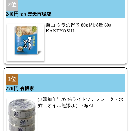
2位
240円
Y’s 楽天市場店
兼由 タラの旨煮 80g 固形量 60g
KANEYOSHI
3位
778円
有機家
無添加缶詰め 鮪ライトツナフレーク・水
煮（オイル無添加） 70g×3