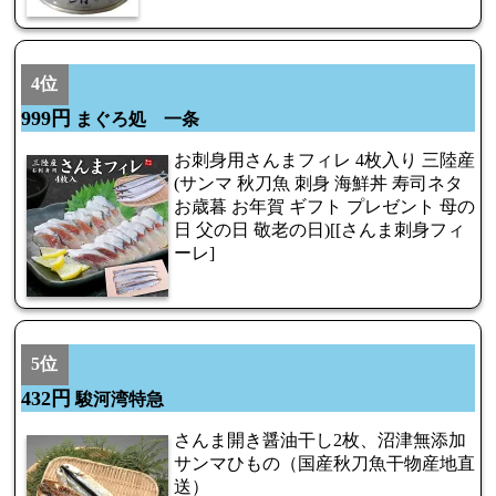
4位
999円
まぐろ処 一条
お刺身用さんまフィレ 4枚入り 三陸産
(サンマ 秋刀魚 刺身 海鮮丼 寿司ネタ
お歳暮 お年賀 ギフト プレゼント 母の
日 父の日 敬老の日)[[さんま刺身フィ
ーレ]
5位
432円
駿河湾特急
さんま開き醤油干し2枚、沼津無添加
サンマひもの（国産秋刀魚干物産地直
送）