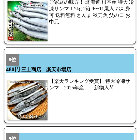
ご家庭の味方！ 北海道 根室産 特大 冷
凍サンマ 1.5kg 1箱 9〜11尾入 お刺身
可 送料無料 さんま 秋刀魚 父の日 お
中元
8位
480円
三上商店 楽天市場店
【楽天ランキング受賞】 特大冷凍サ
ンマ 2025年産 新物入荷
9位