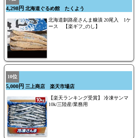
4,298円
北海道ぐるめ館 たくよう
北海道釧路産さんま糠漬 20尾入 1ケ
ース 【楽ギフ_のし】
10位
5,000円
三上商店 楽天市場店
【楽天ランキング受賞】 冷凍サンマ
10k/三陸産/業務用