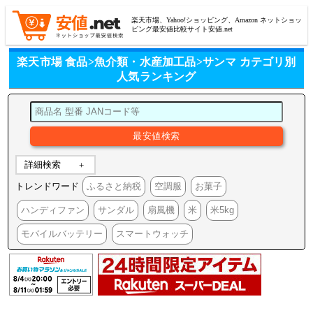
楽天市場、Yahoo!ショッピング、Amazon ネットショッ
ピング最安値比較サイト安値.net
楽天市場 食品>魚介類・水産加工品>サンマ カテゴリ別
人気ランキング
詳細検索
トレンドワード
ふるさと納税
空調服
お菓子
ハンディファン
サンダル
扇風機
米
米5kg
モバイルバッテリー
スマートウォッチ