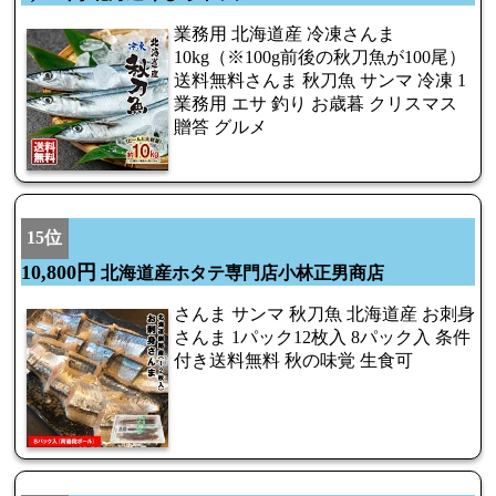
業務用 北海道産 冷凍さんま
10kg（※100g前後の秋刀魚が100尾）
送料無料さんま 秋刀魚 サンマ 冷凍 1
業務用 エサ 釣り お歳暮 クリスマス
贈答 グルメ
15位
10,800円
北海道産ホタテ専門店小林正男商店
さんま サンマ 秋刀魚 北海道産 お刺身
さんま 1パック12枚入 8パック入 条件
付き送料無料 秋の味覚 生食可