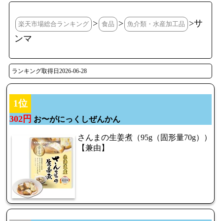
>
>
>サ
楽天市場総合ランキング
食品
魚介類・水産加工品
ンマ
ランキング取得日2026-06-28
1位
302円
お〜がにっくしぜんかん
さんまの生姜煮（95g（固形量70g））
【兼由】