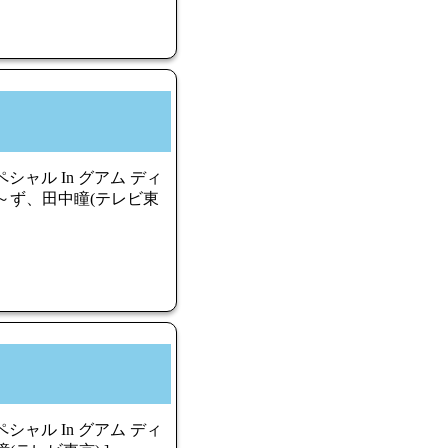
ャル In グアム ディ
まぁ～ず、田中瞳(テレビ東
ャル In グアム ディ