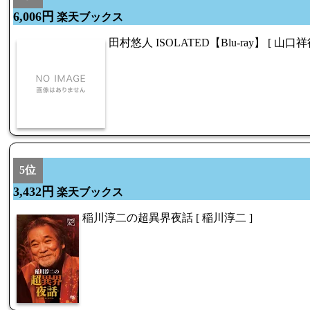
6,006円
楽天ブックス
田村悠人 ISOLATED【Blu-ray】 [ 山口祥
5位
3,432円
楽天ブックス
稲川淳二の超異界夜話 [ 稲川淳二 ]