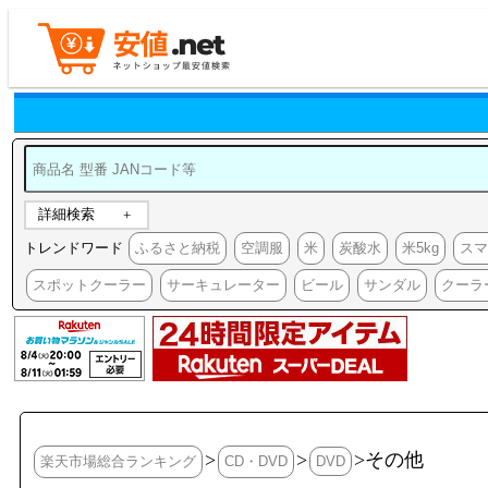
詳細検索
トレンドワード
ふるさと納税
空調服
米
炭酸水
米5kg
ス
スポットクーラー
サーキュレーター
ビール
サンダル
クーラ
>
>
>その他
楽天市場総合ランキング
CD・DVD
DVD