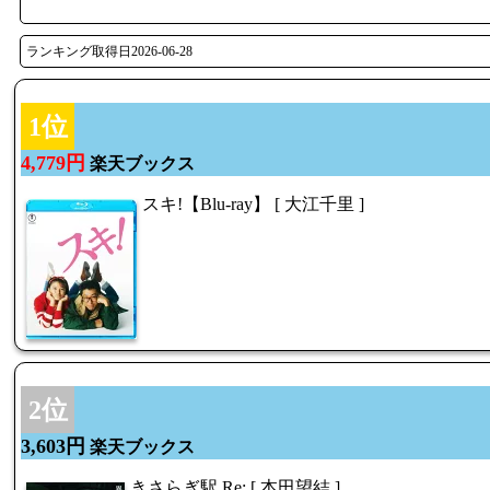
ランキング取得日2026-06-28
1位
4,779円
楽天ブックス
スキ!【Blu-ray】 [ 大江千里 ]
2位
3,603円
楽天ブックス
きさらぎ駅 Re: [ 本田望結 ]