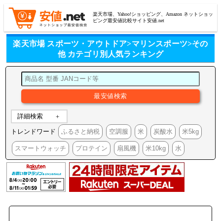
楽天市場、Yahoo!ショッピング、Amazon ネットショッ
ピング最安値比較サイト安値.net
楽天市場 スポーツ・アウトドア>マリンスポーツ>その
他 カテゴリ別人気ランキング
詳細検索
トレンドワード
ふるさと納税
空調服
米
炭酸水
米5kg
スマートウォッチ
プロテイン
扇風機
米10kg
水