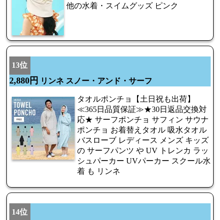
他の水着・スイムグッズ ピンク
13位
2,880円
リンネ スノー・アンド・サーフ
タオルポンチョ【土日祝も出荷】
≪365日品質保証≫★30日返品交換対
応★ サーフポンチョ サフィン サウナ
ポンチョ お着替えタオル 吸水タオル
バスローブ レディース メンズ キッズ
の サーフパンツ や UV トレンカ ラッ
シュパーカー UVパーカー スクール水
着 も リンネ
14位