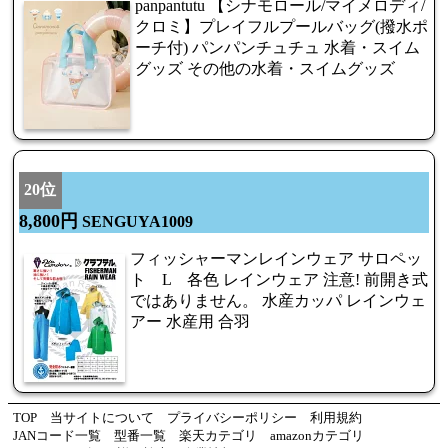
panpantutu 【シナモロール/マイメロディ/
クロミ】プレイフルプールバッグ(撥水ポ
ーチ付) パンパンチュチュ 水着・スイム
グッズ その他の水着・スイムグッズ
20位
8,800円
SENGUYA1009
フィッシャーマンレインウェア サロペッ
ト L 各色 レインウェア 注意! 前開き式
ではありません。 水産カッパ レインウェ
アー 水産用 合羽
TOP
当サイトについて
プライバシーポリシー
利用規約
JANコード一覧
型番一覧
楽天カテゴリ
amazonカテゴリ