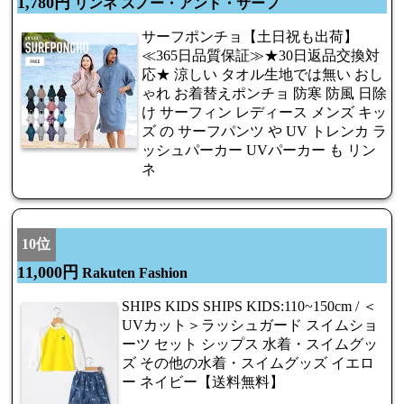
1,780円
リンネ スノー・アンド・サーフ
サーフポンチョ【土日祝も出荷】
≪365日品質保証≫★30日返品交換対
応★ 涼しい タオル生地では無い おし
ゃれ お着替えポンチョ 防寒 防風 日除
け サーフィン レディース メンズ キッ
ズ の サーフパンツ や UV トレンカ ラ
ッシュパーカー UVパーカー も リン
ネ
10位
11,000円
Rakuten Fashion
SHIPS KIDS SHIPS KIDS:110~150cm / ＜
UVカット＞ラッシュガード スイムショ
ーツ セット シップス 水着・スイムグッ
ズ その他の水着・スイムグッズ イエロ
ー ネイビー【送料無料】