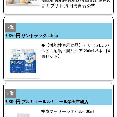
物繊維 機能性表示食品 高血圧 便通改
善 サプリ 日清 日清食品 公式
7位
3,650円
サンドラッグe-shop
◆【機能性表示食品】アサヒ PLUSカ
ルピス睡眠・腸活ケア 200mlx6本 【4
個セット】
8位
3,800円
プルミエールルミエール楽天市場店
痩身マッサージオイル 100ml