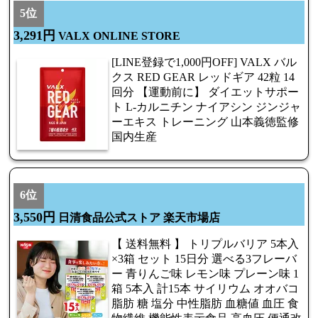
5位
3,291円
VALX ONLINE STORE
[LINE登録で1,000円OFF] VALX バル
クス RED GEAR レッドギア 42粒 14
回分 【運動前に】 ダイエットサポー
ト L-カルニチン ナイアシン ジンジャ
ーエキス トレーニング 山本義徳監修
国内生産
6位
3,550円
日清食品公式ストア 楽天市場店
【 送料無料 】 トリプルバリア 5本入
×3箱 セット 15日分 選べる3フレーバ
ー 青りんご味 レモン味 プレーン味 1
箱 5本入 計15本 サイリウム オオバコ
脂肪 糖 塩分 中性脂肪 血糖値 血圧 食