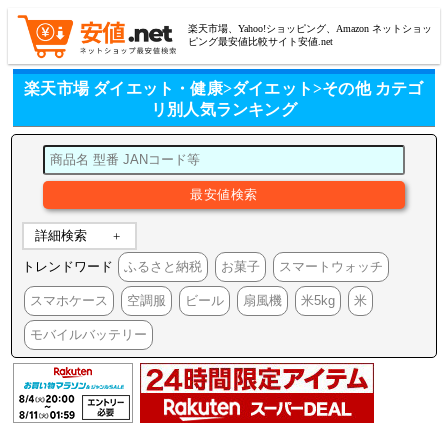
楽天市場、Yahoo!ショッピング、Amazon ネットショッ
ピング最安値比較サイト安値.net
楽天市場 ダイエット・健康>ダイエット>その他 カテゴ
リ別人気ランキング
詳細検索
トレンドワード
ふるさと納税
お菓子
スマートウォッチ
スマホケース
空調服
ビール
扇風機
米5kg
米
モバイルバッテリー