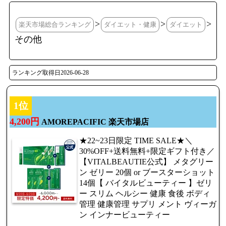
>
>
>
楽天市場総合ランキング
ダイエット・健康
ダイエット
その他
ランキング取得日2026-06-28
1位
4,200円
AMOREPACIFIC 楽天市場店
★22~23日限定 TIME SALE★＼
30%OFF+送料無料+限定ギフト付き／
【VITALBEAUTIE公式】 メタグリー
ン ゼリー 20個 or ブースターショット
14個【 バイタルビューティー 】ゼリ
ー スリム ヘルシー 健康 食後 ボディ
管理 健康管理 サプリ メント ヴィーガ
ン インナービューティー