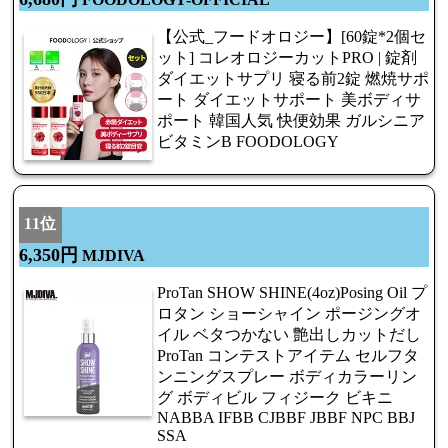
【公式_フードオロジー】[60錠*2個セ
ット] コレオロジーカットPRO | 錠剤
ダイエットサプリ 寝る前2錠 燃焼サポ
ート ダイエットサポート 美ボディサ
ポート 韓国人気 快便効果 ガルシニア
ビタミンB FOODOLOGY
11位
6,350円
MJDIVA
ProTan SHOW SHINE(4oz)Posing Oil プ
ロタン ショーシャイン ポージングオ
イル ベタつかない 艶出しカットだし
ProTan コンテストアイテム セルフタ
ンニングスプレー ボディカラーリン
グ ボディビル フィジーク ビキニ
NABBA IFBB CJBBF JBBF NPC BBJ
SSA