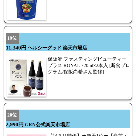
19位
11,340円
ヘルシーグッド 楽天市場店
保阪流 ファスティングビューティー
プラス ROYAL 720ml×2本入 [断食プロ
グラム/保阪尚希さん監修]
20位
2,990円
GRN公式楽天市場店
【訳あり特価】★楽天1位★【食前・