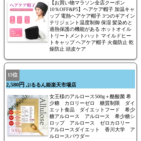
【お買い物マラソン全店クーポン
10％OFF&P5】ヘアケア帽子 加温キャ
ップ 電熱ヘアケア帽子 3つのギアイン
テリジェント温度制御 保湿 髪染めと
過熱保護の機能がある ホットオイル
トリートメントハット マイルドヒー
トキャップ ヘアケア帽子 火傷防止 乾
燥防止 頭皮ケア
15位
2,580円
ぷるるん姫楽天市場店
女王様のアルロース500g＋酪酸菌 希
少糖 カロリーゼロ 糖質制限 ダイ
エット食品 ダイエットフード 希少
糖アルロース アルロース 希少糖シ
ロップ アルロース ゼロカロリー
アルロースダイエット 香川大学 ア
ルロースパウダー