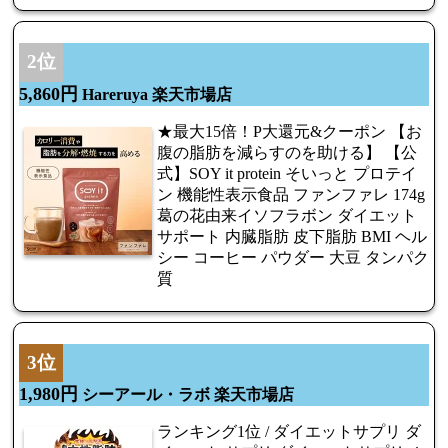
2位
5,860円
Hareruya 楽天市場店
★最大15倍！P大還元&クーポン 【お
腹の脂肪を減らすのを助ける】 【公
式】SOY it protein そいっと プロテイ
ン 機能性表示食品 ファンファレ 174g
葛の花由来イソフラボン ダイエット
サポート 内臓脂肪 皮下脂肪 BMI ヘル
シー コーヒー パウダー 大豆 タンパク
質
3位
1,980円
シーアール・ラボ 楽天市場店
ランキング1位 / ダイエットサプリ ダ