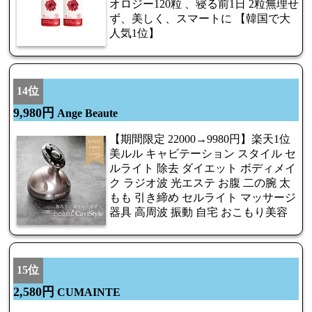
オロジー120粒 、寝る前1日 2粒無理せ
ず、美しく、スマートに 【韓国で大
人気1位】
14位
9,980円
Ange Beaute
【期間限定 22000→9980円】楽天1位
美ルル キャビテーション スタイル セ
ルライト 除去 ダイエット ボディメイ
ク ラジオ波 光エステ お腹 二の腕 太
もも 引き締め セルライト マッサージ
器具 高周波 振動 自宅 おこもり美容
15位
2,580円
CUMAINTE