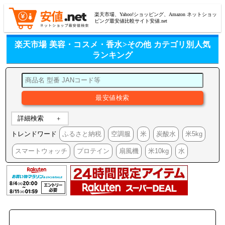
楽天市場、Yahoo!ショッピング、Amazon ネットショッ
ピング最安値比較サイト安値.net
楽天市場 美容・コスメ・香水>その他 カテゴリ別人気
ランキング
詳細検索
トレンドワード
ふるさと納税
空調服
米
炭酸水
米5kg
スマートウォッチ
プロテイン
扇風機
米10kg
水