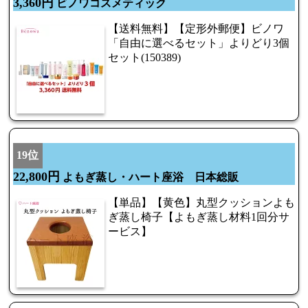
3,360円
ビノワコスメティック
【送料無料】【定形外郵便】ビノワ
「自由に選べるセット」よりどり3個
セット(150389)
19位
22,800円
よもぎ蒸し・ハート座浴 日本総販
【単品】【黄色】丸型クッションよも
ぎ蒸し椅子【よもぎ蒸し材料1回分サ
ービス】