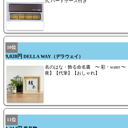
式 ハードケース付き
10位
9,020円
DELLA WAY（デラウェイ）
名のはな・飾る命名書 〜 彩・water
夜】【代筆】【おしゃれ】
11位