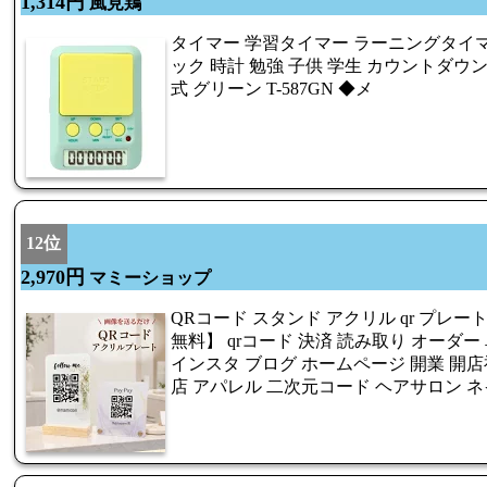
1,314円
風見鶏
タイマー 学習タイマー ラーニングタイマー T-
ック 時計 勉強 子供 学生 カウントダウン
式 グリーン T-587GN ◆メ
12位
2,970円
マミーショップ
QRコード スタンド アクリル qr プレー
無料】 qrコード 決済 読み取り オーダー 卓上 S
インスタ ブログ ホームページ 開業 開店
店 アパレル 二次元コード ヘアサロン ネイル