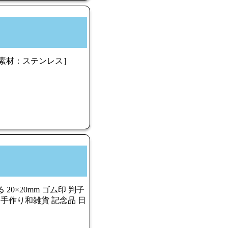
［素材：ステンレス］
20×20mm ゴム印 判子
 手作り和雑貨 記念品 日