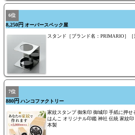
6位
8,250円
オーバースペック屋
スタンド［ブランド名：PRIMARIO］
7位
880円
ハンコファクトリー
家紋スタンプ 御朱印 御城印 手紙に押せる 
はんこ オリジナル印鑑 神社 伝統 家紋印
本製