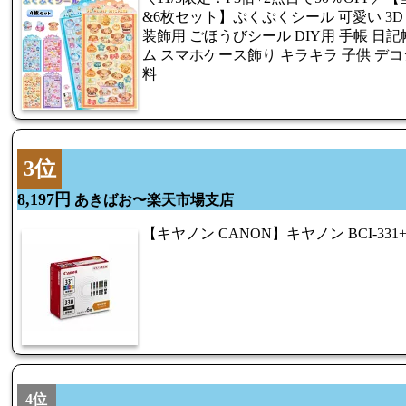
&6枚セット】ぷくぷくシール 可愛い 3D
装飾用 ごほうびシール DIY用 手帳 日
ム スマホケース飾り キラキラ 子供 デ
料
3位
8,197円
あきばお〜楽天市場支店
【キヤノン CANON】キヤノン BCI-331+3
4位