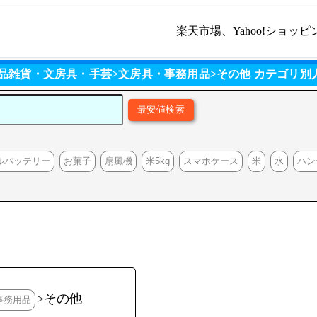
楽天市場、Yahoo!ショッピ
用品雑貨・文房具・手芸>文房具・事務用品>その他 カテゴリ別
ルバッテリー
お菓子
扇風機
米5kg
スマホケース
米
水
ハン
>その他
事務用品