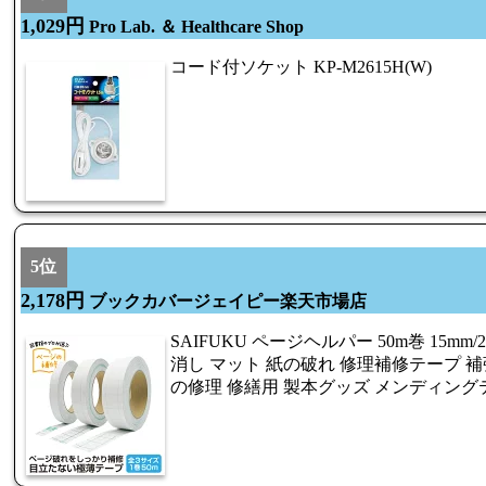
1,029円
Pro Lab. ＆ Healthcare Shop
コード付ソケット KP-M2615H(W)
5位
2,178円
ブックカバージェイピー楽天市場店
SAIFUKU ページヘルパー 50m巻 15mm/
消し マット 紙の破れ 修理補修テープ 補
の修理 修繕用 製本グッズ メンディング