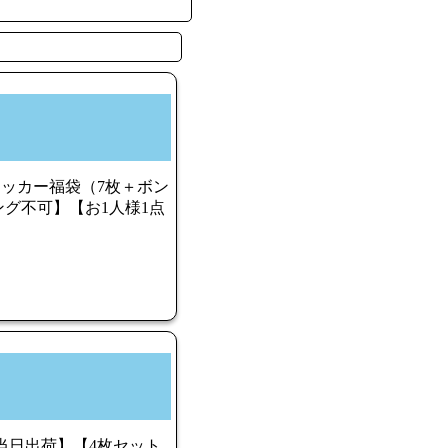
テッカー福袋（7枚＋ボン
グ不可】【お1人様1点
／【当日出荷】【4枚セット