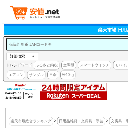
楽天市場 日
詳細検索
トレンドワード
ふるさと納税
空調服
スマートウォッチ
モバイ
エアコン
サンダル
日傘
米10kg
>
>
楽天市場総合ランキング
日用品雑貨・文房具・手芸
文房具・