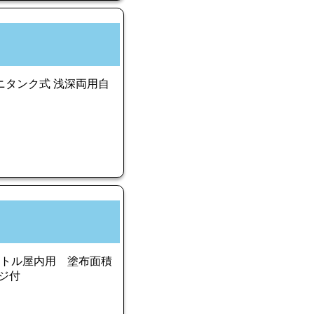
 ミニタンク式 浅深両用自
ットル屋内用 塗布面積
ンジ付