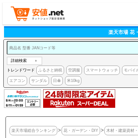
楽天市場 花
詳細検索
トレンドワード
ふるさと納税
空調服
スマートウォッチ
モバイ
エアコン
サンダル
日傘
米10kg
>
>
楽天市場総合ランキング
花・ガーデン・DIY
木材・建築資材