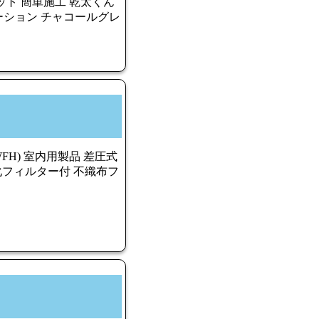
セット 簡単施工 乾太くん
ーション チャコールグレ
WFH) 室内用製品 差圧式
化フィルター付 不織布フ