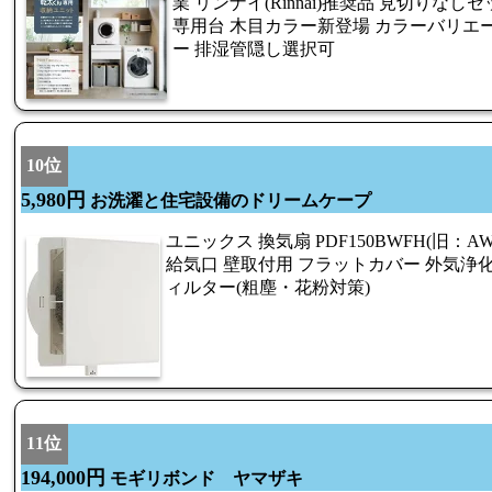
業 リンナイ(Rinnai)推奨品 見切りなし
専用台 木目カラー新登場 カラーバリエ
ー 排湿管隠し選択可
10位
5,980円
お洗濯と住宅設備のドリームケープ
ユニックス 換気扇 PDF150BWFH(旧：A
給気口 壁取付用 フラットカバー 外気浄
ィルター(粗塵・花粉対策)
11位
194,000円
モギリボンド ヤマザキ