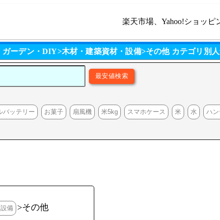
楽天市場、Yahoo!ショッピ
・ガーデン・DIY>木材・建築資材・設備>その他 カテゴリ別
ルバッテリー
お菓子
扇風機
米5kg
スマホケース
米
水
ハン
>その他
・設備