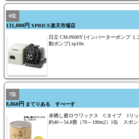
6位
131,800円
XPRICE楽天市場店
日立 CM-P600Y [インバーターポンプ
動ポンプ] xp10n
7位
8,860円
まてりある すぺーす
未晒し蜜ロウワックス Cタイプ 1リ
約40～54.8畳（70～100m2）1缶 スポ