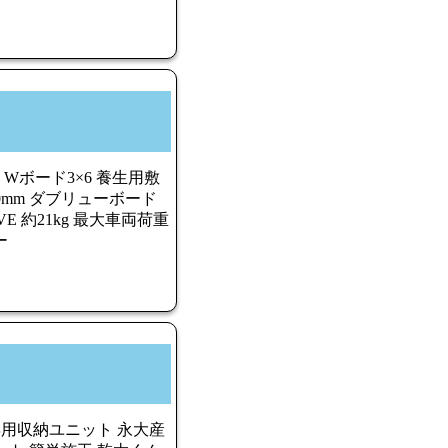
Wボード3×6 養生用敷
1820mm ダブリューボード
3-VE 約21kg 最大車両荷重
ー
用収納ユニット 永大産