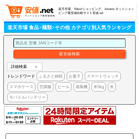
楽天市場、Yahoo!ショッピング、Amazon ネットショッ
ピング最安値比較サイト安値.net
楽天市場 食品>麺類>その他 カテゴリ別人気ランキング
詳細検索
トレンドワード
ふるさと納税
お菓子
スマートウォッチ
スマホケース
空調服
ビール
扇風機
米5kg
米
モバイルバッテリー