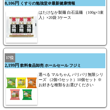
8,106円
くすりの勉強堂＠最新健康情報
はたけなか製麺 白石温麺 （100g×3束
入）×20袋 3ケース
17位
2,199円
飲料食品卸売 ホールセール フジミ
選べる マルちゃん パリパリ無限シリ
ーズ （2個×5セット）10個セット ※
お好きな種類をお選びください