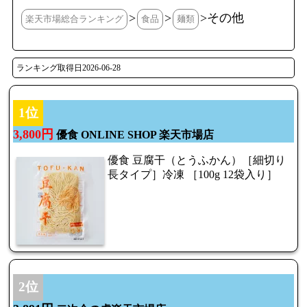
>
>
>その他
楽天市場総合ランキング
食品
麺類
ランキング取得日2026-06-28
1位
3,800円
優食 ONLINE SHOP 楽天市場店
優食 豆腐干（とうふかん）［細切り
長タイプ］冷凍 ［100g 12袋入り］
2位