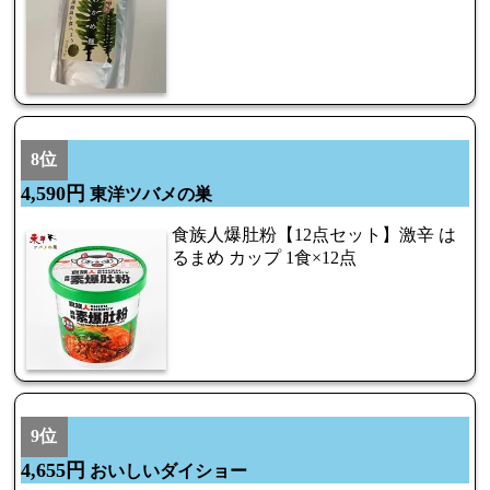
8位
4,590円
東洋ツバメの巣
食族人爆肚粉【12点セット】激辛 は
るまめ カップ 1食×12点
9位
4,655円
おいしいダイショー