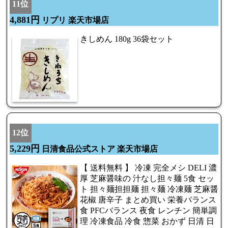
11位
4,881円
リプリ 楽天市場店
きしめん 180g 36袋セット
12位
5,229円
日清食品公式ストア 楽天市場店
【 送料無料 】 冷凍 完全メシ DELI 濃
厚 芝麻醤味の 汁なし担々麺 5食 セッ
ト 担々麺担担麺 担々麺 冷凍麺 芝麻醤
花椒 唐辛子 まとめ買い 栄養バランス
食 PFCバランス 夜食 レンチン 簡単調
理 冷凍食品 冷食 惣菜 おかず 日清 日