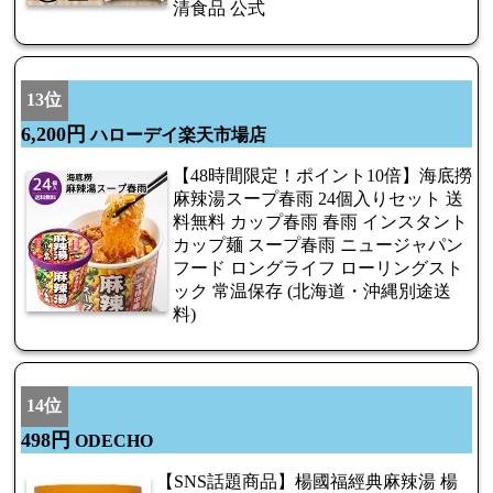
清食品 公式
13位
6,200円
ハローデイ楽天市場店
【48時間限定！ポイント10倍】海底撈
麻辣湯スープ春雨 24個入りセット 送
料無料 カップ春雨 春雨 インスタント
カップ麺 スープ春雨 ニュージャパン
フード ロングライフ ローリングスト
ック 常温保存 (北海道・沖縄別途送
料)
14位
498円
ODECHO
【SNS話題商品】楊國福經典麻辣湯 楊