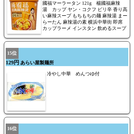
國福マーラータン 121g 楊國福麻辣
湯 カップ ヤン・コクフ ピリ辛 香り高
い麻辣スープ もちもちの麺 麻辣湯 まー
らーたん 麻辣湯の素 横浜中華街 即席
カップラーメ インスタン 飲めるスープ
15位
129円
あらい屋製麺所
冷やし中華 めんつゆ付
16位