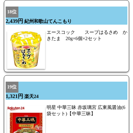
18位
2,439円
紀州和歌山てんこもり
エースコック スープはるさめ か
きたま 20g×6個×2セット
19位
1,321円
楽天24
明星 中華三昧 赤坂璃宮 広東風醤油(6
袋セット)【中華三昧】