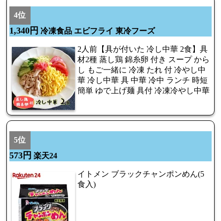
4位
1,340円
冷凍食品 エビフライ 東冷フーズ
2人前【具が付いた 冷し中華 2食】具
材2種 蒸し鶏 錦糸卵 付き スープ から
し もご一緒に 冷凍 たれ 付 冷やし中
華 冷し中華 具 中華 冷中 ランチ 時短
簡単 ゆで上げ麺 具付 冷凍冷やし中華
5位
573円
楽天24
イトメン ブラックチャンポンめん(5
食入)