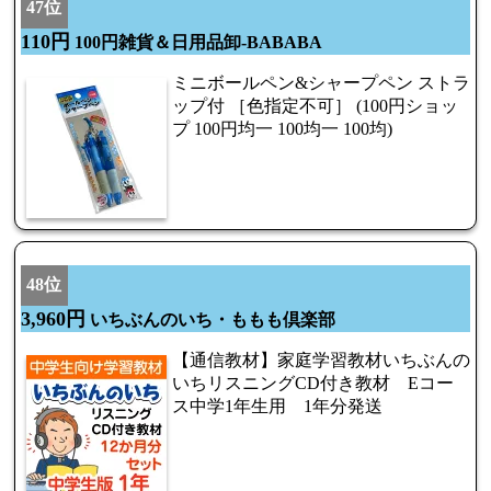
47位
110円
100円雑貨＆日用品卸-BABABA
ミニボールペン&シャープペン ストラ
ップ付 ［色指定不可］ (100円ショッ
プ 100円均一 100均一 100均)
48位
3,960円
いちぶんのいち・ももも倶楽部
【通信教材】家庭学習教材いちぶんの
いちリスニングCD付き教材 Eコー
ス中学1年生用 1年分発送