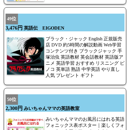
49位
3,476円
英語伝 EIGODEN
ブラック・ジャック English 正規販売
店 DVD 約5時間の解説動画 Web学習
コンテンツ付き ブラックジャック 手
塚治虫 英語教材 英会話教材 英語版ア
ニメ 英語学習 おすすめ リスニング ピ
ノコ 英単語 熟語 中学英語 やり直し
人気 プレゼント ギフト
50位
2,300円
みいちゃんママの英語教室
みいちゃんママのお風呂にはれる英語
フォニックス表ポスター｜楽しくフォ