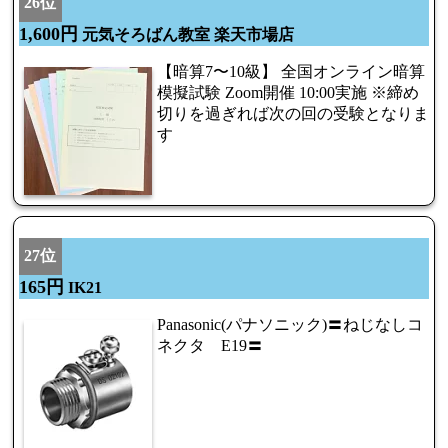
26位
1,600円
元気そろばん教室 楽天市場店
【暗算7〜10級】 全国オンライン暗算
模擬試験 Zoom開催 10:00実施 ※締め
切りを過ぎれば次の回の受験となりま
す
27位
165円
IK21
Panasonic(パナソニック)〓ねじなしコ
ネクタ E19〓