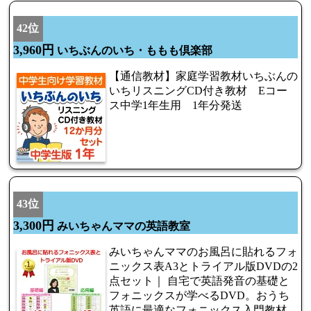
42位
3,960円
いちぶんのいち・ももも倶楽部
【通信教材】家庭学習教材いちぶんの
いちリスニングCD付き教材 Eコー
ス中学1年生用 1年分発送
43位
3,300円
みいちゃんママの英語教室
みいちゃんママのお風呂に貼れるフォ
ニックス表A3とトライアル版DVDの2
点セット｜ 自宅で英語発音の基礎と
フォニックスが学べるDVD。おうち
英語に最適なフォニックス入門教材。