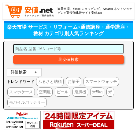
楽天市場、Yahoo!ショッピング、Amazon ネットショッ
ピング最安値比較サイト安値.net
楽天市場 サービス・リフォーム>通信講座・通学講座・
教材 カテゴリ別人気ランキング
詳細検索
トレンドワード
ふるさと納税
お菓子
スマートウォッチ
スマホケース
空調服
ビール
扇風機
米5kg
米
モバイルバッテリー