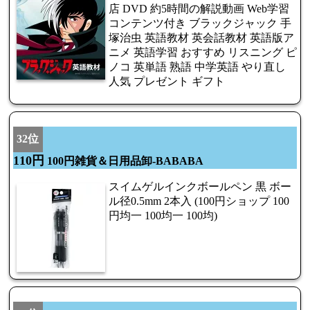
店 DVD 約5時間の解説動画 Web学習
コンテンツ付き ブラックジャック 手
塚治虫 英語教材 英会話教材 英語版ア
ニメ 英語学習 おすすめ リスニング ピ
ノコ 英単語 熟語 中学英語 やり直し
人気 プレゼント ギフト
32位
110円
100円雑貨＆日用品卸-BABABA
スイムゲルインクボールペン 黒 ボー
ル径0.5mm 2本入 (100円ショップ 100
円均一 100均一 100均)