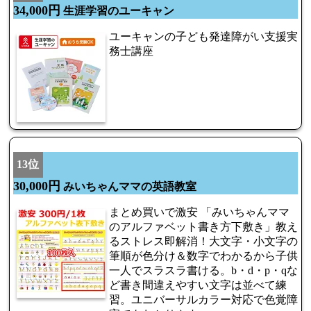
34,000円
生涯学習のユーキャン
ユーキャンの子ども発達障がい支援実
務士講座
13位
30,000円
みいちゃんママの英語教室
まとめ買いで激安 「みいちゃんママ
のアルファベット書き方下敷き」教え
るストレス即解消！大文字・小文字の
筆順が色分け＆数字でわかるから子供
一人でスラスラ書ける。b・d・p・qな
ど書き間違えやすい文字は並べて練
習。ユニバーサルカラー対応で色覚障