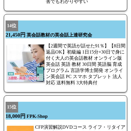
害でもわかりやすい
14位
21,450円
英会話教材の英会話上達研究会
【2週間で英語が話せた91％】【8日間
返品OK】初級編 1日15分×30日で身に
付く大人の英会話教材 オンライン版
英会話 英語 教材 30日間 英語脳 育成
プログラム 言語学博士開発 オンライ
ン英会話 PC スマホ タブレット 法人
対応 送料無料 3大特典付
15位
18,000円
FPK-Shop
CFP演習解説DVDコース ライフ・リタイア