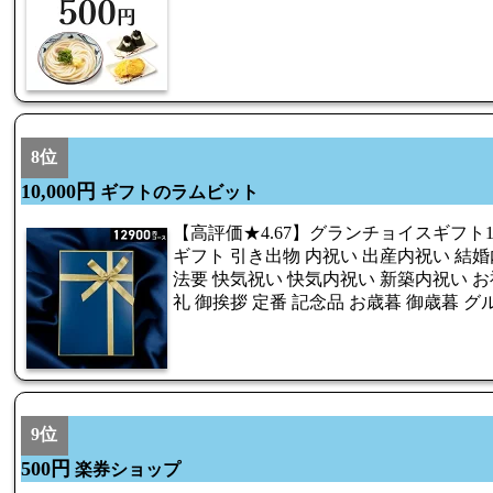
8位
10,000円
ギフトのラムビット
【高評価★4.67】グランチョイスギフト1
ギフト 引き出物 内祝い 出産内祝い 結婚
法要 快気祝い 快気内祝い 新築内祝い お
礼 御挨拶 定番 記念品 お歳暮 御歳暮 グ
9位
500円
楽券ショップ