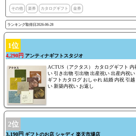
その他
楽券
カタログギフト
金券
ランキング取得日2026-06-28
1位
4,290円
アンティナギフトスタジオ
ACTUS（アクタス） カタログギフト 内
い 引き出物 引出物 出産祝い 出産内祝い
ギフトカタログ おしゃれ 結婚 内祝 引越
い 新築内祝い お返し
2位
3,190円
ギフトのお店 シャディ 楽天市場店