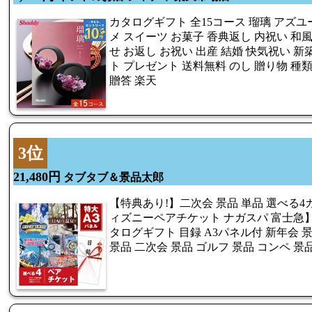
カタログギフト 全15コース 瑠璃 アズユ
メ スイーツ お菓子 香典返し 内祝い 和
せ お返し お祝い 出産 結婚 快気祝い 新
ト プレゼント 送料無料 のし 贈り物 種
贈答 楽天
3位
21,480円
タブタブ＆景品太郎
【特典あり!】二次会 景品 単品 選べる
ィズニーペアチケット ナガスパ 富士急
タログギフト 目録 A3パネル付 新年会 景
景品 二次会 景品 ゴルフ 景品 コンペ 景