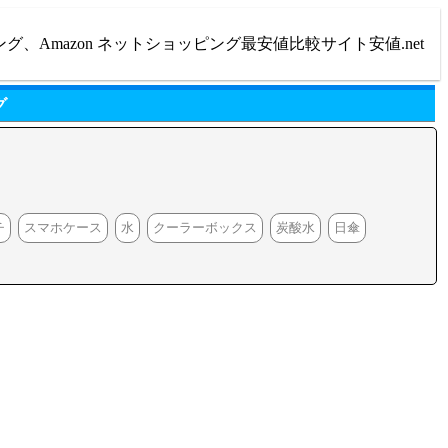
ング、Amazon ネットショッピング最安値比較サイト安値.net
グ
チ
スマホケース
水
クーラーボックス
炭酸水
日傘