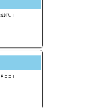
荒川弘 ]
月ココ ]