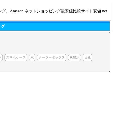
ング、Amazon ネットショッピング最安値比較サイト安値.net
ング
チ
スマホケース
水
クーラーボックス
炭酸水
日傘