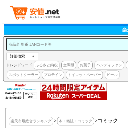
楽
詳細検索
トレンドワード
ふるさと納税
空調服
お菓子
ハンディファン
スポットクーラー
プロテイン
トイレットペーパー
ビール
>
>コミック
楽天市場総合ランキング
本・雑誌・コミック