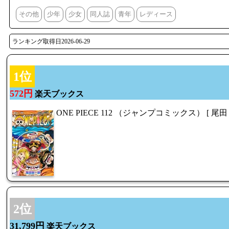
その他
少年
少女
同人誌
青年
レディース
ランキング取得日2026-06-29
1位
572円
楽天ブックス
ONE PIECE 112 （ジャンプコミックス） [ 尾田
2位
31,799円
楽天ブックス