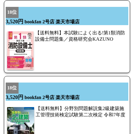
18位
3,520円
bookfan 2号店 楽天市場店
【送料無料】本試験によく出る!第1類消防
設備士問題集／資格研究会KAZUNO
18位
3,520円
bookfan 2号店 楽天市場店
【送料無料】分野別問題解説集2級建築施
工管理技術検定試験第二次検定 令和7年度