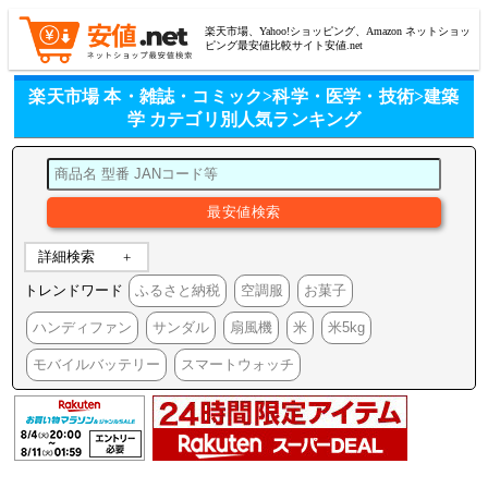
楽天市場、Yahoo!ショッピング、Amazon ネットショッ
ピング最安値比較サイト安値.net
楽天市場 本・雑誌・コミック>科学・医学・技術>建築
学 カテゴリ別人気ランキング
詳細検索
トレンドワード
ふるさと納税
空調服
お菓子
ハンディファン
サンダル
扇風機
米
米5kg
モバイルバッテリー
スマートウォッチ