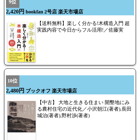
9位
2,420円
bookfan 2号店 楽天市場店
【送料無料】楽しく分かる!木構造入門 超
実践内容で今日からフル活用!／佐藤実
10位
2,480円
ブックオフ 楽天市場店
【中古】 大地と生きる住まい 開墾地にみ
る農村住宅の近代化／小沢朝江(著者),長田
城治(著者),野村渉(著者)