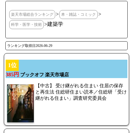
>
>
楽天市場総合ランキング
本・雑誌・コミック
>建築学
科学・医学・技術
ランキング取得日2026-06-29
1位
385円
ブックオフ 楽天市場店
【中古】 受け継がれる住まい 住居の保存
と再生法 住総研住まい読本／住総研「受け
継がれる住まい」調査研究委員会