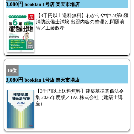
3,080円
bookfan 1号店 楽天市場店
【3千円以上送料無料】わかりやすい!第6類
消防設備士試験 出題内容の整理と,問題演
習／工藤政孝
16位
3,080円
bookfan 1号店 楽天市場店
【3千円以上送料無料】建築基準関係法令
集 2026年度版／TAC株式会社（建築士講
座）