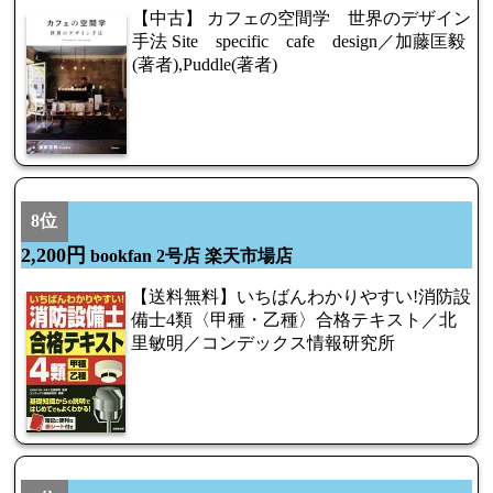
【中古】 カフェの空間学 世界のデザイン
手法 Site specific cafe design／加藤匡毅
(著者),Puddle(著者)
8位
2,200円
bookfan 2号店 楽天市場店
【送料無料】いちばんわかりやすい!消防設
備士4類〈甲種・乙種〉合格テキスト／北
里敏明／コンデックス情報研究所