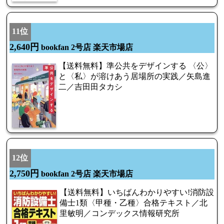
11位
2,640円
bookfan 2号店 楽天市場店
【送料無料】準公共をデザインする 〈公〉
と〈私〉が溶けあう居場所の実践／矢島進
二／吉田田タカシ
12位
2,750円
bookfan 2号店 楽天市場店
【送料無料】いちばんわかりやすい!消防設
備士1類〈甲種・乙種〉合格テキスト／北
里敏明／コンデックス情報研究所