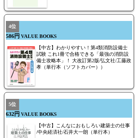
4位
586円
VALUE BOOKS
【中古】わかりやすい！第4類消防設備士
試験 これ1冊で合格できる「最強の消防設
備士攻略本」！ 大改訂第2版/弘文社/工藤政
孝（単行本（ソフトカバー））
5位
632円
VALUE BOOKS
【中古】こんなにおもしろい建築士の仕事
/中央経済社/石井大一朗（単行本）