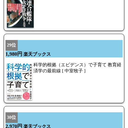
29位
1,980円
楽天ブックス
科学的根拠（エビデンス）で子育て 教育経
済学の最前線 [ 中室牧子 ]
30位
2,970円
楽天ブックス