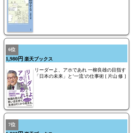
6位
1,980円
楽天ブックス
リーダーよ、アホであれ 一柳良雄の目指す
「日本の未来」と’一流’の仕事術 [ 片山 修 ]
7位