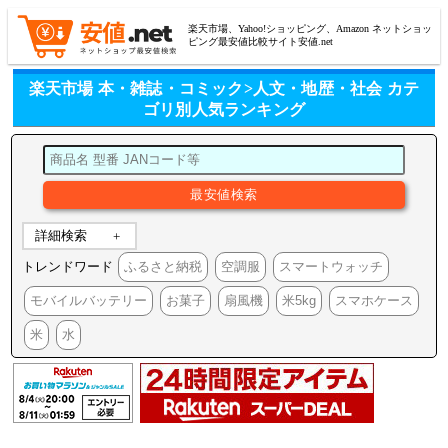
楽天市場、Yahoo!ショッピング、Amazon ネットショッ
ピング最安値比較サイト安値.net
楽天市場 本・雑誌・コミック>人文・地歴・社会 カテ
ゴリ別人気ランキング
詳細検索
トレンドワード
ふるさと納税
空調服
スマートウォッチ
モバイルバッテリー
お菓子
扇風機
米5kg
スマホケース
米
水