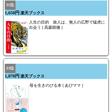
31位
1,650円
楽天ブックス
人生の目的 旅人は、無人の広野で猛虎に
出会う [ 高森顕徹 ]
33位
1,870円
楽天ブックス
母を生きのびる本 [ あぴママ ]