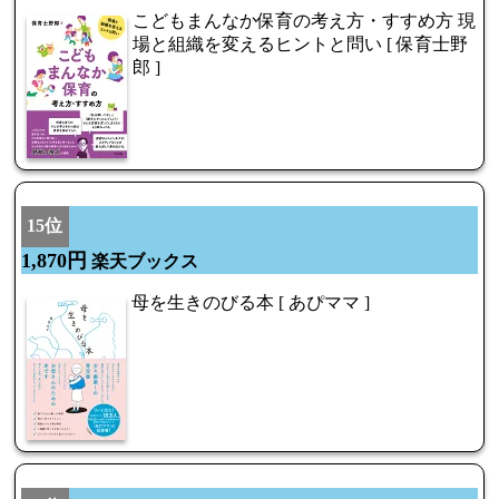
こどもまんなか保育の考え方・すすめ方 現
場と組織を変えるヒントと問い [ 保育士野
郎 ]
15位
1,870円
楽天ブックス
母を生きのびる本 [ あぴママ ]