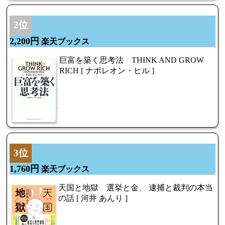
2位
2,200円
楽天ブックス
巨富を築く思考法 THINK AND GROW
RICH [ ナポレオン・ヒル ]
3位
1,760円
楽天ブックス
天国と地獄 選挙と金、 逮捕と裁判の本当
の話 [ 河井 あんり ]