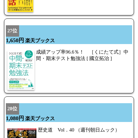
27位
1,650円
楽天ブックス
成績アップ率96.6％！ ［くにたて式］中
間・期末テスト勉強法 [ 國立拓治 ]
28位
1,080円
楽天ブックス
歴史道 Vol．40 （週刊朝日ムック）