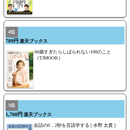
4位
789円
楽天ブックス
60歳すぎたらしばられない100のこと
（TJMOOK）
5位
1,760円
楽天ブックス
会話の0．2秒を言語学する [ 水野 太貴 ]