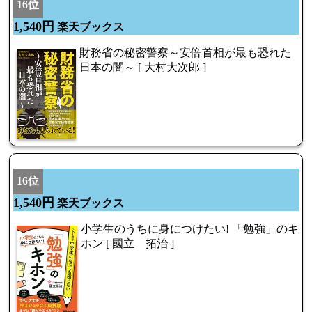
16位
1,540円
楽天ブックス
財務省の秘密警察～安倍首相が最も恐れた
日本の闇～ [ 大村大次郎 ]
16位
1,540円
楽天ブックス
小学生のうちに身につけたい! 「勉強」のキ
ホン [ 國立 拓治 ]