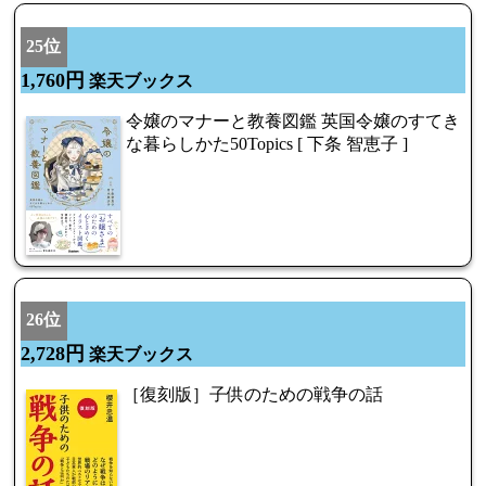
25位
1,760円
楽天ブックス
令嬢のマナーと教養図鑑 英国令嬢のすてき
な暮らしかた50Topics [ 下条 智恵子 ]
26位
2,728円
楽天ブックス
［復刻版］子供のための戦争の話