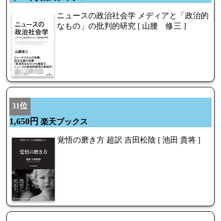
ニュースの政治社会学 メディアと「政治的
なもの」の批判的研究 [ 山腰 修三 ]
31位
1,650円
楽天ブックス
覚悟の磨き方 超訳 吉田松陰 [ 池田 貴将 ]