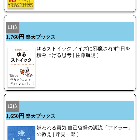
11位
1,760円
楽天ブックス
ゆるストイック ノイズに邪魔されず1日を
積み上げる思考 [ 佐藤航陽 ]
12位
1,650円
楽天ブックス
嫌われる勇気 自己啓発の源流「アドラー」
の教え [ 岸見一郎 ]