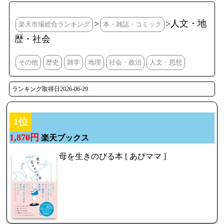
>
>人文・地
楽天市場総合ランキング
本・雑誌・コミック
歴・社会
その他
歴史
雑学
地理
社会・政治
人文・思想
ランキング取得日2026-06-29
1位
1,870円
楽天ブックス
母を生きのびる本 [ あぴママ ]