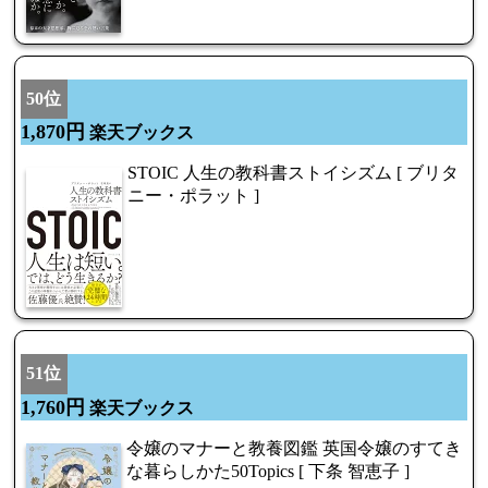
50位
1,870円
楽天ブックス
STOIC 人生の教科書ストイシズム [ ブリタ
ニー・ポラット ]
51位
1,760円
楽天ブックス
令嬢のマナーと教養図鑑 英国令嬢のすてき
な暮らしかた50Topics [ 下条 智恵子 ]