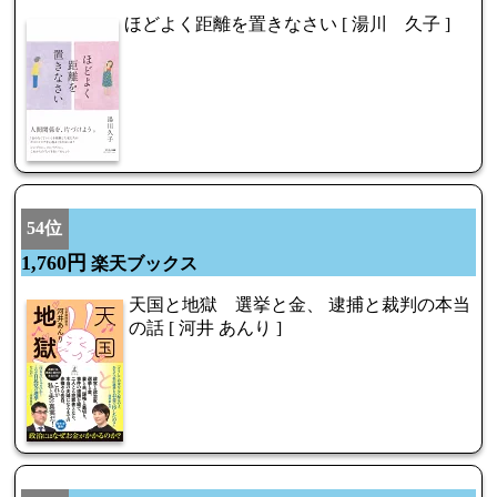
ほどよく距離を置きなさい [ 湯川 久子 ]
54位
1,760円
楽天ブックス
天国と地獄 選挙と金、 逮捕と裁判の本当
の話 [ 河井 あんり ]