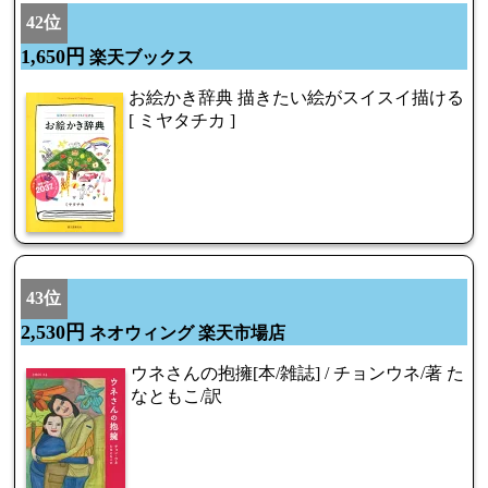
42位
1,650円
楽天ブックス
お絵かき辞典 描きたい絵がスイスイ描ける
[ ミヤタチカ ]
43位
2,530円
ネオウィング 楽天市場店
ウネさんの抱擁[本/雑誌] / チョンウネ/著 た
なともこ/訳