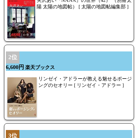
矢沢あい『NANA』の世界（42） （別冊太
陽 太陽の地図帖） [ 太陽の地図帖編集部 ]
2位
6,600円
楽天ブックス
リンゼイ・アドラーが教える魅せるポージ
ングのセオリー [ リンゼイ・アドラー ]
3位