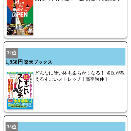
32位
1,958円
楽天ブックス
どんなに硬い体も柔らかくなる！ 名医が教
えるすごいストレッチ [ 高平尚伸 ]
33位