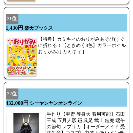
21位
1,430円
楽天ブックス
【特典】カミキィのおりがみあそび(すぐ
に折れる！【ときめく8色】カラーホイル
おりがみ) [ カミキィ ]
22位
432,000円
シーヤンヤンオンライン
手作り【甲冑 等身大 着用可能】石田
三成 五月人形 鎧 具足 武士 鎧兜 端午
の節句 レプリカ【オーダーメイド 受
注生産】コスプレ衣装 お祝いインテ