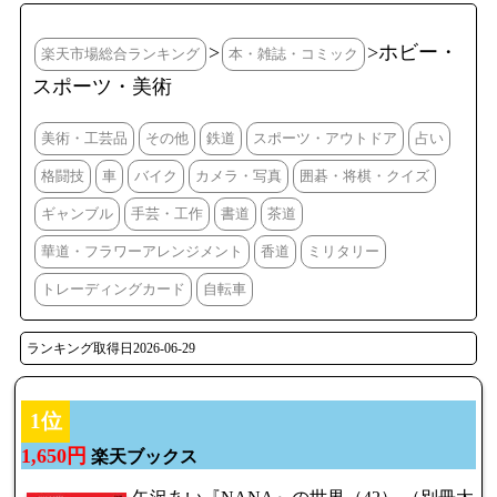
>
>ホビー・
楽天市場総合ランキング
本・雑誌・コミック
スポーツ・美術
美術・工芸品
その他
鉄道
スポーツ・アウトドア
占い
格闘技
車
バイク
カメラ・写真
囲碁・将棋・クイズ
ギャンブル
手芸・工作
書道
茶道
華道・フラワーアレンジメント
香道
ミリタリー
トレーディングカード
自転車
ランキング取得日2026-06-29
1位
1,650円
楽天ブックス