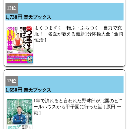
12位
1,738円
楽天ブックス
よくつまずく 転ぶ・ふらつく 自力で克
服！ 名医が教える最新1分体操大全 [ 金岡
恒治 ]
13位
1,650円
楽天ブックス
1年で潰れると言われた野球部が北国のビニ
ールハウスから甲子園に行った話 [ 原田 一
範 ]