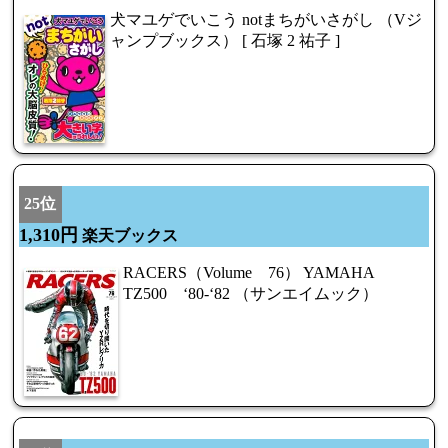
犬マユゲでいこう notまちがいさがし （Vジ
ャンプブックス） [ 石塚 2 祐子 ]
25位
1,310円
楽天ブックス
RACERS（Volume 76） YAMAHA
TZ500 ‘80-‘82 （サンエイムック）