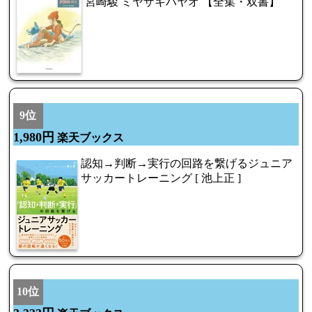
宮崎駿 ミヤザキハヤオ 【全集・双書】
9位
1,980円
楽天ブックス
認知→判断→実行の回路を繋げるジュニア
サッカートレーニング [ 池上正 ]
10位