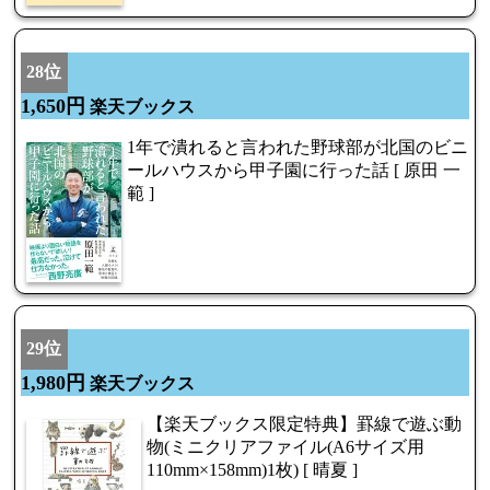
28位
1,650円
楽天ブックス
1年で潰れると言われた野球部が北国のビニ
ールハウスから甲子園に行った話 [ 原田 一
範 ]
29位
1,980円
楽天ブックス
【楽天ブックス限定特典】罫線で遊ぶ動
物(ミニクリアファイル(A6サイズ用
110mm×158mm)1枚) [ 晴夏 ]