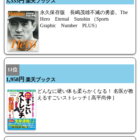
3,333円
楽天ブックス
永久保存版 長嶋茂雄不滅の勇姿。The
Hero Eternal Sunshin （Sports
Graphic Number PLUS）
11位
1,958円
楽天ブックス
どんなに硬い体も柔らかくなる！ 名医が教
えるすごいストレッチ [ 高平尚伸 ]