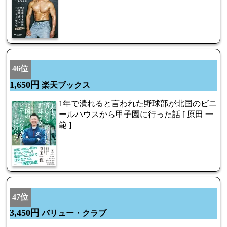
46位
1,650円
楽天ブックス
1年で潰れると言われた野球部が北国のビニ
ールハウスから甲子園に行った話 [ 原田 一
範 ]
47位
3,450円
バリュー・クラブ