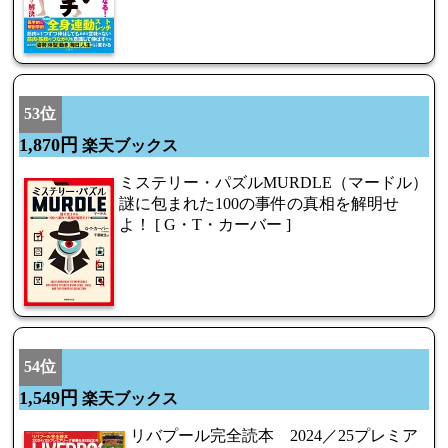
53位
1,870円
楽天ブックス
ミステリー・パズルMURDLE（マードル）
謎に包まれた100の事件の真相を解明せ
よ！ [ G・T・カーバー ]
54位
1,549円
楽天ブックス
リバプール完全読本 2024／25プレミア