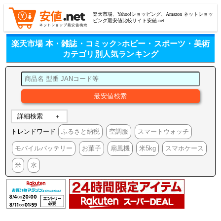
楽天市場、Yahoo!ショッピング、Amazon ネットショッ
ピング最安値比較サイト安値.net
楽天市場 本・雑誌・コミック>ホビー・スポーツ・美術
カテゴリ別人気ランキング
詳細検索
トレンドワード
ふるさと納税
空調服
スマートウォッチ
モバイルバッテリー
お菓子
扇風機
米5kg
スマホケース
米
水