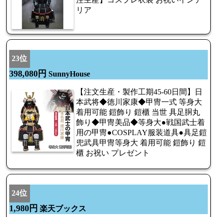
リア
23位
398,080円
SunnyHouse
【注文生産・製作工期45-60日間】日
本武将◆徳川家康◆甲冑一式 等身大
着用可能 鎧飾り 鎧櫃 当世 具足胴丸
飾り◆甲冑美品◆等身大●戦国武士着
用の甲冑●COSPLAY服装道具●具足鎧
兜武具甲冑等身大 着用可能 鎧飾り 鎧
櫃 お祝い プレゼント
24位
1,980円
楽天ブックス