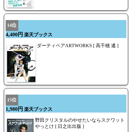
14位
4,400円
楽天ブックス
ダーティペアARTWORKS [ 高千穂 遙 ]
15位
1,980円
楽天ブックス
野田クリスタルのやせたいならスクワット
やっとけ [ 日之出出版 ]