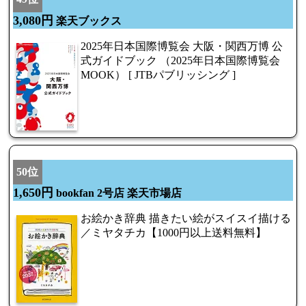
3,080円
楽天ブックス
2025年日本国際博覧会 大阪・関西万博 公
式ガイドブック （2025年日本国際博覧会
MOOK） [ JTBパブリッシング ]
50位
1,650円
bookfan 2号店 楽天市場店
お絵かき辞典 描きたい絵がスイスイ描ける
／ミヤタチカ【1000円以上送料無料】