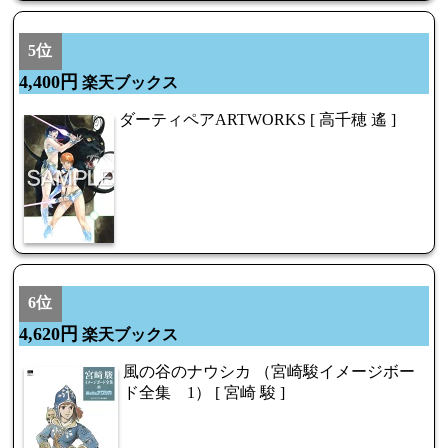
5位
4,400円
楽天ブックス
ダーティペアARTWORKS [ 高千穂 遙 ]
6位
4,620円
楽天ブックス
風の谷のナウシカ （宮崎駿イメージボー
ド全集 1） [ 宮崎 駿 ]