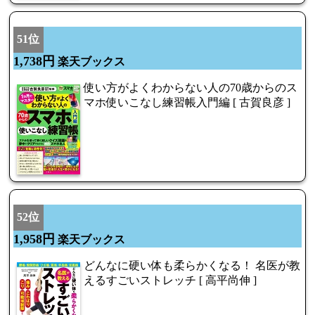
51位
1,738円
楽天ブックス
使い方がよくわからない人の70歳からのス
マホ使いこなし練習帳入門編 [ 古賀良彦 ]
52位
1,958円
楽天ブックス
どんなに硬い体も柔らかくなる！ 名医が教
えるすごいストレッチ [ 高平尚伸 ]