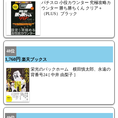
パチスロ 小役カウンター 究極攻略カ
ウンター 勝ち勝ちくん クリア＋
（PLUS）ブラック
48位
1,760円
楽天ブックス
栄光のバックホーム 横田慎太郎、永遠の
背番号24 [ 中井 由梨子 ]
49位