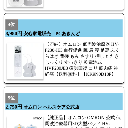
4位
8,980円
安心家電販売 PCあきんど
【即納】オムロン 低周波治療器 HV-
F230-JE3 血行促進 腕 肩 腰 足裏 ふく
らはぎ 間接 もみ さすり 押し たたき
じっくり すっきり 乾電池式
HVF230JE3 疲労回復 コリ 筋肉痛 神
経痛【送料無料】【KK9N0D18P】
5位
2,750円
オムロン ヘルスケア公式店
【純正品】オムロン OMRON 公式 低
周波治療器用3D大型パッド HV-