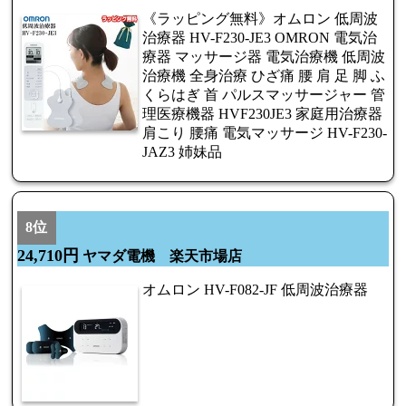
《ラッピング無料》オムロン 低周波
治療器 HV-F230-JE3 OMRON 電気治
療器 マッサージ器 電気治療機 低周波
治療機 全身治療 ひざ痛 腰 肩 足 脚 ふ
くらはぎ 首 パルスマッサージャー 管
理医療機器 HVF230JE3 家庭用治療器
肩こり 腰痛 電気マッサージ HV-F230-
JAZ3 姉妹品
8位
24,710円
ヤマダ電機 楽天市場店
オムロン HV-F082-JF 低周波治療器