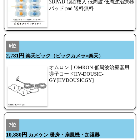
3DPAD 1組2枚入 低周波 低周波治療器
パッド pad 送料無料
6位
2,781円
楽天ビック（ビックカメラ×楽天）
オムロン｜OMRON 低周波治療器用
導子コードHV-DOUSIC-
GY[HVDOUSICGY]
7位
10,880円
カメケン 暖房・扇風機・加湿器