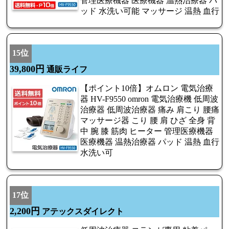
管理医療機器 医療機器 温熱治療器 パ
ッド 水洗い可能 マッサージ 温熱 血行
15位
39,800円
通販ライフ
【ポイント10倍】オムロン 電気治療
器 HV-F9550 omron 電気治療機 低周波
治療器 低周波治療器 痛み 肩こり 腰痛
マッサージ器 こり 腰 肩 ひざ 全身 背
中 腕 膝 筋肉 ヒーター 管理医療機器
医療機器 温熱治療器 パッド 温熱 血行
水洗い可
17位
2,200円
アテックスダイレクト