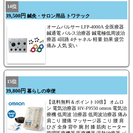
14位
39,500円
鍼灸・サロン用品 トワテック
オームパルサー LFP-4000A 全医療器
鍼通電 パルス治療器 鍼電極低周波治
療器 4回路 4チャネル 軽量 効果 疲労
痛み 人気 安い
15位
39,800円
暮らしの幸便
【送料無料＆ポイント10倍】 オムロ
ン 電気治療器 HV-F9550 omron 電気治
療機 低周波 治療器 低周波治療器 痛み
肩こり 腰痛 マッサージ器 こり 腰 肩
ひざ 全身 背中 腕 肘 膝 筋肉 ヒーター