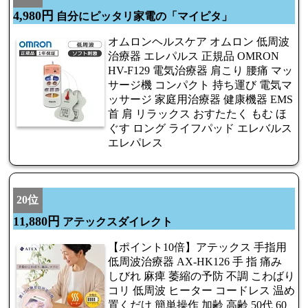
4,980円
自分にピッタリ家電の「マイピタ」
オムロンヘルスケア オムロン 低周波
治療器 エレパルス 正規品 OMRON
HV-F129 電気治療器 肩こり 腰痛 マッ
サージ機 コンパクト 持ち運び 電気マ
ッサージ 家庭用治療器 健康機器 EMS
首 肩 リラックス おすたたく もむ ほ
ぐす ロング ライフパッド エレバルス
エレパレス
20位
11,880円
アテックスダイレクト
【ポイント10倍】アテックス 手指用
低周波治療器 AX-HK126 手 指 痛み
しびれ 麻痺 萎縮の予防 不調 こわばり
コリ 低周波 ヒーター コードレス 温め
置くだけ 簡単操作 加齢 高齢 50代 60