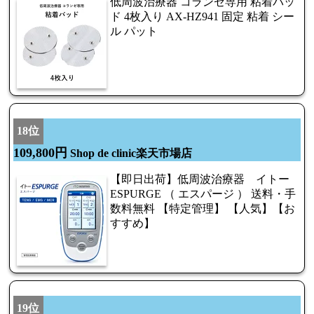
低周波治療器 コランゼ専用 粘着パッ
ド 4枚入り AX-HZ941 固定 粘着 シー
ル パット
18位
109,800円
Shop de clinic楽天市場店
【即日出荷】低周波治療器 イトー
ESPURGE （ エスパージ ） 送料・手
数料無料 【特定管理】 【人気】【お
すすめ】
19位