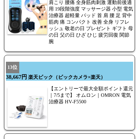
肩こり 腰痛 全身筋肉刺激 運動前後適
用 19段階強度 マッサージ器 小型 電気
治療器 超軽量 パッド 首 肩 腰 足 背中
筋肉 痛 コンパクト 改善 全身 リフレ
ッシュ 敬老の日 プレゼント ギフト 母
の日 父の日 ひざ ひじ 疲労回復 関節
腕
13位
38,667円
楽天ビック（ビックカメラ×楽天）
【エントリーで最大全額ポイント還元
｜7/5まで】 オムロン｜OMRON 電気
治療器 HV-F5500