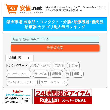
楽天市場、Yahoo!ショッピング、Amazon ネットショッ
ピング最安値比較サイト安値.net
楽天市場 医薬品・コンタクト・介護>治療機器>低周波
治療器 カテゴリ別人気ランキング
詳細検索
トレンドワード
ふるさと納税
空調服
お菓子
ハンディファン
サンダル
扇風機
米
米5kg
モバイルバッテリー
スマートウォッチ