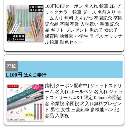
100円OFFクーポン 名入れ 鉛筆 2B ブ
リックカラー鉛筆 ダース 名前入り ネ
ーム入り 無料 えんぴつ 卒園記念 卒園
記念品 卒園 卒業 入学祝い 準備 記念
品 ギフト プレゼント 男の子 女の子
保育園 幼稚園 小学生 ラピス オリジナ
ル鉛筆 単色セット
22位
1,100円
はんこ奉行
[割引クーポン配布中] ジェットストリ
ーム 名入れ ボールペン 名入れ ジェッ
トストリーム 4＆1 限定 0.5mm 卒団記
念 卒業祝 卒団祝 名入れ無料プレゼン
ト 男性 女性 三菱鉛筆 多機能ペン 記
念品 入学祝