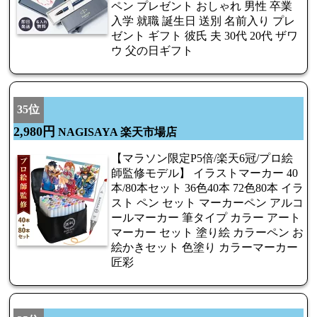
ペン プレゼント おしゃれ 男性 卒業
入学 就職 誕生日 送別 名前入り プレ
ゼント ギフト 彼氏 夫 30代 20代 ザワ
ウ 父の日ギフト
35位
2,980円
NAGISAYA 楽天市場店
【マラソン限定P5倍/楽天6冠/プロ絵
師監修モデル】 イラストマーカー 40
本/80本セット 36色40本 72色80本 イラ
スト ペン セット マーカーペン アルコ
ールマーカー 筆タイプ カラー アート
マーカー セット 塗り絵 カラーペン お
絵かきセット 色塗り カラーマーカー
匠彩