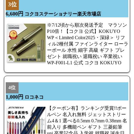
3位
6,600円
コクヨステーショナリー楽天市場店
※7/12頃から順次発送予定 マラソン
P10倍！【コクヨ 公式】KOKUYO
WP＜Limited Color2025・深緑＞ リフ
ィル2種付属 ファインライター ローラ
ーボール 水性 細字 高級 ギフト プレ
ゼント 就職祝い 退職祝い 卒業祝い
WP-F001-L1 公式 コクヨ KOKUYO
4位
1,000円
ロコネコ
【クーポン有】ランキング受賞!!ボー
ルペン 名入れ無料 ジェットストリー
ム4＆1 選べる0.5mm 0.7mm 0.38mm 名
前入り 多機能ペン ギフト 三菱鉛筆
uni 卒業記念品 入学祝 就職祝 誕生日