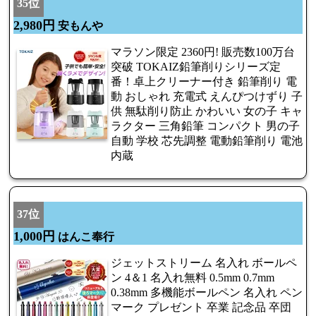
35位
2,980円
安もんや
マラソン限定 2360円! 販売数100万台
突破 TOKAIZ鉛筆削りシリーズ定
番！卓上クリーナー付き 鉛筆削り 電
動 おしゃれ 充電式 えんぴつけずり 子
供 無駄削り防止 かわいい 女の子 キャ
ラクター 三角鉛筆 コンパクト 男の子
自動 学校 芯先調整 電動鉛筆削り 電池
内蔵
37位
1,000円
はんこ奉行
ジェットストリーム 名入れ ボールペ
ン 4＆1 名入れ無料 0.5mm 0.7mm
0.38mm 多機能ボールペン 名入れ ペン
マーク プレゼント 卒業 記念品 卒団