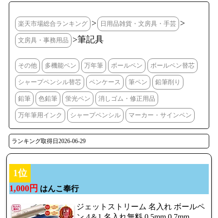
>
>
楽天市場総合ランキング
日用品雑貨・文房具・手芸
>筆記具
文房具・事務用品
その他
多機能ペン
万年筆
ボールペン
ボールペン替芯
シャープペンシル替芯
ペンケース
筆ペン
鉛筆削り
鉛筆
色鉛筆
蛍光ペン
消しゴム・修正用品
万年筆用インク
シャープペンシル
マーカー・サインペン
ランキング取得日2026-06-29
1位
1,000円
はんこ奉行
ジェットストリーム 名入れ ボールペ
ン 4＆1 名入れ無料 0.5mm 0.7mm