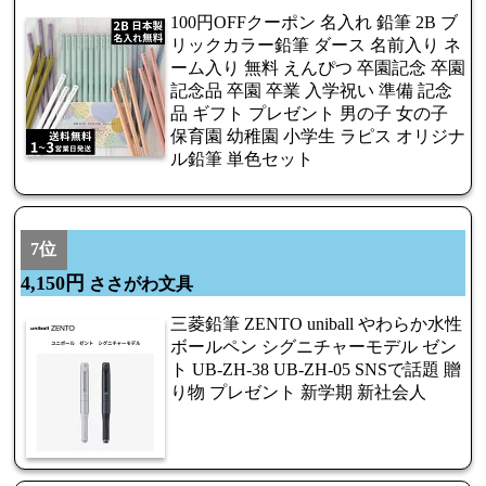
100円OFFクーポン 名入れ 鉛筆 2B ブ
リックカラー鉛筆 ダース 名前入り ネ
ーム入り 無料 えんぴつ 卒園記念 卒園
記念品 卒園 卒業 入学祝い 準備 記念
品 ギフト プレゼント 男の子 女の子
保育園 幼稚園 小学生 ラピス オリジナ
ル鉛筆 単色セット
7位
4,150円
ささがわ文具
三菱鉛筆 ZENTO uniball やわらか水性
ボールペン シグニチャーモデル ゼン
ト UB-ZH-38 UB-ZH-05 SNSで話題 贈
り物 プレゼント 新学期 新社会人