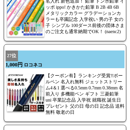
名入れ 新色追加！ 鉛筆 トンボ鉛筆 イ
ッポ ippo! かきかた鉛筆 B 2B 4B 6B
メタリックカラー グラデーションカ
ラーも卒園記念 入学祝い 男の子 女の
子 シンプル 100ダース前後の団体さま
のご注文も通常納期でOK！ (naenc2)
27位
1,000円
ロコネコ
【クーポン有】ランキング受賞!!ボー
ルペン 名入れ無料 ジェットストリー
ム4＆1 選べる0.5mm 0.7mm 0.38mm 名
前入り 多機能ペン ギフト 三菱鉛筆
uni 卒業記念品 入学祝 就職祝 誕生日
プレゼント 父の日 母の日 記念品 送料
無料 敬老の日