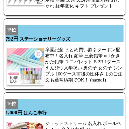
ゃれ 経年変化 ギフト プレゼント
15位
792円
ステーショナリーグッズ
卒園記念 まとめ買い割引クーポン配
布中！名入れ 鉛筆 三菱鉛筆 uni かき
かた鉛筆 ユニパレット B 2B 1ダース
えんぴつ入学祝い 男の子 女の子 シン
プル 100ダース前後の団体さまのご注
文も通常納期でOK！ (naenc1)
16位
1,000円
はんこ奉行
ジェットストリーム 名入れ ボールペ