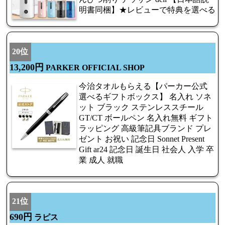
明書同梱】★レビューで特典を選べる
20位
13,200円
PARKER OFFICIAL SHOP
今治タオルもらえる【パーカー公式
選べるギフトボックス】 名入れ ソネ
ット ブラック ステンレススチール
GT/CT ボールペン 名入れ無料 ギフト
ラッピング 高級筆記具ブランド プレ
ゼント お祝い 記念日 Sonnet Present
Gift ar24 記念日 誕生日 社会人 入学 卒
業 成人 就職
21位
690円
ラピス