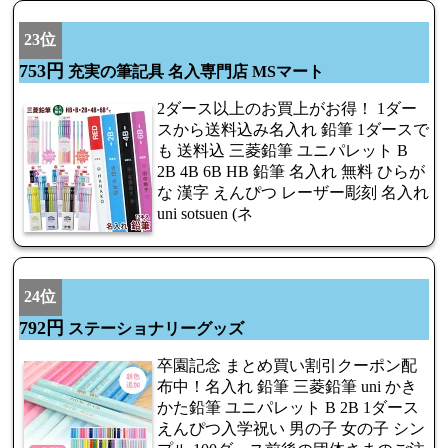
23位
753円
充実の筆記具 名入専門店 MSマート
2ダース以上のお買上がお得！ 1ダー
スから送料込み名入れ 鉛筆 1ダースで
も 送料込 三菱鉛筆 ユニパレット B
2B 4B 6B HB 鉛筆 名入れ 無料 ひらが
な 漢字 えんぴつ レーザー彫刻 名入れ
uni sotsuen (ネ
24位
792円
ステーショナリーグッズ
卒園記念 まとめ買い割引クーポン配
布中！名入れ 鉛筆 三菱鉛筆 uni かき
かた鉛筆 ユニパレット B 2B 1ダース
えんぴつ入学祝い 男の子 女の子 シン