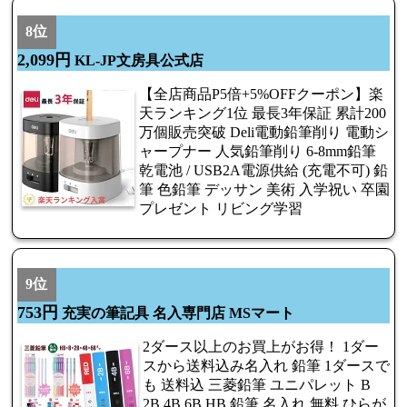
8位
2,099円
KL-JP文房具公式店
【全店商品P5倍+5%OFFクーポン】楽
天ランキング1位 最長3年保証 累計200
万個販売突破 Deli電動鉛筆削り 電動シ
ャープナー 人気鉛筆削り 6-8mm鉛筆
乾電池 / USB2A電源供給 (充電不可) 鉛
筆 色鉛筆 デッサン 美術 入学祝い 卒園
プレゼント リビング学習
9位
753円
充実の筆記具 名入専門店 MSマート
2ダース以上のお買上がお得！ 1ダー
スから送料込み名入れ 鉛筆 1ダースで
も 送料込 三菱鉛筆 ユニパレット B
2B 4B 6B HB 鉛筆 名入れ 無料 ひらが