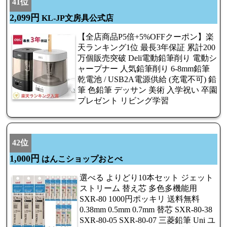
41位
2,099円
KL-JP文房具公式店
【全店商品P5倍+5%OFFクーポン】楽
天ランキング1位 最長3年保証 累計200
万個販売突破 Deli電動鉛筆削り 電動シ
ャープナー 人気鉛筆削り 6-8mm鉛筆
乾電池 / USB2A電源供給 (充電不可) 鉛
筆 色鉛筆 デッサン 美術 入学祝い 卒園
プレゼント リビング学習
42位
1,000円
はんこショップおとべ
選べる よりどり10本セット ジェット
ストリーム 替え芯 多色多機能用
SXR-80 1000円ポッキリ 送料無料
0.38mm 0.5mm 0.7mm 替芯 SXR-80-38
SXR-80-05 SXR-80-07 三菱鉛筆 Uni ユ