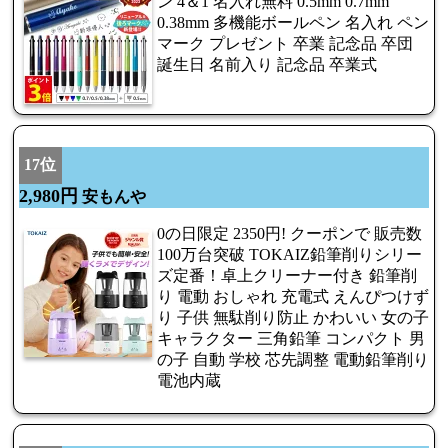
ン 4＆1 名入れ無料 0.5mm 0.7mm
0.38mm 多機能ボールペン 名入れ ペン
マーク プレゼント 卒業 記念品 卒団
誕生日 名前入り 記念品 卒業式
17位
2,980円
安もんや
0の日限定 2350円! クーポンで 販売数
100万台突破 TOKAIZ鉛筆削りシリー
ズ定番！卓上クリーナー付き 鉛筆削
り 電動 おしゃれ 充電式 えんぴつけず
り 子供 無駄削り防止 かわいい 女の子
キャラクター 三角鉛筆 コンパクト 男
の子 自動 学校 芯先調整 電動鉛筆削り
電池内蔵