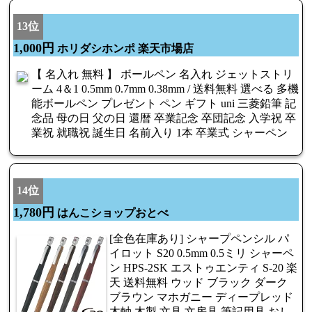
13位
1,000円
ホリダシホンポ 楽天市場店
【 名入れ 無料 】 ボールペン 名入れ ジェットストリ
ーム 4＆1 0.5mm 0.7mm 0.38mm / 送料無料 選べる 多機
能ボールペン プレゼント ペン ギフト uni 三菱鉛筆 記
念品 母の日 父の日 還暦 卒業記念 卒団記念 入学祝 卒
業祝 就職祝 誕生日 名前入り 1本 卒業式 シャーペン
14位
1,780円
はんこショップおとべ
[全色在庫あり] シャープペンシル パ
イロット S20 0.5mm 0.5ミリ シャーペ
ン HPS-2SK エストゥエンティ S-20 楽
天 送料無料 ウッド ブラック ダーク
ブラウン マホガニー ディープレッド
木軸 木製 文具 文房具 筆記用具 おし