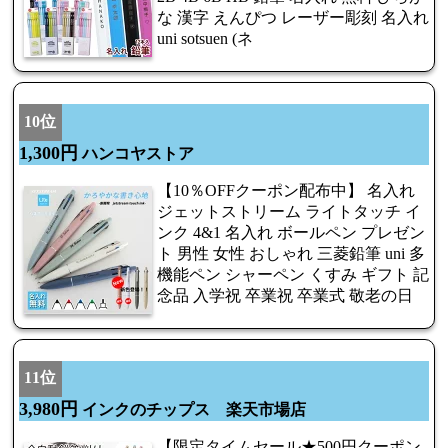
な 漢字 えんぴつ レーザー彫刻 名入れ
uni sotsuen (ネ
10位
1,300円
ハンコヤストア
【10％OFFクーポン配布中】 名入れ
ジェットストリーム ライトタッチ イ
ンク 4&1 名入れ ボールペン プレゼン
ト 男性 女性 おしゃれ 三菱鉛筆 uni 多
機能ペン シャーペン くすみ ギフト 記
念品 入学祝 卒業祝 卒業式 敬老の日
11位
3,980円
インクのチップス 楽天市場店
【限定タイムセール★500円クーポン