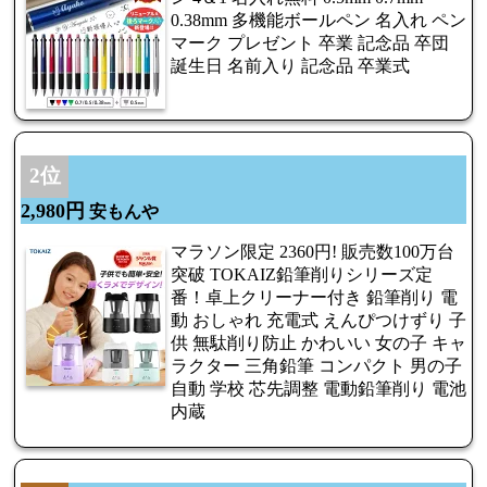
0.38mm 多機能ボールペン 名入れ ペン
マーク プレゼント 卒業 記念品 卒団
誕生日 名前入り 記念品 卒業式
2位
2,980円
安もんや
マラソン限定 2360円! 販売数100万台
突破 TOKAIZ鉛筆削りシリーズ定
番！卓上クリーナー付き 鉛筆削り 電
動 おしゃれ 充電式 えんぴつけずり 子
供 無駄削り防止 かわいい 女の子 キャ
ラクター 三角鉛筆 コンパクト 男の子
自動 学校 芯先調整 電動鉛筆削り 電池
内蔵