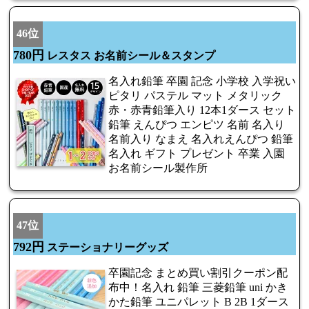
46位
780円
レスタス お名前シール＆スタンプ
名入れ鉛筆 卒園 記念 小学校 入学祝い
ピタリ パステル マット メタリック
赤・赤青鉛筆入り 12本1ダース セット
鉛筆 えんぴつ エンピツ 名前 名入り
名前入り なまえ 名入れえんぴつ 鉛筆
名入れ ギフト プレゼント 卒業 入園
お名前シール製作所
47位
792円
ステーショナリーグッズ
卒園記念 まとめ買い割引クーポン配
布中！名入れ 鉛筆 三菱鉛筆 uni かき
かた鉛筆 ユニパレット B 2B 1ダース