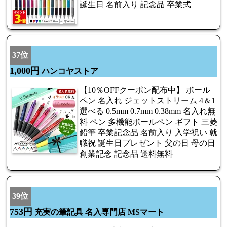
誕生日 名前入り 記念品 卒業式
37位
1,000円
ハンコヤストア
【10％OFFクーポン配布中】 ボール
ペン 名入れ ジェットストリーム 4＆1
選べる 0.5mm 0.7mm 0.38mm 名入れ無
料 ペン 多機能ボールペン ギフト 三菱
鉛筆 卒業記念品 名前入り 入学祝い 就
職祝 誕生日プレゼント 父の日 母の日
創業記念 記念品 送料無料
39位
753円
充実の筆記具 名入専門店 MSマート