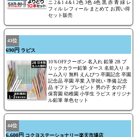
ニ 2＆1 4＆1 2色 3色 4色 黒 赤 青 緑 レ
フィル レフィール まとめて お買い得
セット販売
43位
690円
ラピス
10％OFFクーポン 名入れ 鉛筆 2B ブ
リックカラー鉛筆 ダース 名前入り ネ
ーム入り 無料 えんぴつ 卒園記念 卒園
記念品 卒園 卒業 入学祝い 準備 記念
品 ギフト プレゼント 男の子 女の子
保育園 幼稚園 小学生 ラピス オリジナ
ル鉛筆 単色セット
44位
6,600円
コクヨステーショナリー楽天市場店