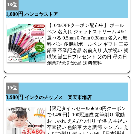
18位
1,000円
ハンコヤストア
【10％OFFクーポン配布中】 ボール
ペン 名入れ ジェットストリーム 4＆1
選べる 0.5mm 0.7mm 0.38mm 名入れ無
料 ペン 多機能ボールペン ギフト 三菱
鉛筆 卒業記念品 名前入り 入学祝い 就
職祝 誕生日プレゼント 父の日 母の日
創業記念 記念品 送料無料
19位
3,980円
インクのチップス 楽天市場店
【限定タイムセール★500円クーポン
で3,480円】100冠達成 鉛筆削り 電動
おしゃれ えんぴつ削り 子供 入学祝い
卒園祝い 色鉛筆 太さ調節 シンプル え
んぴつ削り デッサン deli 【日本語説