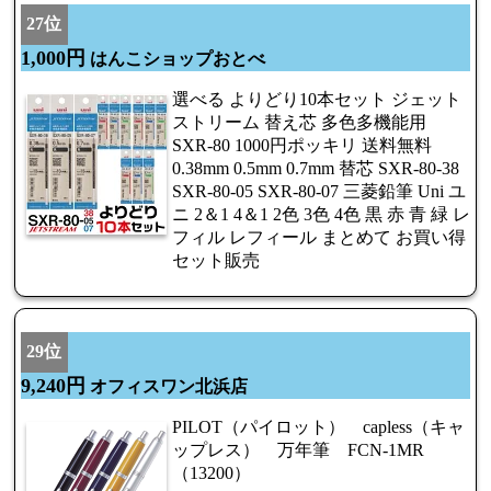
27位
1,000円
はんこショップおとべ
選べる よりどり10本セット ジェット
ストリーム 替え芯 多色多機能用
SXR-80 1000円ポッキリ 送料無料
0.38mm 0.5mm 0.7mm 替芯 SXR-80-38
SXR-80-05 SXR-80-07 三菱鉛筆 Uni ユ
ニ 2＆1 4＆1 2色 3色 4色 黒 赤 青 緑 レ
フィル レフィール まとめて お買い得
セット販売
29位
9,240円
オフィスワン北浜店
PILOT（パイロット） capless（キャ
ップレス） 万年筆 FCN-1MR
（13200）