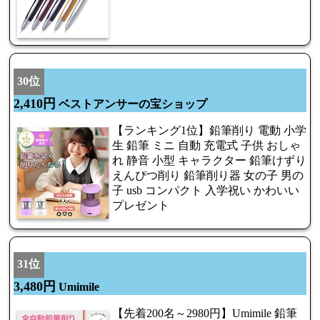
30位
2,410円
ベストアンサーの宝ショップ
【ランキング1位】鉛筆削り 電動 小学
生 鉛筆 ミニ 自動 充電式 子供 おしゃ
れ 静音 小型 キャラクター 鉛筆けずり
えんぴつ削り 鉛筆削り器 女の子 男の
子 usb コンパクト 入学祝い かわいい
プレゼント
31位
3,480円
Umimile
【先着200名～2980円】Umimile 鉛筆