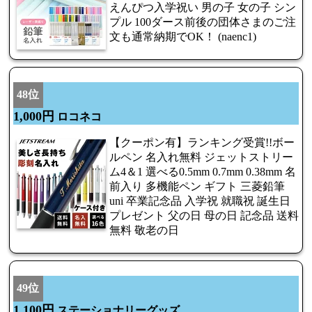
えんぴつ入学祝い 男の子 女の子 シン
プル 100ダース前後の団体さまのご注
文も通常納期でOK！ (naenc1)
48位
1,000円
ロコネコ
【クーポン有】ランキング受賞!!ボー
ルペン 名入れ無料 ジェットストリー
ム4＆1 選べる0.5mm 0.7mm 0.38mm 名
前入り 多機能ペン ギフト 三菱鉛筆
uni 卒業記念品 入学祝 就職祝 誕生日
プレゼント 父の日 母の日 記念品 送料
無料 敬老の日
49位
1,100円
ステーショナリーグッズ