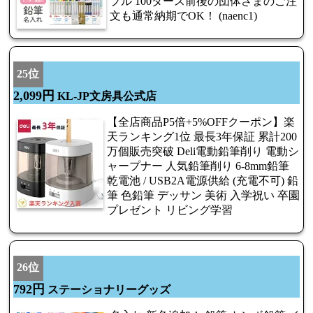
プル 100ダース前後の団体さまのご注
文も通常納期でOK！ (naenc1)
25位
2,099円
KL-JP文房具公式店
【全店商品P5倍+5%OFFクーポン】楽
天ランキング1位 最長3年保証 累計200
万個販売突破 Deli電動鉛筆削り 電動シ
ャープナー 人気鉛筆削り 6-8mm鉛筆
乾電池 / USB2A電源供給 (充電不可) 鉛
筆 色鉛筆 デッサン 美術 入学祝い 卒園
プレゼント リビング学習
26位
792円
ステーショナリーグッズ