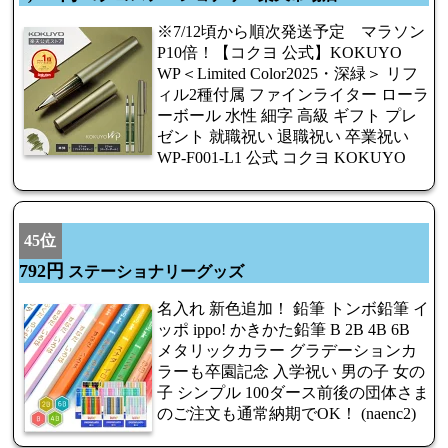
※7/12頃から順次発送予定 マラソン
P10倍！【コクヨ 公式】KOKUYO
WP＜Limited Color2025・深緑＞ リフ
ィル2種付属 ファインライター ローラ
ーボール 水性 細字 高級 ギフト プレ
ゼント 就職祝い 退職祝い 卒業祝い
WP-F001-L1 公式 コクヨ KOKUYO
45位
792円
ステーショナリーグッズ
名入れ 新色追加！ 鉛筆 トンボ鉛筆 イ
ッポ ippo! かきかた鉛筆 B 2B 4B 6B
メタリックカラー グラデーションカ
ラーも卒園記念 入学祝い 男の子 女の
子 シンプル 100ダース前後の団体さま
のご注文も通常納期でOK！ (naenc2)