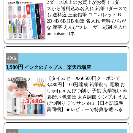
2ダース以上のお買上がお得！ 1ダー
スから送料込み名入れ 鉛筆 1ダースで
も 送料込 三菱鉛筆 ユニパレット B
2B 4B 6B HB 鉛筆 名入れ 無料 ひらが
な 漢字 えんぴつ レーザー彫刻 名入れ
uni sotsuen (ネ
40位
3,980円
インクのチップス 楽天市場店
【タイムセール★500円クーポンで
3,480円】100冠達成 鉛筆削り 電動 お
しゃれ えんぴつ削り 子供 入学祝い 卒
園祝い 色鉛筆 太さ調節 シンプル えん
ぴつ削り デッサン deli 【日本語説明
書同梱】★レビューで特典を選べる