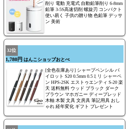
削り 電動 充電式 自動鉛筆削り 6-8mm
鉛筆 3-5S高速切削 螺旋刃 コンパクト
使い易く 子供の贈り物 色鉛筆 デッサ
ン 美術
32位
1,780円
はんこショップおとべ
[全色在庫あり] シャープペンシル パ
イロット S20 0.5mm 0.5ミリ シャーペ
ン HPS-2SK エストゥエンティ S-20 楽
天 送料無料 ウッド ブラック ダーク
ブラウン マホガニー ディープレッド
木軸 木製 文具 文房具 筆記用具 おし
ゃれ 経年変化 ギフト プレゼント