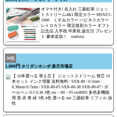
オマケ付き! 名入れ 三菱鉛筆 ジェッ
トストリーム4&1 限定カラー MSXE5-
1000 くすみカラー ハピネスカラー
レトロカラー 限定復刻カラー ギフト
記念品 入学祝 卒業祝 誕生日 プレゼン
ト 書体追加！ (nabou)
50位
1,000円
ホリダシホンポ 楽天市場店
【 10本選べる 替え芯 】 ジェットストリーム 替芯 10
本セット インク増量 送料無料 / SXR-80 / 0.5mm
0.38mm 0.7mm / SXR-80-05 SXR-80-38 SXR-80-07 / ボ
ールペン 0.5 0.38 3色 sxr－80－05 sxr8005 多色多機能
用 黒 赤 青 緑 3色 4色 選べる uni 三菱鉛筆 リフィル 油
性