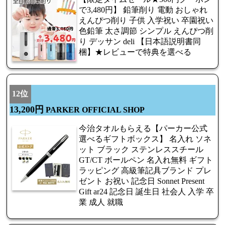
で3,480円】 鉛筆削り 電動 おしゃれ
えんぴつ削り 子供 入学祝い 卒園祝い
色鉛筆 太さ調節 シンプル えんぴつ削
り デッサン deli 【日本語説明書同
梱】★レビューで特典を選べる
12位
13,200円
PARKER OFFICIAL SHOP
今治タオルもらえる【パーカー公式
選べるギフトボックス】 名入れ ソネ
ット ブラック ステンレススチール
GT/CT ボールペン 名入れ無料 ギフト
ラッピング 高級筆記具ブランド プレ
ゼント お祝い 記念日 Sonnet Present
Gift ar24 記念日 誕生日 社会人 入学 卒
業 成人 就職