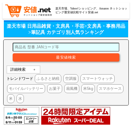
楽天市場、Yahoo!ショッピング、Amazon ネットショッ
ピング最安値比較サイト安値.net
楽天市場 日用品雑貨・文房具・手芸>文房具・事務用品
>筆記具 カテゴリ別人気ランキング
詳細検索
トレンドワード
ふるさと納税
空調服
スマートウォッチ
モバイルバッテリー
お菓子
扇風機
米5kg
スマホケース
米
水