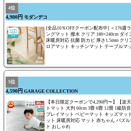
4位
4,980円
モダンデコ
[全品10％OFFクーポン配布中] ＜176
ングマット 撥水 クリア 180×240cm ダ
床暖房対応 抗菌 防カビ 厚さ1.5mm ク
ロアマット キッチンマット テーブルマ
5位
4,590円
GARAGE COLLECTION
【本日限定クーポンで4,290円〜】【楽
トマット 大判 60cm 3畳 6畳 12畳 1級
プレイマット ベビーマット キッズマット
ット 床暖房対応 マット 赤ちゃん パズ
ト おしゃれ