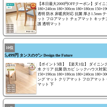
【本日最大2000円OFFクーポン】ダイニ
180×240cm 180×300cm 180×180cm 1
透明 防水 床暖房対応 抗菌 厚さ1.5mm
ット フロアマット チェアマット キッチン
護 透明マット
10位
5,499円
タンスのゲン Design the Future
【ポイント5倍】 【楽天1位】 ダイニン
水 クリア 抗菌 防カビ シックハウス対
150×190cm 180×180cm 180×240cm 180
ング マット クリアマット フロアマット
マット 下