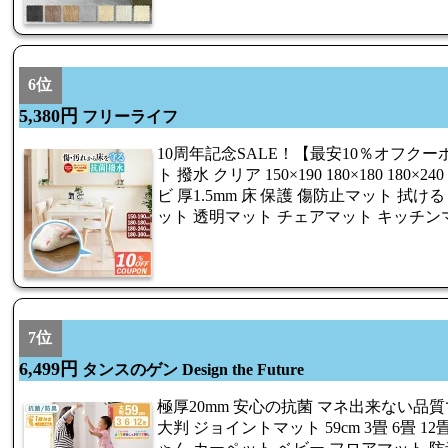
6位
5,380円
フリーライフ
10周年記念SALE！【最安10％オフク
ト 撥水 クリア 150×190 180×180 180×24
ビ 厚1.5mm 床 保護 傷防止マット 拭
ット 透明マット チェアマット キッチン
7位
6,499円
タンスのゲン Design the Future
極厚20mm 安心の抗菌 マネ出来ない品質で
大判 ジョイントマット 59cm 3畳 6畳 1