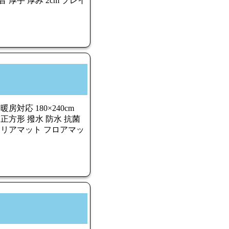
 厚手 厚み 2cm プレイ
対応 180×240cm
 長方形 正方形 撥水 防水 抗菌
クリアマット フロアマッ