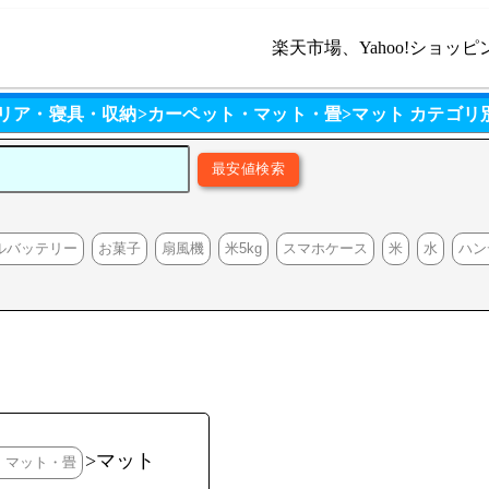
楽天市場、Yahoo!ショッピ
テリア・寝具・収納>カーペット・マット・畳>マット カテゴリ
ルバッテリー
お菓子
扇風機
米5kg
スマホケース
米
水
ハン
>マット
・マット・畳