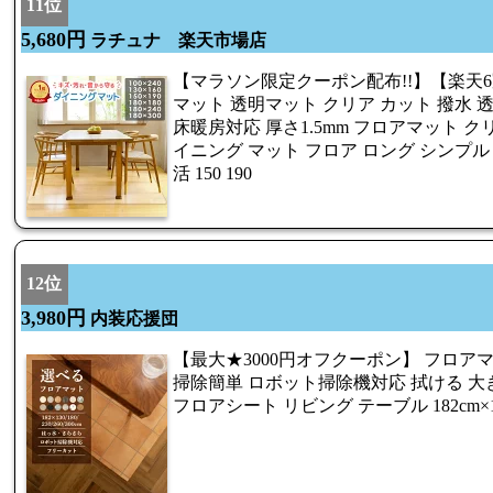
11位
5,680円
ラチュナ 楽天市場店
【マラソン限定クーポン配布!!】【楽天6
マット 透明マット クリア カット 撥水 透明 1
床暖房対応 厚さ1.5mm フロアマット ク
イニング マット フロア ロング シンプル 
活 150 190
12位
3,980円
内装応援団
【最大★3000円オフクーポン】 フロアマ
掃除簡単 ロボット掃除機対応 拭ける 大
フロアシート リビング テーブル 182cm×130/1