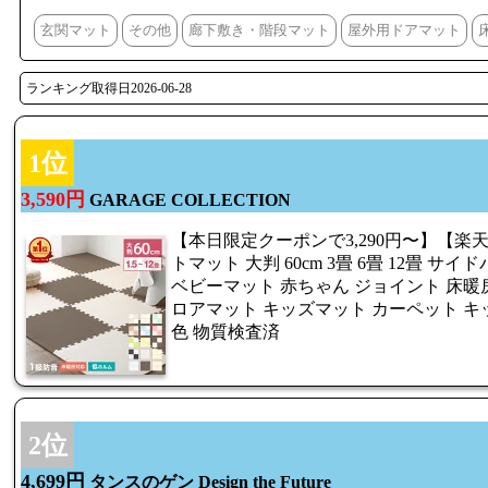
玄関マット
その他
廊下敷き・階段マット
屋外用ドアマット
ランキング取得日2026-06-28
1位
3,590円
GARAGE COLLECTION
【本日限定クーポンで3,290円〜】【楽天
トマット 大判 60cm 3畳 6畳 12畳 サ
ベビーマット 赤ちゃん ジョイント 床暖房対
ロアマット キッズマット カーペット キッ
色 物質検査済
2位
4,699円
タンスのゲン Design the Future