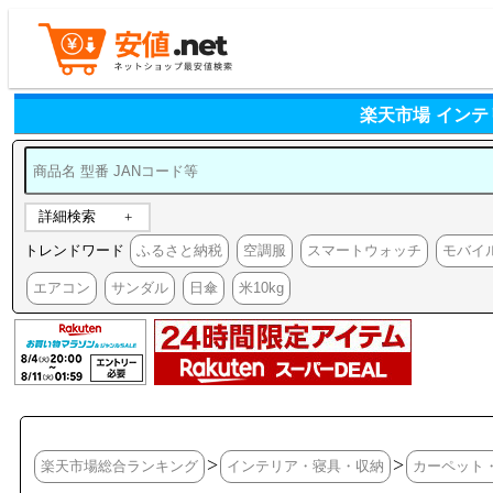
楽天市場 イン
詳細検索
トレンドワード
ふるさと納税
空調服
スマートウォッチ
モバイ
エアコン
サンダル
日傘
米10kg
>
>
楽天市場総合ランキング
インテリア・寝具・収納
カーペット