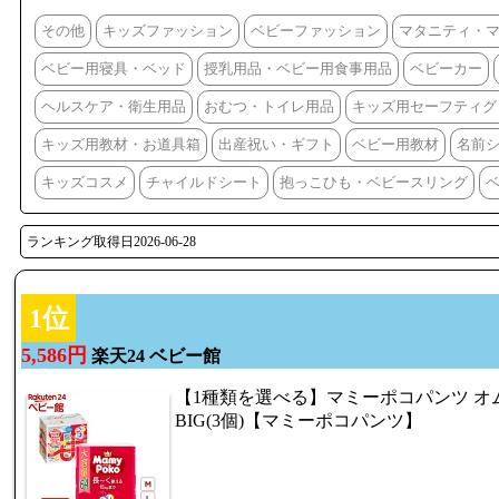
その他
キッズファッション
ベビーファッション
マタニティ・
ベビー用寝具・ベッド
授乳用品・ベビー用食事用品
ベビーカー
ヘルスケア・衛生用品
おむつ・トイレ用品
キッズ用セーフティグ
キッズ用教材・お道具箱
出産祝い・ギフト
ベビー用教材
名前
キッズコスメ
チャイルドシート
抱っこひも・ベビースリング
ランキング取得日2026-06-28
1位
5,586円
楽天24 ベビー館
【1種類を選べる】マミーポコパンツ オム
BIG(3個)【マミーポコパンツ】