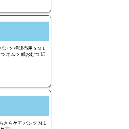
ツ 梱販売用 S M L
むつ オムツ 紙おむつ 紙
さらケア パンツ M L