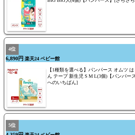
BIG BIG大(4個)【パンパース】[さらさ
4位
6,890円
楽天24 ベビー館
【1種類を選べる】パンパース オムツ 
ん テープ 新生児 S M L(3個)【パンパ
へのいちばん]
5位
4,359円
楽天24 ベビー館