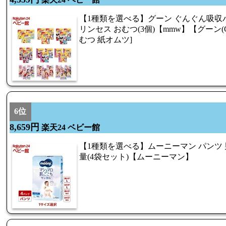
【1種類を選べる】グーン ぐんぐん吸収
リンセス おむつ(3個)【mmw】【グーン(G
むつ 紙オムツ]
6位
8,659円
楽天24 ベビー館
【1種類を選べる】ムーニーマン パンツ 男
量(4袋セット)【ムーニーマン】