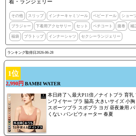
着・ランジェリー
その他
スリップ
インナーキャミソール
ベビードール
ショー
ブラジャー
下着用アクセサリー
セット
ペチコート
腹巻
補
福袋
ブラトップ
インナーシャツ
セクシーランジェリー
ランキング取得日2026-06-28
1位
2,990円
BAMBI WATER
本日終了＼最大P11倍／ナイトブラ 育乳 
ンワイヤー ブラ 脇高 大きいサイズ 小胸
スポーツブラ スポブラ ヨガ 昼夜兼用 パジ
くない バンビウォーター 春夏