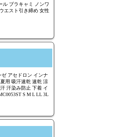
ール ブラキャミ ノンワ
 ウエスト引き締め 女性
ゼ アセドロン インナ
夏用 吸汗速乾 速乾 涼
汗 汗染み防止 下着 イ
53ST S M L LL 3L