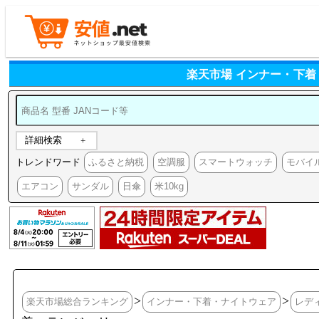
楽天市場 インナー・下着
詳細検索
トレンドワード
ふるさと納税
空調服
スマートウォッチ
モバイ
エアコン
サンダル
日傘
米10kg
>
>
楽天市場総合ランキング
インナー・下着・ナイトウェア
レデ