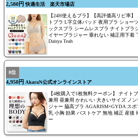
2,580円
快適生活 楽天市場店
【24H使えるブラ】【高評価高リピ率】
トブラ L字立体パッド 夜用ブラ ショー
ックスブラ シームレスブラ ナイトブラジ
イヤーブラジャー 垂れない 補正用下着 
Daisya Teah
8位
4,950円
AkaraN公式オンラインストア
【4枚購入で1枚無料クーポン】 ナイトブ
兼用 昼兼用 かわいい 大きいサイズ ノン
ジャー 脇高ブラ AGARISM×GYDA ス
乳 小胸 効果 バストケア 無地 補正 産後 補
ー