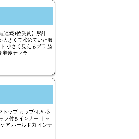
0週連続1位受賞】累計
胸が大きくて諦めていた服
ト 小さく見えるブラ 脇
着 着痩せブラ
クトップ カップ付き 盛
カップ付きインナー トッ
トケア ホールド力 インナ