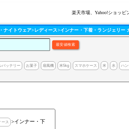
楽天市場、Yahoo!ショッピ
・ナイトウェア>レディース>インナー・下着・ランジェリー
ルバッテリー
お菓子
扇風機
米5kg
スマホケース
米
水
ハン
>インナー・下
ィース