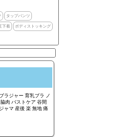
ツ
タップパンツ
正下着
ボディストッキング
ブラジャー 育乳ブラ ノ
 脇肉 バストケア 谷間
ャマ 産後 楽 無地 痛