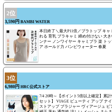
2位
3,590円
BAMBI WATER
本日終了＼最大P11倍／ブラトップ キャ
れる 育乳 ブラキャミ 締め付けない 大
ンナー ノンワイヤー キャミブラ 楽 トッ
ア ホールド力 バンビウォーター 春夏
3位
6,980円
HRC公式ストア
7/4 20時～【ポイント5倍以上確定】累計
セット】 VIAGE ビューティ アップ ナ
ストアップ ブラジャー ヴィアージュ ビア
補正 蒸れ 通気性 涼しい メッシュ さら