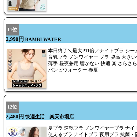
11位
2,990円
BAMBI WATER
本日終了＼最大P11倍／ナイトブラ シー
育乳ブラ ノンワイヤー ブラ 脇高 大きい
薄手 昼夜兼用 響かない 快適 楽 さらさら
バンビウォーター 春夏
12位
2,480円
快適生活 楽天市場店
夏ブラ 速乾ブラ ノンワイヤーブラ ナイト
使えるブラ ナイトブラ 夜用ブラ 抗菌・