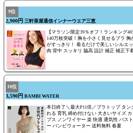
9位
2,900円
三軒茶屋通信インナーウエア三恵
【マラソン限定39％オフ！ランキング4
140万枚突破！胸を小さく見せるブラ 
がすっきり！ 着るだけで美しいシルエッ
肉 背中 スッキリ 脇高 設計 補正 補正下
10位
3,590円
BAMBI WATER
本日終了＼最大P11倍／ブラトップ タン
れる 育乳 締め付けない 大きいサイズ 
プス ノンワイヤー 楽 快適 通気性 バス
ー バンビウォーター 送料無料 春夏