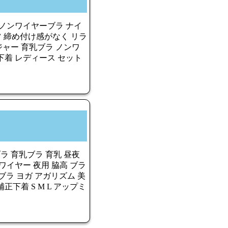
 ノンワイヤーブラ ナイ
ツ 締め付け感がなく リラ
ャー 育乳ブラ ノンワ
下着 レディース セット
ラ 育乳ブラ 育乳 昼夜
ワイヤー 夜用 脇高 ブラ
ポブラ ヨガ アガリズム 美
正下着 S M L アップミ