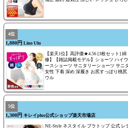
4位
1,880円
Lino Ulu
【楽天1位】高評価★4.56 [3枚セット] 
修】【雑誌掲載モデル】ショーツ ハイウ
ースショーツ サニタリーショーツ サニ
女性 下着 深め 深履き お尻すっぽり桃尻 
ウル
5位
1,300円
キレイplus公式ショップ楽天市場店
NE-Style ネスタイル ブラトップ 公式 