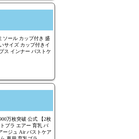
ミソール カップ付き 盛
きいサイズ カップ付きイ
プス インナー バストケ
900万枚突破 公式 【2枚
イトブラ エアー 育乳 バ
ージュ Air バストケア
さら 夏用 育乳ブラ