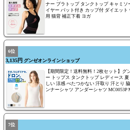
ナー ブラトップ タンクトップ キャミソ
イヤー パット付き カップ付 ダイエット
用 猫背 補正下着 ヨガ
6位
3,135円
グンゼオンラインショップ
【期間限定！送料無料！2枚セット】グン
ー トップス タンクトップ レディース 夏 
しい 涼感 べたつかない 汗取り 汗とり 脇
ンナーシャツ アンダーシャツ MC0053P MC00
7位