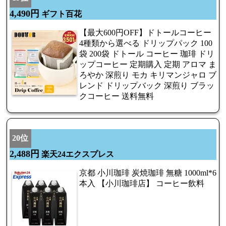
4,490円
ギフト百花
【最大600円OFF】ドトールコーヒー
4種類から選べる ドリップパック 100
袋 200袋 ドトール コーヒー 珈琲 ドリ
ップコーヒー 定期購入 定期 アロマ ま
ろやか 深煎り モカ キリマンジャロ ブ
レンド ドリップバック 深煎り ブラッ
クコーヒー 送料無料
20位
2,488円
楽天24エクスプレス
京都 小川珈琲 炭焼珈琲 無糖 1000ml*6
本入 【小川珈琲店】 コーヒー飲料