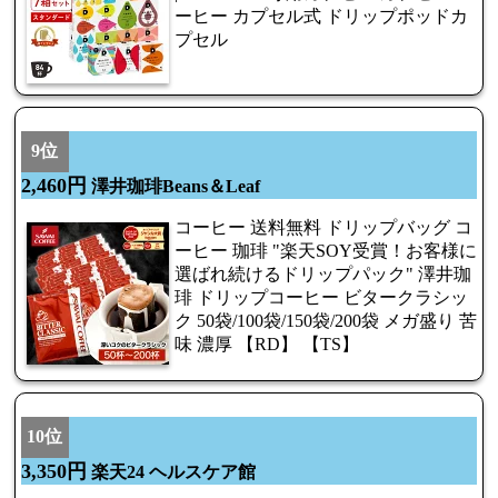
ーヒー カプセル式 ドリップポッドカ
プセル
9位
2,460円
澤井珈琲Beans＆Leaf
コーヒー 送料無料 ドリップバッグ コ
ーヒー 珈琲 "楽天SOY受賞！お客様に
選ばれ続けるドリップパック" 澤井珈
琲 ドリップコーヒー ビタークラシッ
ク 50袋/100袋/150袋/200袋 メガ盛り 苦
味 濃厚 【RD】 【TS】
10位
3,350円
楽天24 ヘルスケア館