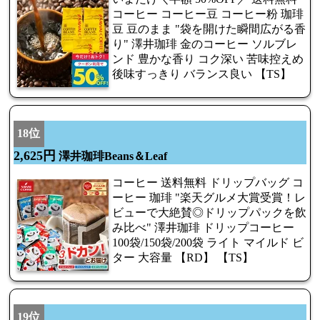
コーヒー コーヒー豆 コーヒー粉 珈琲
豆 豆のまま "袋を開けた瞬間広がる香
り" 澤井珈琲 金のコーヒー ソルブレ
ンド 豊かな香り コク深い 苦味控えめ
後味すっきり バランス良い 【TS】
18位
2,625円
澤井珈琲Beans＆Leaf
コーヒー 送料無料 ドリップバッグ コ
ーヒー 珈琲 "楽天グルメ大賞受賞！レ
ビューで大絶賛◎ドリップパックを飲
み比べ" 澤井珈琲 ドリップコーヒー
100袋/150袋/200袋 ライト マイルド ビ
ター 大容量 【RD】 【TS】
19位