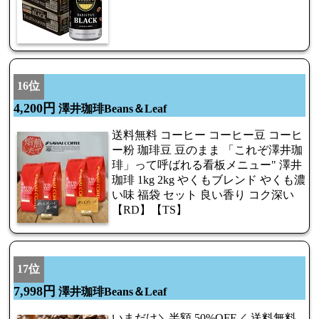
16位
4,200円
澤井珈琲Beans＆Leaf
送料無料 コーヒー コーヒー豆 コーヒ
ー粉 珈琲豆 豆のまま 「これぞ澤井珈
琲」って呼ばれる看板メニュー" 澤井
珈琲 1kg 2kg やくもブレンド やくも濃
い味 福袋 セット 良い香り コク深い
【RD】【TS】
17位
7,998円
澤井珈琲Beans＆Leaf
いまだけ＼半額 50%OFF／ 送料無料