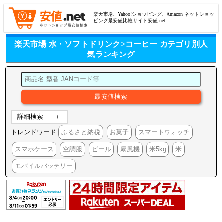
楽天市場、Yahoo!ショッピング、Amazon ネットショッ
ピング最安値比較サイト安値.net
楽天市場 水・ソフトドリンク>コーヒー カテゴリ別人
気ランキング
詳細検索
トレンドワード
ふるさと納税
お菓子
スマートウォッチ
スマホケース
空調服
ビール
扇風機
米5kg
米
モバイルバッテリー