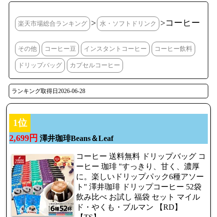
>
>コーヒー
楽天市場総合ランキング
水・ソフトドリンク
その他
コーヒー豆
インスタントコーヒー
コーヒー飲料
ドリップバッグ
カプセルコーヒー
ランキング取得日2026-06-28
1位
2,699円
澤井珈琲Beans＆Leaf
コーヒー 送料無料 ドリップバッグ コ
ーヒー 珈琲 "すっきり、甘く、濃厚
に。楽しいドリップパック6種アソー
ト" 澤井珈琲 ドリップコーヒー 52袋
飲み比べ お試し 福袋 セット マイル
ド・やくも・ブルマン 【RD】