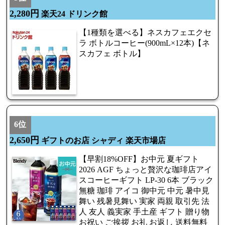
2,280円
楽天24 ドリンク館
【1種類を選べる】ネスカフェエクセ
ラ ボトルコーヒー(900mL×12本)【ネ
スカフェ ボトル】
6位
2,650円
ギフトのお店 シャディ 楽天市場店
【早割18%OFF】お中元 夏ギフト
2026 AGF ちょっと贅沢な珈琲店アイ
スコーヒーギフト LP-30 6本 ブラック
無糖 珈琲 アイコ 御中元 中元 暑中見
舞い 残暑見舞い 実家 両親 取引先 法
人 友人 義実家 手土産 ギフト 贈り物
お祝い ご挨拶 お礼 お返し 送料無料