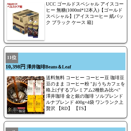
UCC ゴールドスペシャル アイスコー
ヒー 無糖(1000ml*12本入)【ゴールド
スペシャル】[アイスコーヒー 紙パッ
ク ブラック ケース 箱]
11位
10,398円
澤井珈琲Beans＆Leaf
送料無料 コーヒー コーヒー豆 珈琲豆
豆のまま コーヒー粉 "おうちカフェを
格上げするプレミアム2種飲み比べ"
澤井珈琲 金と銀の珈琲 ソルブレンド
ルナブレンド 400g×4袋 ワンランク上
贅沢 【RD】 【TS】