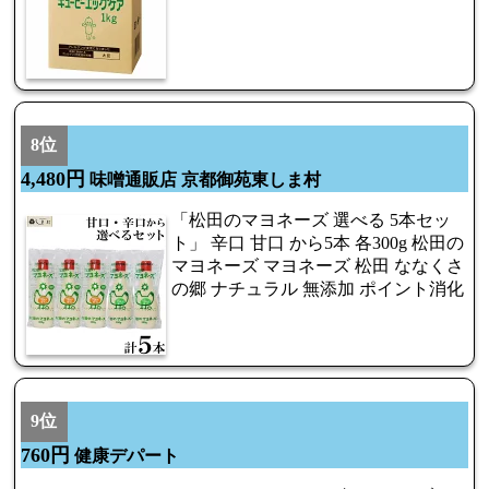
8位
4,480円
味噌通販店 京都御苑東しま村
「松田のマヨネーズ 選べる 5本セッ
ト」 辛口 甘口 から5本 各300g 松田の
マヨネーズ マヨネーズ 松田 ななくさ
の郷 ナチュラル 無添加 ポイント消化
9位
760円
健康デパート