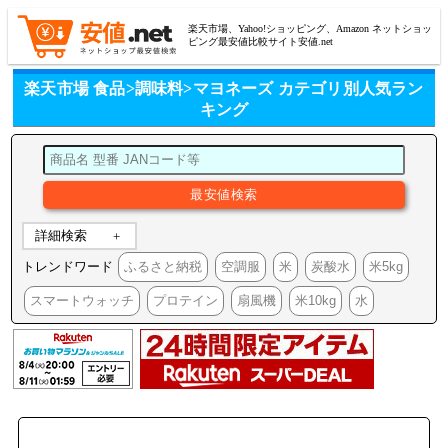
楽天市場、Yahoo!ショッピング、Amazon ネットショッ
ピング最安値比較サイト安値.net
楽天市場 食品>調味料>マヨネーズ カテゴリ別人気ラン
キング
詳細検索
トレンドワード
ふるさと納税
空調服
米
炭酸水
米5kg
スマートウォッチ
プロテイン
扇風機
米10kg
水