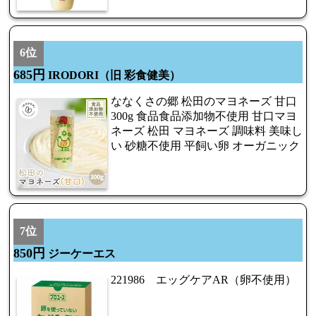
6位
685円
IRODORI（旧 彩食健美）
ななくさの郷 松田のマヨネーズ 甘口
300g 食品食品添加物不使用 甘口マヨ
ネーズ 松田 マヨネーズ 調味料 美味し
い 砂糖不使用 平飼い卵 オーガニック
7位
850円
ジーケーエス
221986 エッグケアAR（卵不使用）