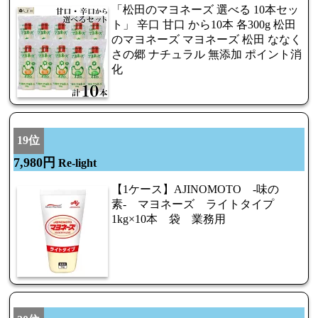
「松田のマヨネーズ 選べる 10本セッ
ト」 辛口 甘口 から10本 各300g 松田
のマヨネーズ マヨネーズ 松田 ななく
さの郷 ナチュラル 無添加 ポイント消
化
19位
7,980円
Re-light
【1ケース】AJINOMOTO -味の
素- マヨネーズ ライトタイプ
1kg×10本 袋 業務用