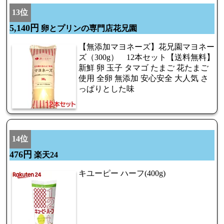
13位
5,140円
卵とプリンの専門店花兄園
【無添加マヨネーズ】花兄園マヨネー
ズ（300g） 12本セット【送料無料】
新鮮 卵 玉子 タマゴ たまご 花たまご
使用 全卵 無添加 安心安全 大人気 さ
っぱりとした味
14位
476円
楽天24
キユーピー ハーフ(400g)