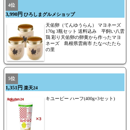
4位
3,990円
ひろしまグルメショップ
天佑卵（てんゆうらん） マヨネーズ
170g 3瓶セット 送料込み 平飼い八雲
鶏 彩り天佑卵の卵黄から作ったマヨ
ネーズ 島根県雲南市 たなべたたら
の里
5位
1,351円
楽天24
キユーピー ハーフ(400g×3セット)