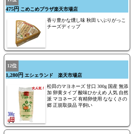
475円
こめこめプラザ楽天市場店
香り豊かな燻し味 秋田 いぶりがっこ
チーズディップ
12位
1,280円
エシェランド 楽天市場店
松田のマヨネーズ 甘口 300g 国産 無添
加 卵黄タイプ 酸味ひかえめ 人気 自然
派 マヨネーズ 有精卵使用 ななくさの
郷 正規取扱品 平飼い