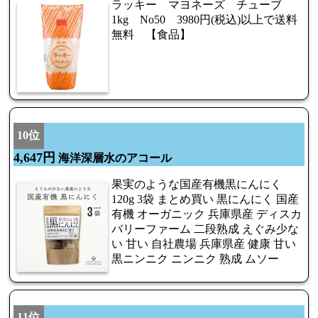
ラッキー マヨネーズ チューブ
1kg No50 3980円(税込)以上で送料
無料 【食品】
10位
4,647円
海洋深層水のアコール
果実のような国産有機黒にんにく
120g 3袋 まとめ買い 黒にんにく 国産
有機 オーガニック 兵庫県産 ディスカ
バリーファーム 二段熟成 えぐみ少な
い 甘い 自社農場 兵庫県産 健康 甘い
黒ニンニク ニンニク 熟成 ムソー
11位