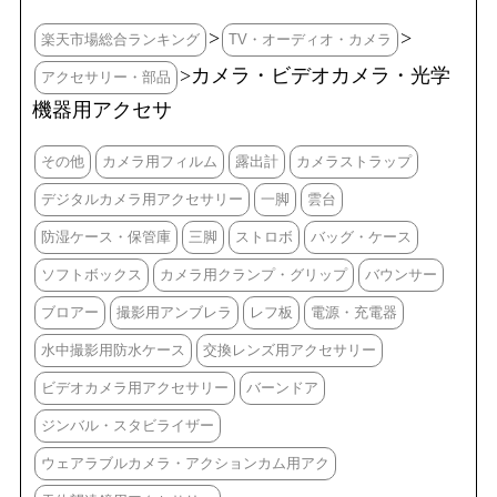
>
>
楽天市場総合ランキング
TV・オーディオ・カメラ
>カメラ・ビデオカメラ・光学
アクセサリー・部品
機器用アクセサ
その他
カメラ用フィルム
露出計
カメラストラップ
デジタルカメラ用アクセサリー
一脚
雲台
防湿ケース・保管庫
三脚
ストロボ
バッグ・ケース
ソフトボックス
カメラ用クランプ・グリップ
バウンサー
ブロアー
撮影用アンブレラ
レフ板
電源・充電器
水中撮影用防水ケース
交換レンズ用アクセサリー
ビデオカメラ用アクセサリー
バーンドア
ジンバル・スタビライザー
ウェアラブルカメラ・アクションカム用アク