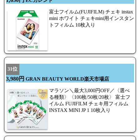
ECカレント
富士フイルム(FUJIFILM) チェキ instax
mini ホワイト チェキmini用インスタン
トフィルム 10枚入り
31位
3,980円
GRAN BEAUTY WORLD楽天市場店
マラソン＼最大3,000円OFF／〈選べ
る種類〉〈100枚/50枚/20枚〉 富士フ
イルム FUJIFILM チェキ用フィルム
INSTAX MINI JP 1 10枚入り