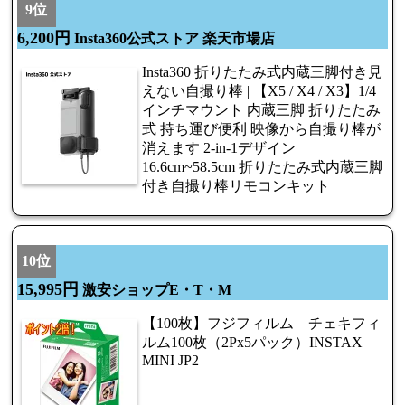
9位
6,200円
Insta360公式ストア 楽天市場店
Insta360 折りたたみ式内蔵三脚付き見
えない自撮り棒 | 【X5 / X4 / X3】1/4
インチマウント 内蔵三脚 折りたたみ
式 持ち運び便利 映像から自撮り棒が
消えます 2-in-1デザイン
16.6cm~58.5cm 折りたたみ式内蔵三脚
付き自撮り棒リモコンキット
10位
15,995円
激安ショップE・T・M
【100枚】フジフィルム チェキフィ
ルム100枚（2Px5パック）INSTAX
MINI JP2