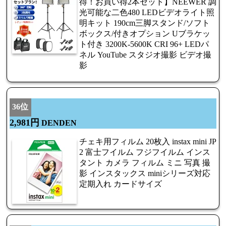
得！お買い得2本セット】NEEWER 調
光可能な二色480 LEDビデオライト照
明キット 190cm三脚スタンド/ソフト
ボックス/付きオプション Uブラケッ
ト付き 3200K-5600K CRI 96+ LEDパ
ネル YouTube スタジオ撮影 ビデオ撮
影
36位
2,981円
DENDEN
チェキ用フィルム 20枚入 instax mini JP
2 富士フイルム フジフイルム インス
タント カメラ フィルム ミニ 写真 撮
影 インスタックス miniシリーズ対応
定期入れ カードサイズ