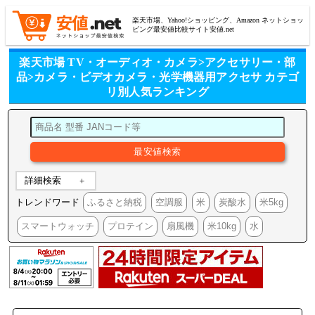
楽天市場、Yahoo!ショッピング、Amazon ネットショッ
ピング最安値比較サイト安値.net
楽天市場 TV・オーディオ・カメラ>アクセサリー・部
品>カメラ・ビデオカメラ・光学機器用アクセサ カテゴ
リ別人気ランキング
詳細検索
トレンドワード
ふるさと納税
空調服
米
炭酸水
米5kg
スマートウォッチ
プロテイン
扇風機
米10kg
水