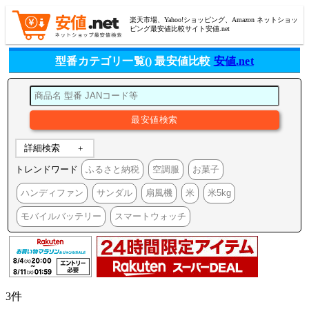
楽天市場、Yahoo!ショッピング、Amazon ネットショッ
ピング最安値比較サイト安値.net
型番カテゴリ一覧() 最安値比較
安値.net
詳細検索
トレンドワード
ふるさと納税
空調服
お菓子
ハンディファン
サンダル
扇風機
米
米5kg
モバイルバッテリー
スマートウォッチ
3件