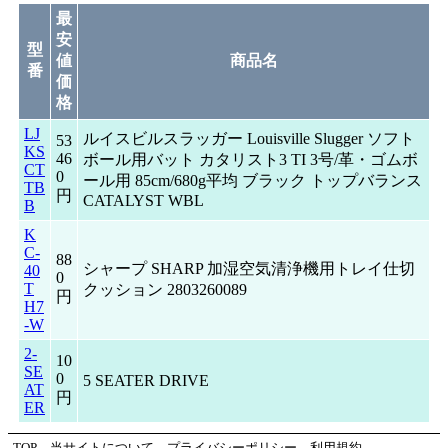
最
安
型
値
商品名
番
価
格
LJ
ルイスビルスラッガー Louisville Slugger ソフト
53
KS
46
ボール用バット カタリスト3 TI 3号/革・ゴムボ
CT
0
ール用 85cm/680g平均 ブラック トップバランス
TB
円
CATALYST WBL
B
K
C-
88
シャープ SHARP 加湿空気清浄機用トレイ仕切
40
0
T
クッション 2803260089
円
H7
-W
2-
10
SE
0
5 SEATER DRIVE
AT
円
ER
TOP
当サイトについて
プライバシーポリシー
利用規約