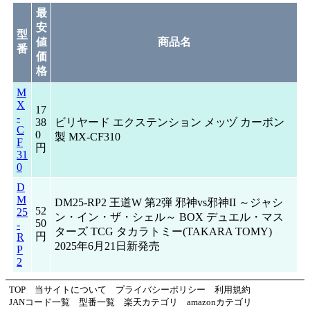
最
安
型
値
商品名
番
価
格
M
X
17
-
38
ビリヤード エクステンション メッヅ カーボン
C
0
製 MX-CF310
F
円
31
0
D
M
DM25-RP2 王道W 第2弾 邪神vs邪神II ～ジャシ
52
25
ン・イン・ザ・シェル～ BOX デュエル・マス
50
-
ターズ TCG タカラトミー(TAKARA TOMY)
円
R
2025年6月21日新発売
P
2
TOP
当サイトについて
プライバシーポリシー
利用規約
JANコード一覧
型番一覧
楽天カテゴリ
amazonカテゴリ