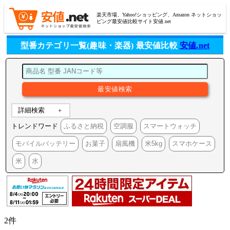
楽天市場、Yahoo!ショッピング、Amazon ネットショッ
ピング最安値比較サイト安値.net
型番カテゴリ一覧(趣味・楽器) 最安値比較
安値.net
詳細検索
トレンドワード
ふるさと納税
空調服
スマートウォッチ
モバイルバッテリー
お菓子
扇風機
米5kg
スマホケース
米
水
2件