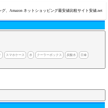
ング、Amazon ネットショッピング最安値比較サイト安値.net
チ
スマホケース
水
クーラーボックス
炭酸水
日傘