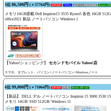
86,500円
5位
(＋57764円)
送料無料
786Pay
あすつく非対応地域
Review 28件
メモリ16GB搭載 Dell Inspiron15 3535 Ryzen5 各色 16GB 512
office2021 新品 ノートパソコン Windows 1
【Yahoo!ショッピング】
セカンドモバイル Yahoo!店
スマホ、タブレット、パソコン>ノートパソコン>Windowsノート
99,800円
6位
(＋71064円)
送料無料
P1倍
Review 3件 4.67
【新品】 DELL デル ノートパソコン Inspiron 15 3000 3530 15.6型
メモリ 16GB/ SSD 512GB/ Windows 11