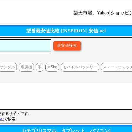
楽天市場、Yahoo!ショッピ
型番最安値比較 [INSPIRON] 安値.net
サンダル
扇風機
米
米5kg
モバイルバッテリー
スマートウォッ
比較するサイトです。
et
で検索
カテゴリ[スマホ、タブレット、パソコン]