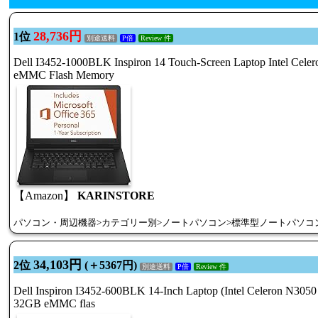
28,736円
1位
別途送料
P倍
Review 件
Dell I3452-1000BLK Inspiron 14 Touch-Screen Laptop Intel Cel
eMMC Flash Memory
【Amazon】
KARINSTORE
パソコン・周辺機器>カテゴリー別>ノートパソコン>標準型ノートパソコ
34,103円
2位
(＋5367円)
別途送料
P倍
Review 件
Dell Inspiron I3452-600BLK 14-Inch Laptop (Intel Celeron N305
32GB eMMC flas