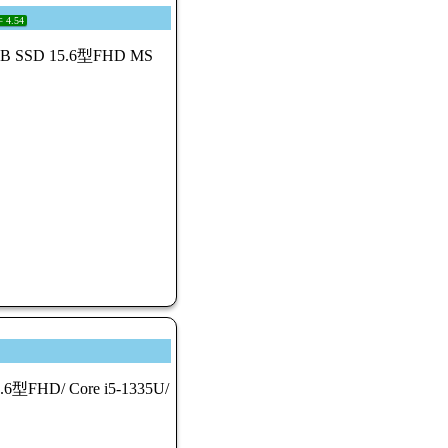
 4.54
GB SSD 15.6型FHD MS
FHD/ Core i5-1335U/