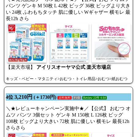
パンツ ゲンキ M 50枚 L 42枚 ビッグ 36枚 ビッグより大き
い 24枚 ふわもちタッチ 肌に優しい Wギャザー 横モレ 最
長12h さら
【楽天市場】
アイリスオーヤマ公式 楽天市場店
キッズ・ベビー・マタニティ>おむつ・トイレ用品>おむつ>紙おむつ
3,210円
4位
(＋1730円)
送料無料
P1倍
Review 22件 4.64
＼★レビューキャンペーン実施中★／【公式】 おむつ オ
ムツ パンツ 3個セット ゲンキ M 150枚 L 126枚 ビッグ
108枚 ビッグより大きい 72枚 肌に優しい 横モレ 最長12h
さらさら