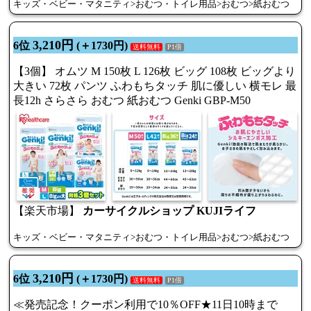
キッズ・ベビー・マタニティ>おむつ・トイレ用品>おむつ>紙おむつ
3,210円
6位
(＋1730円)
送料無料
P1倍
【3個】 オムツ M 150枚 L 126枚 ビッグ 108枚 ビッグより
大きい 72枚 パンツ ふわもちタッチ 肌に優しい 横モレ 最
長12h さらさら おむつ 紙おむつ Genki GBP-M50
【楽天市場】
カーサイクルショップ KUJIライフ
キッズ・ベビー・マタニティ>おむつ・トイレ用品>おむつ>紙おむつ
3,210円
6位
(＋1730円)
送料無料
P1倍
≪発売記念！クーポン利用で10％OFF★11日10時まで