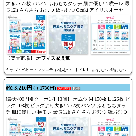
大きい 72枚 パンツ ふわもちタッチ 肌に優しい 横モレ 最
長12h さらさら おむつ 紙おむつ Genki アイリスオーヤ
【楽天市場】
オフィス家具堂
キッズ・ベビー・マタニティ>おむつ・トイレ用品>おむつ>紙おむつ
3,210円
6位
(＋1730円)
送料無料
P1倍
[最大400円引クーポン]【3個】 オムツ M 150枚 L 126枚 ビ
ッグ 108枚 ビッグより大きい 72枚 パンツ ふわもちタッ
チ 肌に優しい 横モレ 最長12h さらさら おむつ 紙おむつ