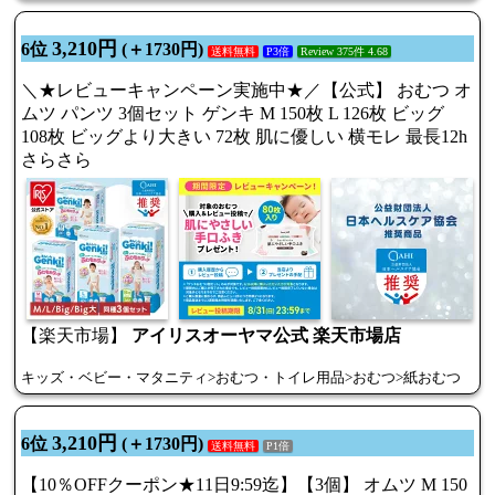
3,210円
6位
(＋1730円)
送料無料
P3倍
Review 375件 4.68
＼★レビューキャンペーン実施中★／【公式】 おむつ オ
ムツ パンツ 3個セット ゲンキ M 150枚 L 126枚 ビッグ
108枚 ビッグより大きい 72枚 肌に優しい 横モレ 最長12h
さらさら
【楽天市場】
アイリスオーヤマ公式 楽天市場店
キッズ・ベビー・マタニティ>おむつ・トイレ用品>おむつ>紙おむつ
3,210円
6位
(＋1730円)
送料無料
P1倍
【10％OFFクーポン★11日9:59迄】【3個】 オムツ M 150