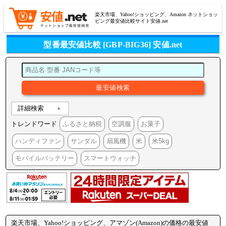
楽天市場、Yahoo!ショッピング、Amazon ネットショッ
ピング最安値比較サイト安値.net
型番最安値比較 [GBP-BIG36] 安値.net
詳細検索
トレンドワード
ふるさと納税
空調服
お菓子
ハンディファン
サンダル
扇風機
米
米5kg
モバイルバッテリー
スマートウォッチ
楽天市場、Yahoo!ショッピング、アマゾン(Amazon)の価格の最安値