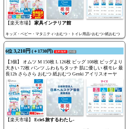
【楽天市場】
家具インテリア館
キッズ・ベビー・マタニティ>おむつ・トイレ用品>おむつ>紙おむつ
3,210円
6位
(＋1730円)
送料無料
P1倍
【3個】 オムツ M 150枚 L 126枚 ビッグ 108枚 ビッグより
大きい 72枚 パンツ ふわもちタッチ 肌に優しい 横モレ 最
長12h さらさら おむつ 紙おむつ Genki アイリスオーヤ
【楽天市場】
Eciel-旅するわたし-