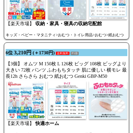
【楽天市場】
収納・家具・寝具の収納宅配館
キッズ・ベビー・マタニティ>おむつ・トイレ用品>おむつ>紙おむつ
3,210円
6位
(＋1730円)
送料無料
P1倍
【3個】 オムツ M 150枚 L 126枚 ビッグ 108枚 ビッグより
大きい 72枚 パンツ ふわもちタッチ 肌に優しい 横モレ 最
長12h さらさら おむつ 紙おむつ Genki GBP-M50
【楽天市場】
快適ホーム