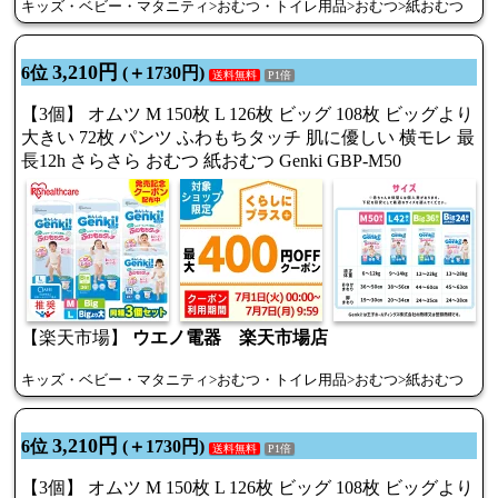
キッズ・ベビー・マタニティ>おむつ・トイレ用品>おむつ>紙おむつ
3,210円
6位
(＋1730円)
送料無料
P1倍
【3個】 オムツ M 150枚 L 126枚 ビッグ 108枚 ビッグより
大きい 72枚 パンツ ふわもちタッチ 肌に優しい 横モレ 最
長12h さらさら おむつ 紙おむつ Genki GBP-M50
【楽天市場】
ウエノ電器 楽天市場店
キッズ・ベビー・マタニティ>おむつ・トイレ用品>おむつ>紙おむつ
3,210円
6位
(＋1730円)
送料無料
P1倍
【3個】 オムツ M 150枚 L 126枚 ビッグ 108枚 ビッグより