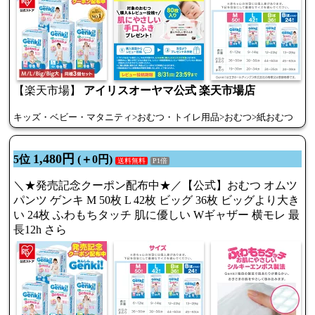
【楽天市場】
アイリスオーヤマ公式 楽天市場店
キッズ・ベビー・マタニティ>おむつ・トイレ用品>おむつ>紙おむつ
1,480円
5位
(＋0円)
送料無料
P1倍
＼★発売記念クーポン配布中★／【公式】おむつ オムツ
パンツ ゲンキ M 50枚 L 42枚 ビッグ 36枚 ビッグより大き
い 24枚 ふわもちタッチ 肌に優しい Wギャザー 横モレ 最
長12h さら