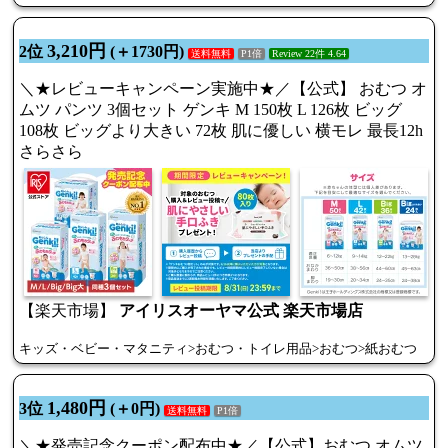
3,210円
2位
(＋1730円)
送料無料
P1倍
Review 22件 4.64
＼★レビューキャンペーン実施中★／【公式】 おむつ オ
ムツ パンツ 3個セット ゲンキ M 150枚 L 126枚 ビッグ
108枚 ビッグより大きい 72枚 肌に優しい 横モレ 最長12h
さらさら
【楽天市場】
アイリスオーヤマ公式 楽天市場店
キッズ・ベビー・マタニティ>おむつ・トイレ用品>おむつ>紙おむつ
1,480円
3位
(＋0円)
送料無料
P1倍
＼★発売記念クーポン配布中★／【公式】おむつ オムツ