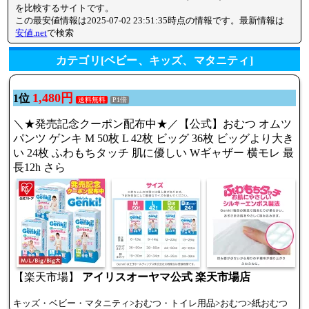
を比較するサイトです。
この最安値情報は2025-07-02 23:51:35時点の情報です。最新情報は
安値.net
で検索
カテゴリ[ベビー、キッズ、マタニティ]
1,480円
1位
送料無料
P1倍
＼★発売記念クーポン配布中★／【公式】おむつ オムツ
パンツ ゲンキ M 50枚 L 42枚 ビッグ 36枚 ビッグより大き
い 24枚 ふわもちタッチ 肌に優しい Wギャザー 横モレ 最
長12h さら
【楽天市場】
アイリスオーヤマ公式 楽天市場店
キッズ・ベビー・マタニティ>おむつ・トイレ用品>おむつ>紙おむつ