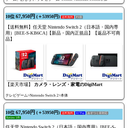
67,950円
10位
(＋53950円)
送料無料
P1倍
【送料無料】任天堂 Nintendo Switch 2（日本語・国内専
用）[BEE-S-KB6CA]【新品・国内正規品】【返品不可商
品】
【楽天市場】
カメラ・レンズ・家電のDigiMart
テレビゲーム>Nintendo Switch 2>本体
67,950円
10位
(＋53950円)
送料無料
617Pay
あすつく非対応
Review 1件
任天堂 Nintendo Switch 2（日本語・国内専用）[BEE-S-