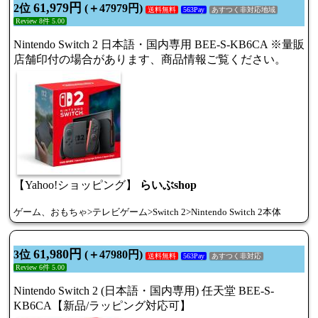
61,979円
2位
(＋47979円)
送料無料
563Pay
あすつく非対応地域
Review 8件 5.00
Nintendo Switch 2 日本語・国内専用 BEE-S-KB6CA ※量販
店舗印付の場合があります、商品情報ご覧ください。
【Yahoo!ショッピング】
らいぶshop
ゲーム、おもちゃ>テレビゲーム>Switch 2>Nintendo Switch 2本体
61,980円
3位
(＋47980円)
送料無料
563Pay
あすつく非対応
Review 6件 5.00
Nintendo Switch 2 (日本語・国内専用) 任天堂 BEE-S-
KB6CA【新品/ラッピング対応可】