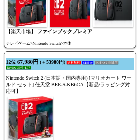
【楽天市場】
ファインブックプレミア
テレビゲーム>Nintendo Switch>本体
67,980円
12位
(＋53980円)
送料無料
618Pay
あすつく非対応
Review 39件 4.77
Nintendo Switch 2 (日本語・国内専用) [マリオカート ワー
ルド セット] 任天堂 BEE-S-KB6CA【新品/ラッピング対
応可】