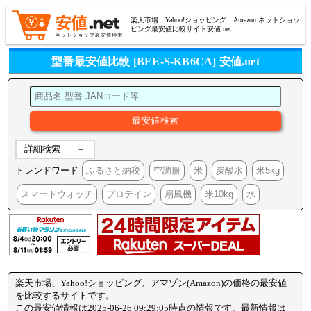
楽天市場、Yahoo!ショッピング、Amazon ネットショッ
ピング最安値比較サイト安値.net
型番最安値比較 [BEE-S-KB6CA] 安値.net
詳細検索
トレンドワード
ふるさと納税
空調服
米
炭酸水
米5kg
スマートウォッチ
プロテイン
扇風機
米10kg
水
楽天市場、Yahoo!ショッピング、アマゾン(Amazon)の価格の最安値
を比較するサイトです。
この最安値情報は2025-06-26 09:29:05時点の情報です。最新情報は