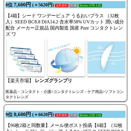
7,600円
8位
(＋5620円)
送料無料
P1倍
Review 47件 4.85
【4箱】シード ワンデーピュア うるおいプラス （32枚
入）SEED BC8.8 DIA14.2 含水率58% UVカット 潤い成分
配合 メーカー正規品 国内製造 国産 Pure コンタクトレン
ズ ワ
【楽天市場】
レンズグランプリ
医薬品・コンタクト・介護>コンタクトレンズ・ケア用品>ソフトコン
タクトレンズ
8,600円
9位
(＋6620円)
送料無料
P1倍
Review 11件 5.00
【96枚2箱と同数量】メール便ポスト投函【6箱】（32枚