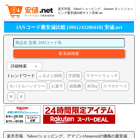
楽天市場、Yahoo!ショッピング、Amazon ネットショッ
ピング最安値比較サイト安値.net
JANコード最安値比較 [4961243206610] 安値.net
詳細検索
トレンドワード
ふるさと納税
空調服
スマートウォッチ
モバイルバッテリー
お菓子
扇風機
米5kg
スマホケース
米
水
楽天市場、Yahoo!ショッピング、アマゾン(Amazon)の価格の最安値