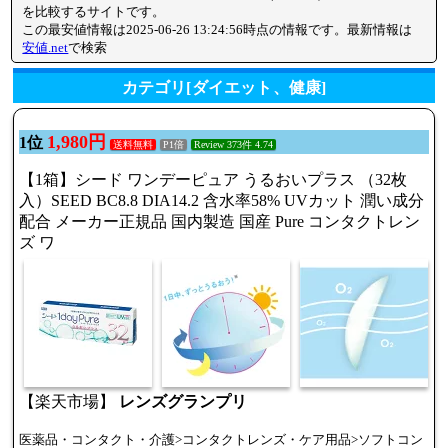
を比較するサイトです。
この最安値情報は2025-06-26 13:24:56時点の情報です。最新情報は
安値.net
で検索
カテゴリ[ダイエット、健康]
1,980円
1位
送料無料
P1倍
Review 373件 4.74
【1箱】シード ワンデーピュア うるおいプラス （32枚
入）SEED BC8.8 DIA14.2 含水率58% UVカット 潤い成分
配合 メーカー正規品 国内製造 国産 Pure コンタクトレン
ズ ワ
【楽天市場】
レンズグランプリ
医薬品・コンタクト・介護>コンタクトレンズ・ケア用品>ソフトコン