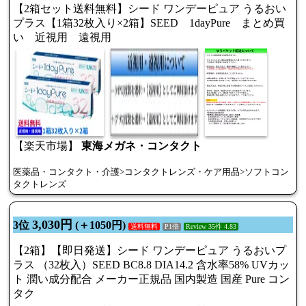
【2箱セット送料無料】シード ワンデーピュア うるおい
プラス【1箱32枚入り×2箱】SEED 1dayPure まとめ買
い 近視用 遠視用
【楽天市場】
東海メガネ・コンタクト
医薬品・コンタクト・介護>コンタクトレンズ・ケア用品>ソフトコン
タクトレンズ
3,030円
3位
(＋1050円)
送料無料
P1倍
Review 35件 4.83
【2箱】【即日発送】シード ワンデーピュア うるおいプ
ラス （32枚入）SEED BC8.8 DIA14.2 含水率58% UVカッ
ト 潤い成分配合 メーカー正規品 国内製造 国産 Pure コン
タク