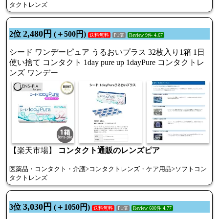
タクトレンズ
2,480円
2位
(＋500円)
送料無料
P1倍
Review 9件 4.67
シード ワンデーピュア うるおいプラス 32枚入り1箱 1日
使い捨て コンタクト 1day pure up 1dayPure コンタクトレ
ンズ ワンデー
【楽天市場】
コンタクト通販のレンズピア
医薬品・コンタクト・介護>コンタクトレンズ・ケア用品>ソフトコン
タクトレンズ
3,030円
3位
(＋1050円)
送料無料
P1倍
Review 600件 4.77