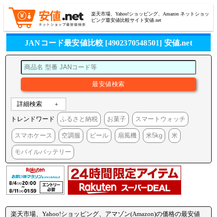
楽天市場、Yahoo!ショッピング、Amazon ネットショッ
ピング最安値比較サイト安値.net
JANコード最安値比較 [4902370548501] 安値.net
詳細検索
トレンドワード
ふるさと納税
お菓子
スマートウォッチ
スマホケース
空調服
ビール
扇風機
米5kg
米
モバイルバッテリー
楽天市場、Yahoo!ショッピング、アマゾン(Amazon)の価格の最安値