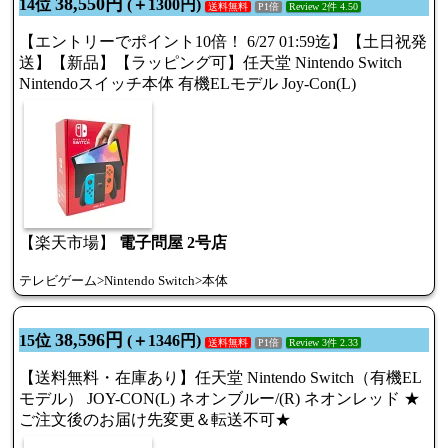
38,550円
14位
(＋1300円)
送料無料
P1倍
Review 2件 4.50
【エントリーでポイント10倍！ 6/27 01:59迄】【土日祝発
送】【新品】【ラッピング可】任天堂 Nintendo Switch
Nintendoスイッチ本体 有機ELモデル Joy-Con(L)
【楽天市場】
電子問屋 2号店
テレビゲーム>Nintendo Switch>本体
38,596円
15位
(＋1346円)
送料無料
P1倍
Review 3件 2.33
【送料無料・在庫あり】任天堂 Nintendo Switch（有機EL
モデル） JOY-CON(L) ネオンブルー/(R) ネオンレッド ★
ご注文後のお届け先変更＆転送不可★