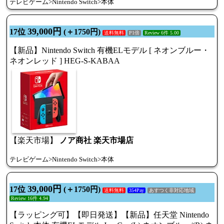
テレビゲーム>Nintendo Switch>本体
39,000円
17位
(＋1750円)
送料無料
P1倍
Review 6件 5.00
【新品】Nintendo Switch 有機ELモデル [ ネオンブルー・
ネオンレッド ] HEG-S-KABAA
【楽天市場】
ノア商社 楽天市場店
テレビゲーム>Nintendo Switch>本体
39,000円
17位
(＋1750円)
送料無料
354Pay
あすつく非対応地域
Review 16件 4.94
【ラッピング可】【即日発送】【新品】任天堂 Nintendo