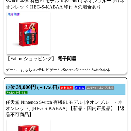
Switch 本体 有機ELモデル Joy-Con(L) ネオンブルー/(R) ネ
オンレッド HEG-S-KABAA 印付きの場合あり
【Yahoo!ショッピング】
電子問屋
ゲーム、おもちゃ>テレビゲーム>Switch>Nintendo Switch本体
39,000円
17位
(＋1750円)
送料無料
354Pay
あすつく非対応地域
Review 9件 4.11
任天堂 Nintendo Switch 有機ELモデル [ネオンブルー・ネ
オンレッド] [HEG-S-KABAA] 【新品・国内正規品】【返
品不可商品】