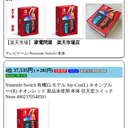
【楽天市場】
家電問屋 楽天市場店
テレビゲーム>Nintendo Switch>本体
37,535円
4位
(＋285円)
送料無料
341Pay
あすつく非対応地域
Review 7件 4.43
Nintendo Switch 有機ELモデル Joy-Con(L) ネオンブル
ー/(R) ネオンレッド 新品未使用 本体 任天堂スイッチ
Neon 4902370548501