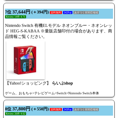
37,644円
7位
(＋394円)
送料無料
342Pay
あすつく非対応地域
Review 14件 4.71
Nintendo Switch 有機ELモデル ネオンブルー・ネオンレッ
ド HEG-S-KABAA ※量販店舗印付の場合があります、商
品情報ご覧ください。
【Yahoo!ショッピング】
らいぶshop
ゲーム、おもちゃ>テレビゲーム>Switch>Nintendo Switch本体
37,800円
8位
(＋550円)
送料無料
343Pay
あすつく非対応地域
Review 26件 4.62