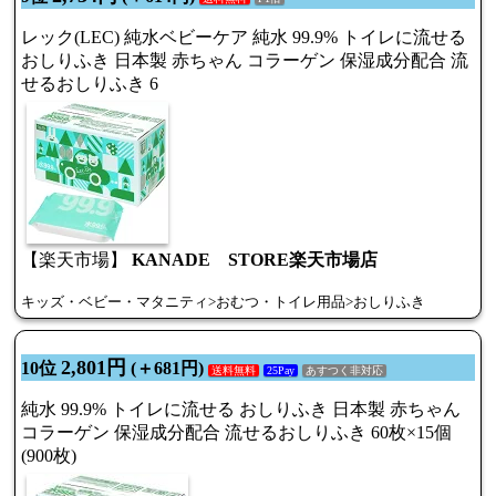
レック(LEC) 純水ベビーケア 純水 99.9% トイレに流せる
おしりふき 日本製 赤ちゃん コラーゲン 保湿成分配合 流
せるおしりふき 6
【楽天市場】
KANADE STORE楽天市場店
キッズ・ベビー・マタニティ>おむつ・トイレ用品>おしりふき
2,801円
10位
(＋681円)
送料無料
25Pay
あすつく非対応
純水 99.9% トイレに流せる おしりふき 日本製 赤ちゃん
コラーゲン 保湿成分配合 流せるおしりふき 60枚×15個
(900枚)