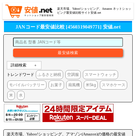
楽天市場、Yahoo!ショッピング、Amazon ネットショッ
ピング最安値比較サイト安値.net
JANコード最安値比較 [4560319049771] 安値.net
詳細検索
トレンドワード
ふるさと納税
空調服
スマートウォッチ
モバイルバッテリー
お菓子
扇風機
米5kg
スマホケース
米
水
楽天市場、Yahoo!ショッピング、アマゾン(Amazon)の価格の最安値