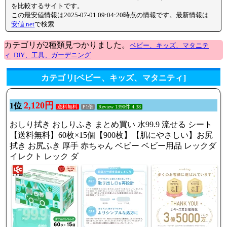
を比較するサイトです。
この最安値情報は2025-07-01 09:04:20時点の情報です。最新情報は
安値.net
で検索
カテゴリが2種類見つかりました。
ベビー、キッズ、マタニテ
ィ
DIY、工具、ガーデニング
カテゴリ[ベビー、キッズ、マタニティ]
2,120円
1位
送料無料
P1倍
Review 1390件 4.38
おしり拭き おしりふき まとめ買い 水99.9 流せる シート
【送料無料】60枚×15個【900枚】【肌にやさしい】お尻
拭き お尻ふき 厚手 赤ちゃん ベビー ベビー用品 レックダ
イレクト レック ダ