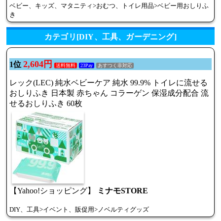
ベビー、キッズ、マタニティ>おむつ、トイレ用品>ベビー用おしりふ
き
カテゴリ[DIY、工具、ガーデニング]
2,604円
1位
送料無料
23Pay
あすつく非対応
レック(LEC) 純水ベビーケア 純水 99.9% トイレに流せる
おしりふき 日本製 赤ちゃん コラーゲン 保湿成分配合 流
せるおしりふき 60枚
【Yahoo!ショッピング】
ミナモSTORE
DIY、工具>イベント、販促用>ノベルティグッズ