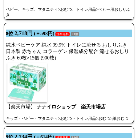
ベビー、キッズ、マタニティ>おむつ、トイレ用品>ベビー用おしりふ
き
2,718円
8位
(＋598円)
送料無料
P1倍
純水ベビーケア 純水 99.9% トイレに流せる おしりふき
日本製 赤ちゃん コラーゲン 保湿成分配合 流せるおしり
ふき 60枚×15個 (900枚)
【楽天市場】
ナナイロショップ 楽天市場店
キッズ・ベビー・マタニティ>おむつ・トイレ用品>おむつ>紙おむつ
2,734円
9位
(＋614円)
送料無料
P1倍