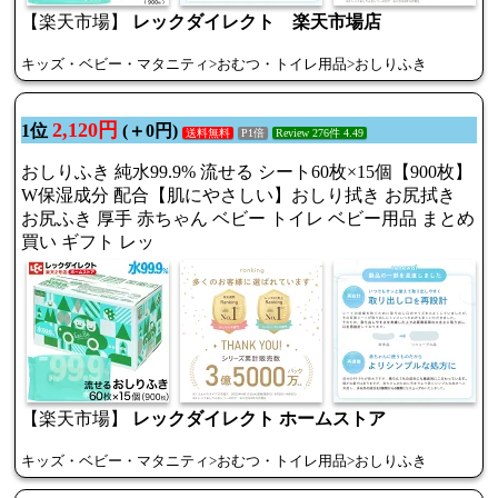
【楽天市場】
レックダイレクト 楽天市場店
キッズ・ベビー・マタニティ>おむつ・トイレ用品>おしりふき
2,120円
1位
(＋0円)
送料無料
P1倍
Review 276件 4.49
おしりふき 純水99.9% 流せる シート60枚×15個【900枚】
W保湿成分 配合【肌にやさしい】おしり拭き お尻拭き
お尻ふき 厚手 赤ちゃん ベビー トイレ ベビー用品 まとめ
買い ギフト レッ
【楽天市場】
レックダイレクト ホームストア
キッズ・ベビー・マタニティ>おむつ・トイレ用品>おしりふき