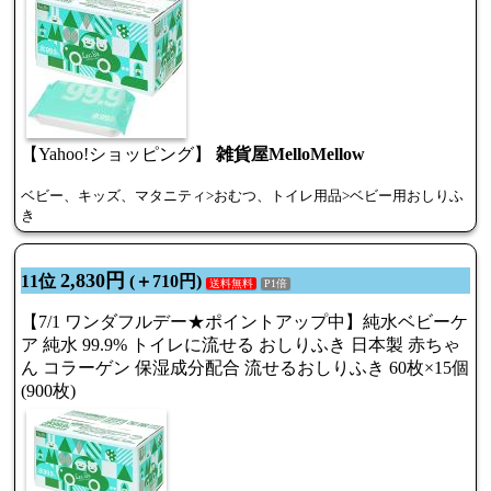
【Yahoo!ショッピング】
雑貨屋MelloMellow
ベビー、キッズ、マタニティ>おむつ、トイレ用品>ベビー用おしりふ
き
2,830円
11位
(＋710円)
送料無料
P1倍
【7/1 ワンダフルデー★ポイントアップ中】純水ベビーケ
ア 純水 99.9% トイレに流せる おしりふき 日本製 赤ちゃ
ん コラーゲン 保湿成分配合 流せるおしりふき 60枚×15個
(900枚)