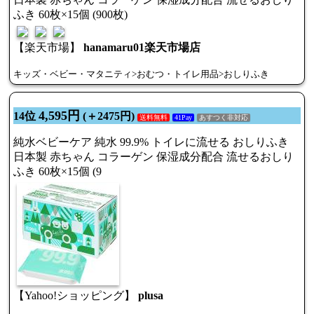
ふき 60枚×15個 (900枚)
【楽天市場】
hanamaru01楽天市場店
キッズ・ベビー・マタニティ>おむつ・トイレ用品>おしりふき
4,595円
14位
(＋2475円)
送料無料
41Pay
あすつく非対応
純水ベビーケア 純水 99.9% トイレに流せる おしりふき
日本製 赤ちゃん コラーゲン 保湿成分配合 流せるおしり
ふき 60枚×15個 (9
【Yahoo!ショッピング】
plusa