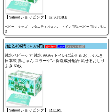
【Yahoo!ショッピング】
K’STORE
ベビー、キッズ、マタニティ>おむつ、トイレ用品>ベビー用おしりふ
き
2,496円
7位
(＋376円)
送料無料
22Pay
あすつく非対応
純水ベビーケア 純水 99.9% トイレに流せる おしりふき
日本製 赤ちゃん コラーゲン 保湿成分配合 流せるおしり
ふき 60枚
【Yahoo!ショッピング】
R.E.M.