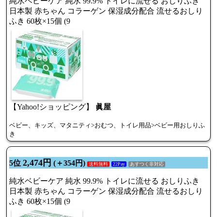
純水ベビーケア 純水 99.9% トイレに流せる おしりふき
日本製 赤ちゃん コラーゲン 保湿成分配合 流せるおしり
ふき 60枚×15個 (9
【Yahoo!ショッピング】
眞屋
ベビー、キッズ、マタニティ>おむつ、トイレ用品>ベビー用おしりふ
き
2,474円
5位
(＋354円)
送料無料
22Pay
あすつく非対応
純水ベビーケア 純水 99.9% トイレに流せる おしりふき
日本製 赤ちゃん コラーゲン 保湿成分配合 流せるおしり
ふき 60枚×15個 (9