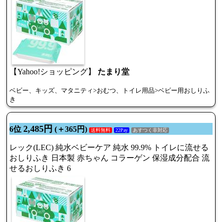
【Yahoo!ショッピング】
たまり堂
ベビー、キッズ、マタニティ>おむつ、トイレ用品>ベビー用おしりふ
き
2,485円
6位
(＋365円)
送料無料
22Pay
あすつく非対応
レック(LEC) 純水ベビーケア 純水 99.9% トイレに流せる
おしりふき 日本製 赤ちゃん コラーゲン 保湿成分配合 流
せるおしりふき 6