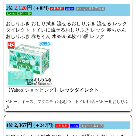
2,120円
1位
(＋0円)
送料無料
19Pay
あすつく非対応地域
Review 938件 4.59
おしりふき おしり拭き 流せるおしりふき 流せる レック
ダイレクト トイレに流せるおしりふき レック 赤ちゃん
おしりふき 赤ちゃん 水99.9 60枚×15個 レック
【Yahoo!ショッピング】
レックダイレクト
ベビー、キッズ、マタニティ>おむつ、トイレ用品>ベビー用おしりふ
き
2,367円
4位
(＋247円)
送料無料
21Pay
あすつく非対応