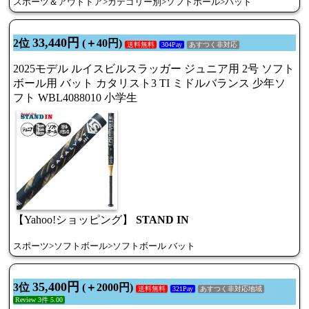
スポーツ＆アウトドア>カテゴリー別>ソフトボール>バット
33,440円
2位
(＋40円)
送料無料
304Pay
あすつく非対応
2025モデル ルイスビルスラッガー ジュニア用 2号 ソフト
ボール用 バット カタリスト3 TI ミドルバランス 少年ソ
フト WBL4088010 小学生
【Yahoo!ショッピング】
STAND IN
スポーツ>ソフトボール>ソフトボール バット
35,400円
3位
(＋2000円)
送料無料
321Pay
あすつく非対応地域
Review 3件 5.00