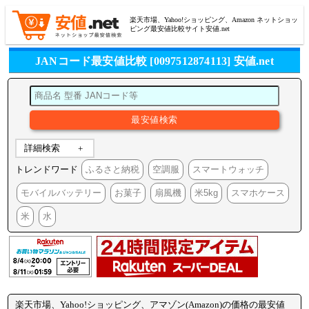
楽天市場、Yahoo!ショッピング、Amazon ネットショッ
ピング最安値比較サイト安値.net
JANコード最安値比較 [0097512874113] 安値.net
詳細検索
トレンドワード
ふるさと納税
空調服
スマートウォッチ
モバイルバッテリー
お菓子
扇風機
米5kg
スマホケース
米
水
楽天市場、Yahoo!ショッピング、アマゾン(Amazon)の価格の最安値